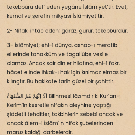
tekebbürü def’ eden yegâne İslâmiyet’tir. Evet,
kemal ve şerefin mikyası İslâmiyet’tir.
2- Nifakı intac eden; garaz, gurur, tekebbürdür.
3- İslâmiyet; ehl-i dünya, ashab-ı meratib
ellerinde tahakküm ve tagallübe vesile
olamaz. Ancak sair dinler hilafına, ehl-i fakr,
hâcet elinde ihkak-ı hak için kırılmaz elmas bir
kılınçtır. Bu hakikate tarih güzel bir şahittir.
اَلَا اِنَّهُمْ هُمُ السُّفَهَٓاءُ Bilinmesi lâzımdır ki Kur’an-ı
Kerim’in kesretle nifakın aleyhine yaptığı
şiddetli tehditler, takbihlerin sebebi ancak ve
ancak âlem-i İslâm’ın nifak şubelerinden
maruz kaldığı darbelerdir.