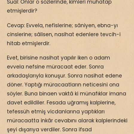
Sual: Onlar o sözlerinde, kimleri muhatap
etmişlerdir?
Cevap: Evvela, nefislerine; sâniyen, ebna-yı
cinslerine; sâlisen, nasihat edenlere tevcih-i
hitab etmişlerdir.
Evet, birisine nasihat yapılır iken o adam
evvela nefsine müracaat eder. Sonra
arkadaşlarıyla konuşur. Sonra nasihat edene
döner. Yaptığı müracaatların neticesini ona
söyler. Buna binaen vaktâ ki münafıklar imana
davet edildiler. Fesada uğramış kalplerine,
tefessüh etmiş vicdanlarına yaptıkları
müracaatta inkâr cevabını alarak kalplerindeki
şeyi dışarıya verdiler. Sonra ifsad