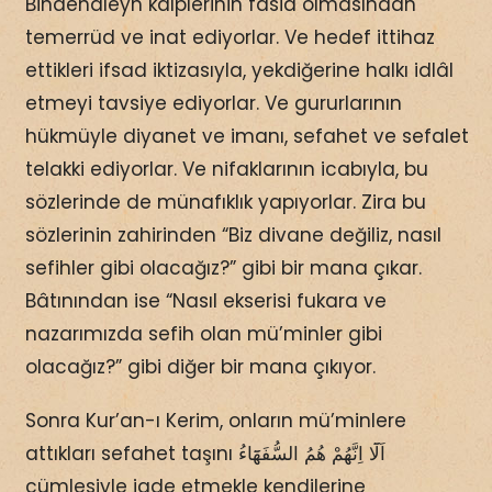
Binaenaleyh kalplerinin fâsid olmasından
temerrüd ve inat ediyorlar. Ve hedef ittihaz
ettikleri ifsad iktizasıyla, yekdiğerine halkı idlâl
etmeyi tavsiye ediyorlar. Ve gururlarının
hükmüyle diyanet ve imanı, sefahet ve sefalet
telakki ediyorlar. Ve nifaklarının icabıyla, bu
sözlerinde de münafıklık yapıyorlar. Zira bu
sözlerinin zahirinden “Biz divane değiliz, nasıl
sefihler gibi olacağız?” gibi bir mana çıkar.
Bâtınından ise “Nasıl ekserisi fukara ve
nazarımızda sefih olan mü’minler gibi
olacağız?” gibi diğer bir mana çıkıyor.
Sonra Kur’an-ı Kerim, onların mü’minlere
attıkları sefahet taşını اَلَٓا اِنَّهُمْ هُمُ السُّفَهَٓاءُ
cümlesiyle iade etmekle kendilerine