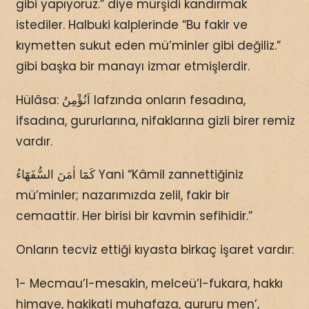
gibi yapıyoruz.” diye mürşidi kandırmak
istediler. Halbuki kalplerinde “Bu fakir ve
kıymetten sukut eden mü’minler gibi değiliz.”
gibi başka bir manayı izmar etmişlerdir.
Hülâsa: اَنُؤْمِنُ lafzında onların fesadına,
ifsadına, gururlarına, nifaklarına gizli birer remiz
vardır.
كَمَٓا اٰمَنَ السُّفَهَٓاءُ Yani “Kâmil zannettiğiniz
mü’minler; nazarımızda zelil, fakir bir
cemaattir. Her birisi bir kavmin sefihidir.”
Onların tecviz ettiği kıyasta birkaç işaret vardır:
1- Mecmau’l-mesakin, melceü’l-fukara, hakkı
himaye, hakikati muhafaza, gururu men’,