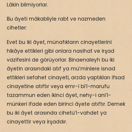
Lâkin bilmiyorlar.
Bu âyeti mâkabliyle rabt ve nazmeden
cihetler:
Evet bu iki âyet, münafıkların cinayetlerini
hikâye ettikleri gibi onlara nasihat ve irşad
vazifesini de görüyorlar. Binaenaleyh bu iki
âyetin arasındaki atıf ya mü’minlere isnad
ettikleri sefahet cinayeti, arzda yaptıkları ifsad
cinayetine atıftır veya emr-i bi’l-marufu
tazammun eden ikinci âyet, nehy-i ani’l-
münkeri ifade eden birinci âyete atıftır. Demek
bu iki âyet arasında cihetü’l-vahdet ya
cinayettir veya irşaddır.