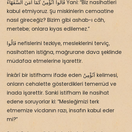
قَالُٓوا اَنُؤْمِنُ كَمَٓا اٰمَنَ السُّفَهَٓاءُ Yani: “Biz nasihatleri
kabul etmiyoruz. Şu miskinlerin cemaatine
nasıl gireceğiz? Bizim gibi ashab-ı câh,
mertebe; onlara kıyas edilemez.”
قَالُوا nefislerini tezkiye, mesleklerini terviç,
nasihatten istiğna, mağrurane dava şeklinde
müdafaa etmelerine işarettir.
İnkârî bir istifhamı ifade eden اَنُؤْمِنُ kelimesi,
onların cehalette gösterdikleri temerrüd ve
inada işarettir. Sanki istifham ile nasihat
edene soruyorlar ki: “Mesleğimizi terk
etmemize vicdanın razı, insafın kabul eder
mi?”