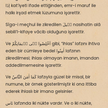
اِذَا kat’iyeti ifade ettiğinden, emr-i maruf ile
halkı irşad etmek lüzumuna işarettir.
Sîga-i meçhul ile zikredilen قٖيلَ nasihatin alâ
sebili’l-kifaye vâcib olduğuna işarettir.
Ve اَخْلِصُوا فٖى اٖيمَانِكُمْ gibi, “ihlas” lafzını ihtiva
eden bir cümleye bedel اٰمِنُوا lafzının
zikredilmesi; ihlası olmayan imanın, imandan
addedilmemesine işarettir.
Ve كَمَا اٰمَنَ النَّاسُ lafzıyla güzel bir misal, bir
numune, bir örnek gösterilmiştir ki ona ittiba
ederek ihlaslı bir imana gelsinler.
نَاس lafzında iki nükte vardır. Ve o iki nükte,