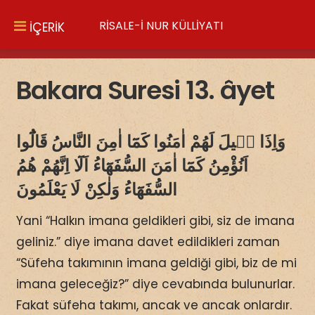
RİSALE-İ NUR KÜLLİYATI
İÇERİK
Bakara Suresi 13. âyet
وَاِذَا قٖيلَ لَهُمْ اٰمَنُوا كَمَٓا اٰمِنَ النَّاسُ قَالُٓوا
اَنُؤْمِنُ كَمَٓا اٰمَنَ السُّفَهَٓاءُ اَلَٓا اِنَّهُمْ هُمُ
السُّفَهَٓاءُ وَلٰكِنْ لَا يَعْلَمُونَ
Yani “Halkın imana geldikleri gibi, siz de imana
geliniz.” diye imana davet edildikleri zaman
“Süfeha takımının imana geldiği gibi, biz de mi
imana geleceğiz?” diye cevabında bulunurlar.
Fakat süfeha takımı, ancak ve ancak onlardır.