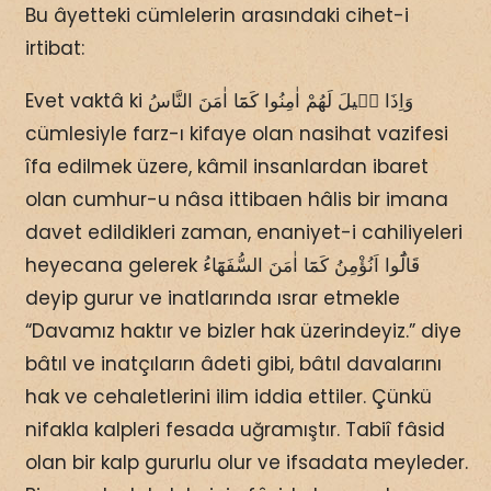
Bu âyetteki cümlelerin arasındaki cihet-i
irtibat:
Evet vaktâ ki وَاِذَا قٖيلَ لَهُمْ اٰمِنُوا كَمَٓا اٰمَنَ النَّاسُ
cümlesiyle farz-ı kifaye olan nasihat vazifesi
îfa edilmek üzere, kâmil insanlardan ibaret
olan cumhur-u nâsa ittibaen hâlis bir imana
davet edildikleri zaman, enaniyet-i cahiliyeleri
heyecana gelerek قَالُٓوا اَنُؤْمِنُ كَمَٓا اٰمَنَ السُّفَهَٓاءُ
deyip gurur ve inatlarında ısrar etmekle
“Davamız haktır ve bizler hak üzerindeyiz.” diye
bâtıl ve inatçıların âdeti gibi, bâtıl davalarını
hak ve cehaletlerini ilim iddia ettiler. Çünkü
nifakla kalpleri fesada uğramıştır. Tabiî fâsid
olan bir kalp gururlu olur ve ifsadata meyleder.