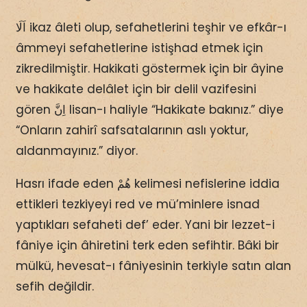
اَلَا ikaz âleti olup, sefahetlerini teşhir ve efkâr-ı
âmmeyi sefahetlerine istişhad etmek için
zikredilmiştir. Hakikati göstermek için bir âyine
ve hakikate delâlet için bir delil vazifesini
gören اِنَّ lisan-ı haliyle “Hakikate bakınız.” diye
“Onların zahirî safsatalarının aslı yoktur,
aldanmayınız.” diyor.
Hasrı ifade eden هُمْ kelimesi nefislerine iddia
ettikleri tezkiyeyi red ve mü’minlere isnad
yaptıkları sefaheti def’ eder. Yani bir lezzet-i
fâniye için âhiretini terk eden sefihtir. Bâki bir
mülkü, hevesat-ı fâniyesinin terkiyle satın alan
sefih değildir.