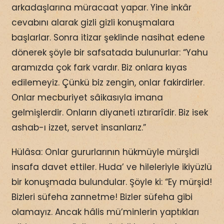
arkadaşlarına müracaat yapar. Yine inkâr
cevabını alarak gizli gizli konuşmalara
başlarlar. Sonra itizar şeklinde nasihat edene
dönerek şöyle bir safsatada bulunurlar: “Yahu
aramızda çok fark vardır. Biz onlara kıyas
edilemeyiz. Çünkü biz zengin, onlar fakirdirler.
Onlar mecburiyet sâikasıyla imana
gelmişlerdir. Onların diyaneti ıztırarîdir. Biz isek
ashab-ı izzet, servet insanlarız.”
Hülâsa: Onlar gururlarının hükmüyle mürşidi
insafa davet ettiler. Huda’ ve hileleriyle ikiyüzlü
bir konuşmada bulundular. Şöyle ki: “Ey mürşid!
Bizleri süfeha zannetme! Bizler süfeha gibi
olamayız. Ancak hâlis mü’minlerin yaptıkları