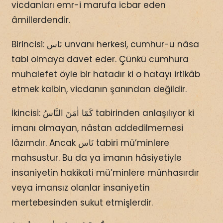
vicdanları emr-i marufa icbar eden
âmillerdendir.
Birincisi: نَاس unvanı herkesi, cumhur-u nâsa
tabi olmaya davet eder. Çünkü cumhura
muhalefet öyle bir hatadır ki o hatayı irtikâb
etmek kalbin, vicdanın şanından değildir.
İkincisi: كَمَٓا اٰمَنَ النَّاسُ tabirinden anlaşılıyor ki
imanı olmayan, nâstan addedilmemesi
lâzımdır. Ancak نَاس tabiri mü’minlere
mahsustur. Bu da ya imanın hâsiyetiyle
insaniyetin hakikati mü’minlere münhasırdır
veya imansız olanlar insaniyetin
mertebesinden sukut etmişlerdir.