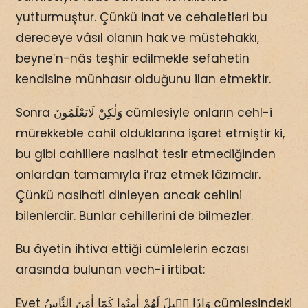
yutturmuştur. Çünkü inat ve cehaletleri bu
dereceye vâsıl olanın hak ve müstehakkı,
beyne’n-nâs teşhir edilmekle sefahetin
kendisine münhasır olduğunu ilan etmektir.
Sonra وَلٰكِنْ لَايَعْلَمُونَ cümlesiyle onların cehl-i
mürekkeble cahil olduklarına işaret etmiştir ki,
bu gibi cahillere nasihat tesir etmediğinden
onlardan tamamıyla i’raz etmek lâzımdır.
Çünkü nasihati dinleyen ancak cehlini
bilenlerdir. Bunlar cehillerini de bilmezler.
Bu âyetin ihtiva ettiği cümlelerin eczası
arasında bulunan vech-i irtibat:
Evet وَاِذَا قٖيلَ لَهُمْ اٰمِنُوا كَمَٓا اٰمَنَ النَّاسُ cümlesindeki