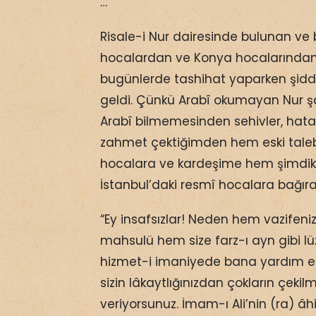
…
Risale-i Nur dairesinde bulunan ve bi
hocalardan ve Konya hocalarından 
bugünlerde tashihat yaparken şidde
geldi. Çünkü Arabî okumayan Nur şak
Arabî bilmemesinden sehivler, hatal
zahmet çektiğimden hem eski tale
hocalara ve kardeşime hem şimdik
İstanbul’daki resmî hocalara bağır
“Ey insafsızlar! Neden hem vazife
mahsulü hem size farz-ı ayn gibi 
hizmet-i imaniyede bana yardım et
sizin lâkaytlığınızdan çokların çeki
veriyorsunuz. İmam-ı Ali’nin (ra) âh