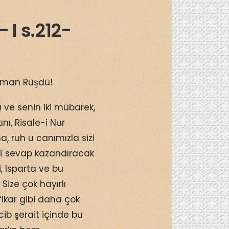
 I s.212-
eyman Rüşdü!
 ve senin iki mübarek,
ı, Risale-i Nur
 ruh u canımızla sizi
imî sevap kazandıracak
, Isparta ve bu
Size çok hayırlı
fikar gibi daha çok
ib şerait içinde bu