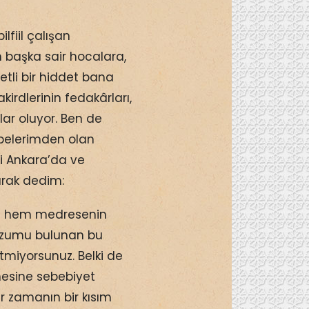
lfiil çalışan
başka sair hocalara,
tli bir hiddet bana
irdlerinin fedakârları,
ar oluyor. Ben de
belerimden olan
i Ankara’da ve
arak dedim:
niz hem medresenin
lüzumu bulunan bu
miyorsunuz. Belki de
lmesine sebebiyet
ir zamanın bir kısım