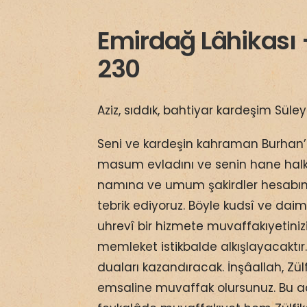
Emirdağ Lâhikası –
230
Aziz, sıddık, bahtiyar kardeşim Sül
Seni ve kardeşin kahraman Burhan’ı
masum evladını ve senin hane halkın
namına ve umum şakirdler hesabına,
tebrik ediyoruz. Böyle kudsî ve da
uhrevî bir hizmete muvaffakıyetinizi
memleket istikbalde alkışlayacaktır. 
duaları kazandıracak. İnşâallah, Zül
emsaline muvaffak olursunuz. Bu ac