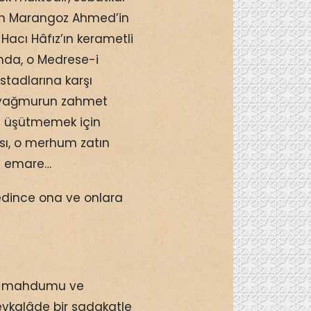
an Marangoz Ahmed’in
acı Hâfız’ın kerametli
nda, o Medrese-i
stadlarına karşı
e yağmurun zahmet
e üşütmemek için
ası, o merhum zatın
e emare…
edince ona ve onlara
k mahdumu ve
evkalâde bir sadakatle