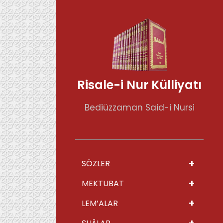
Risale-i Nur Külliyatı
Bediüzzaman Said-i Nursi
+
SÖZLER
+
MEKTUBAT
+
LEM’ALAR
+