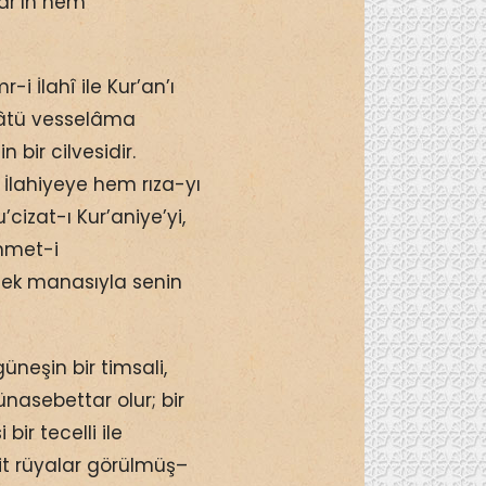
ar’ın hem
i İlahî ile Kur’an’ı
lâtü vesselâma
 bir cilvesidir.
ı İlahiyeye hem rıza-yı
izat-ı Kur’aniye’yi,
mmet-i
ek manasıyla senin
neşin bir timsali,
nasebettar olur; bir
ir tecelli ile
it rüyalar görülmüş–