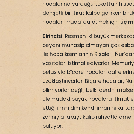
hocalarına vurduğu tokattan hissed
dehşetli bir itiraz kalbe gelirken b
hocaları müdafaa etmek için
üç m
Birincisi:
Resmen iki büyük merkezde, 
beyanı münasip olmayan çok esbab
ile hoca kısımlarının Risale-i Nur’da
vasıtaları istimal ediyorlar. Memuri
belasıyla bîçare hocaları daireleri
uzaklaştırıyorlar. Bîçare hocalar, Nur
bilmiyorlar değil; belki derd-i maiş
ulemadaki büyük hocalara itimat ed
ettiği ilm-i dinî kendi imanını kurt
zannıyla lâkayt kalıp ruhsatla ame
buluyor.