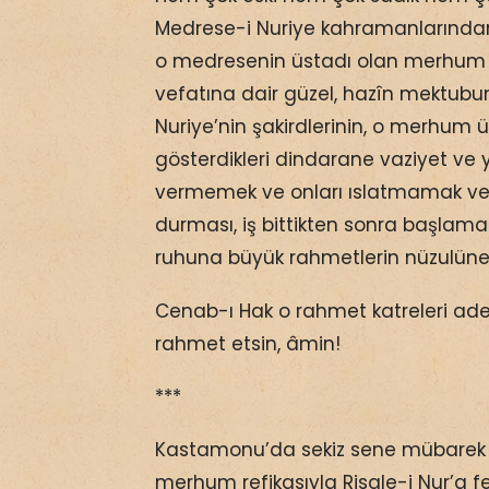
Medrese-i Nuriye kahramanlarınd
o medresenin üstadı olan merhum H
vefatına dair güzel, hazîn mektubu
Nuriye’nin şakirdlerinin, o merhum ü
gösterdikleri dindarane vaziyet v
vermemek ve onları ıslatmamak v
durması, iş bittikten sonra başlam
ruhuna büyük rahmetlerin nüzulün
Cenab-ı Hak o rahmet katreleri ad
rahmet etsin, âmin!
***
Kastamonu’da sekiz sene mübare
merhum refikasıyla Risale-i Nur’a f