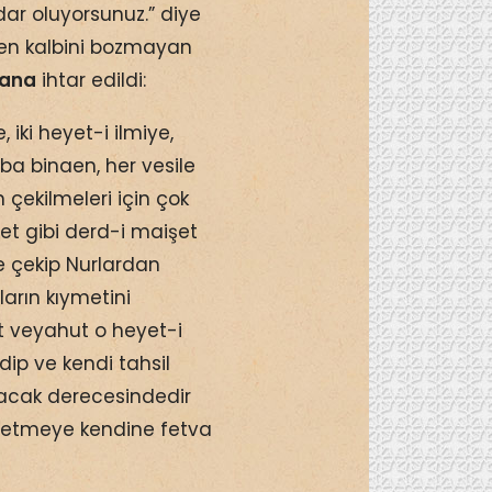
ar oluyorsunuz.” diye
irden kalbini bozmayan
ana
ihtar edildi:
iki heyet-i ilmiye,
a binaen, her vesile
n çekilmeleri için çok
yet gibi derd-i maişet
ne çekip Nurlardan
ların kıymetini
et veyahut o heyet-i
ip ve kendi tahsil
aracak derecesindedir
l etmeye kendine fetva