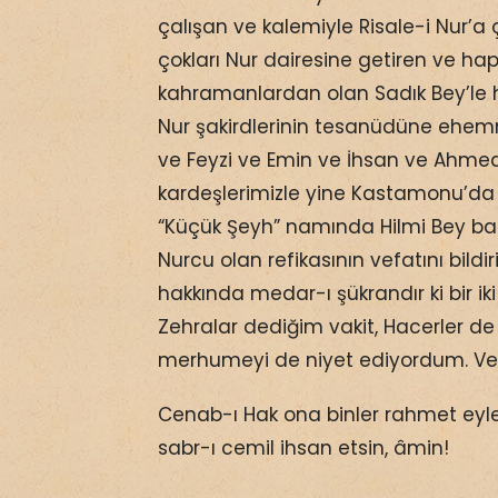
çalışan ve kalemiyle Risale-i Nur’a
çokları Nur dairesine getiren ve ha
kahramanlardan olan Sadık Bey’le
Nur şakirdlerinin tesanüdüne ehem
ve Feyzi ve Emin ve İhsan ve Ahmed
kardeşlerimizle yine Kastamonu’da
“Küçük Şeyh” namında Hilmi Bey b
Nurcu olan refikasının vefatını bild
hakkında medar-ı şükrandır ki bir ik
Zehralar dediğim vakit, Hacerler de
merhumeyi de niyet ediyordum. Vef
Cenab-ı Hak ona binler rahmet eyl
sabr-ı cemil ihsan etsin, âmin!