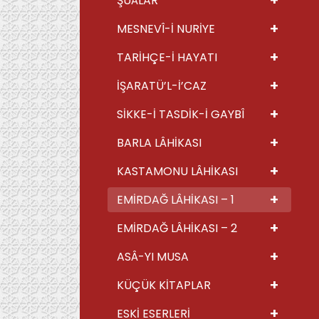
ŞUÂLAR
+
MESNEVÎ-İ NURİYE
+
TARİHÇE-İ HAYATI
+
İŞARATÜ’L-İ’CAZ
+
SİKKE-İ TASDİK-İ GAYBÎ
+
BARLA LÂHİKASI
+
KASTAMONU LÂHİKASI
+
EMİRDAĞ LÂHİKASI – 1
+
EMİRDAĞ LÂHİKASI – 2
+
ASÂ-YI MUSA
+
KÜÇÜK KİTAPLAR
+
ESKİ ESERLERİ