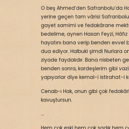
O beş Ahmed’den Safranbolu’da Ha
yerine geçen tam vârisi Safranbol
gayet samimi ve fedakârane mek
bedelime, aynen Hasan Feyzi, Hâfız A
hayatını bana verip benden evvel b
dua ediyor. Halbuki şimdi Nurlara 
ziyade faydalıdır. Bana nisbeten ge
benden sonra, kardeşlerim gibi vazi
yapıyorlar diye kemal-i istirahat-i k
Cenab-ı Hak, onun gibi çok fedakârl
kavuştursun.
…
Hem çok eski hem çok sadık hem ço