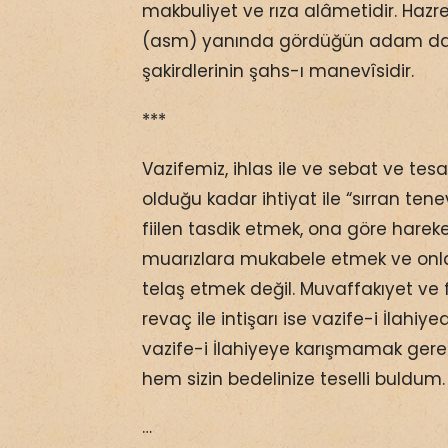
makbuliyet ve rıza alâmetidir. Hazr
(asm) yanında gördüğün adam da N
şakirdlerinin şahs-ı manevîsidir.
***
Vazifemiz, ihlas ile ve sebat ve t
olduğu kadar ihtiyat ile “sırran tenev
fiilen tasdik etmek, ona göre harek
muarızlara mukabele etmek ve on
telaş etmek değil. Muvaffakıyet ve 
revaç ile intişarı ise vazife-i İlahiye
vazife-i İlahiyeye karışmamak gere
hem sizin bedelinize teselli buldum.
…