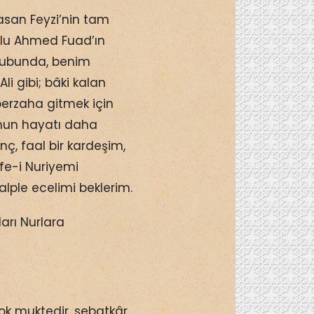
san Feyzi’nin tam
ulu Ahmed Fuad’ın
tubunda, benim
li gibi; bâki kalan
erzaha gitmek için
onun hayatı daha
nç, faal bir kardeşim,
fe-i Nuriyemi
alple ecelimi beklerim.
arı Nurlara
k muktedir, sebatkâr