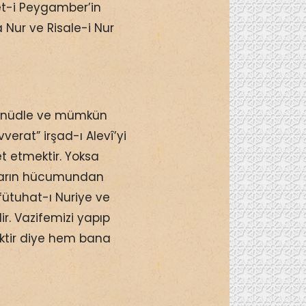
et-i Peygamber’in
ur ve Risale-i Nur
esanüdle ve mümkün
verat” irşad-ı Alevî’yi
et etmektir. Yoksa
ların hücumundan
fütuhat-ı Nuriye ve
dir. Vazifemizi yapıp
ktir diye hem bana