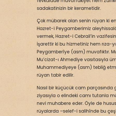
fevkalâde muvaffakıyet hem Zülfik
sadakatinizin bir kerametidir.
Çok mübarek olan senin rüyan ki emr-
Hazret-i Peygamberimiz aleyhissa
vermek, Hazret-i Cebrail’in vazifesinin
İşarettir ki bu hizmetiniz hem rıza-y
Peygamberîye (asm) muvafıktır. Mu’c
Mu’cizat-ı Ahmediye vasıtasıyla ü
Muhammediyeye (asm) tebliğ etm
rüyan tabir edilir.
Nasıl bir küçücük cam parçasında gü
ziyasıyla o elindeki camı tutanla mü
nevi muhabere eder. Öyle de hususi b
rüyalarda –selef-i salihînde bu çeş