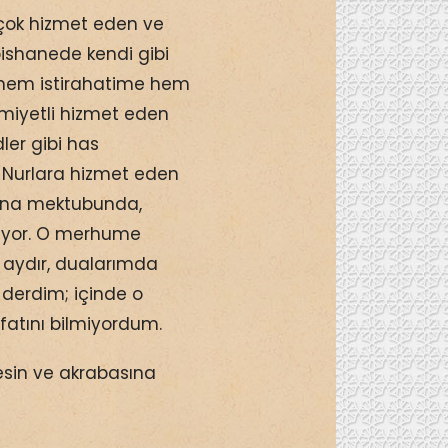
 çok hizmet eden ve
pishanede kendi gibi
 hem istirahatime hem
miyetli hizmet eden
ler gibi has
 Nurlara hizmet eden
ana mektubunda,
iriyor. O merhume
i aydır, dualarımda
 derdim; içinde o
atını bilmiyordum.
esin ve akrabasına