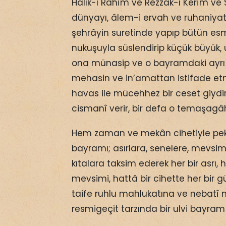
Hâlık-ı Rahîm ve Rezzak-ı Kerîm ve 
dünyayı, âlem-i ervah ve ruhaniyat 
şehrâyin suretinde yapıp bütün esm
nukuşuyla süslendirip küçük büyük, ul
ona münasip ve o bayramdaki ayrı 
mehasin ve in’amattan istifade e
havas ile mücehhez bir ceset giydir
cismanî verir, bir defa o temaşagâ
Hem zaman ve mekân cihetiyle pek
bayramı; asırlara, senelere, mevsim
kıtalara taksim ederek her bir asrı, h
mevsimi, hattâ bir cihette her bir gün
taife ruhlu mahlukatına ve nebatî 
resmigeçit tarzında bir ulvi bayram