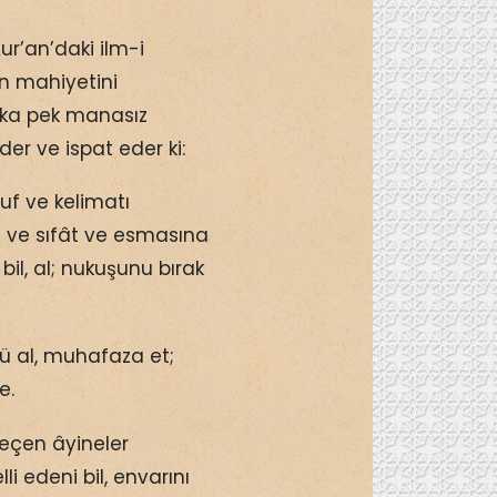
ur’an’daki ilm-i
ın mahiyetini
lâka pek manasız
er ve ispat eder ki:
uf ve kelimatı
at ve sıfât ve esmasına
bil, al; nukuşunu bırak
ü al, muhafaza et;
e.
eçen âyineler
i edeni bil, envarını