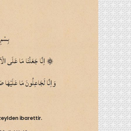
بِسْمِ 
اِنَّا جَعَلْنَا مَا عَلَى الْاَرْضِ زٖينَةً لَهَا لِنَبْلُوَهُمْ اَيُّهُمْ اَحْسَنُ عَمَلًا ۞
وَاِنَّا لَجَاعِلُونَ مَا عَلَيْهَا صَ
zeylden ibarettir.