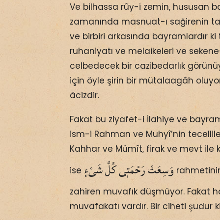
Ve bilhassa rûy-i zemin, hususan b
zamanında masnuat-ı sağirenin taif
ve birbiri arkasında bayramlardır ki
ruhaniyatı ve melaikeleri ve seken
celbedecek bir cazibedarlık görünüy
için öyle şirin bir mütalaagâh oluyor 
âcizdir.
Fakat bu ziyafet-i İlahiye ve bayr
ism-i Rahman ve Muhyî’nin tecellile
Kahhar ve Mümît, firak ve mevt ile ka
وَسِعَتْ رَحْمَتٖى كُلَّ شَىْءٍ
ise
rahmetinin
zahiren muvafık düşmüyor. Fakat ha
muvafakatı vardır. Bir ciheti şudur ki