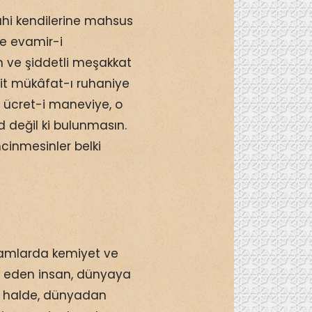
ahi kendilerine mahsus
ve evamir-i
n ve şiddetli meşakkat
şit mükâfat-ı ruhaniye
vi ücret-i maneviye, o
 değil ki bulunmasın.
cinmesinler belki
yramlarda kemiyet ve
de eden insan, dünyaya
 halde, dünyadan