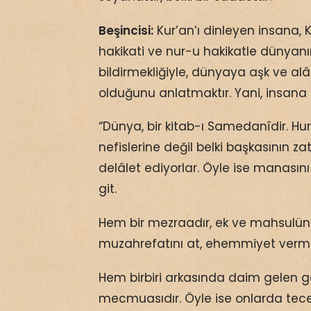
Beşincisi:
Kur’an’ı dinleyen insana, K
hakikati ve nur-u hakikatle dünyan
bildirmekliğiyle, dünyaya aşk ve a
olduğunu anlatmaktır. Yani, insana d
“Dünya, bir kitab-ı Samedanîdir. Hur
nefislerine değil belki başkasının z
delâlet ediyorlar. Öyle ise manasını 
git.
Hem bir mezraadır, ek ve mahsulün
muzahrefatını at, ehemmiyet verm
Hem birbiri arkasında daim gelen g
mecmuasıdır. Öyle ise onlarda tecell