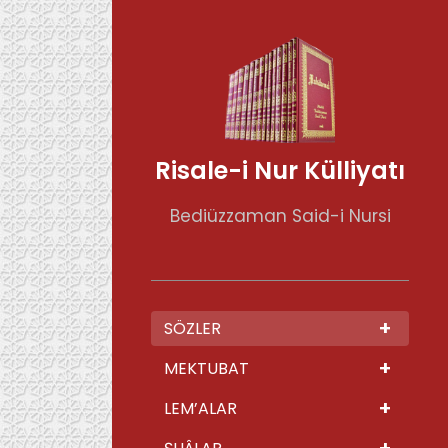
Risale-i Nur Külliyatı
Bediüzzaman Said-i Nursi
+
SÖZLER
+
MEKTUBAT
+
LEM’ALAR
+