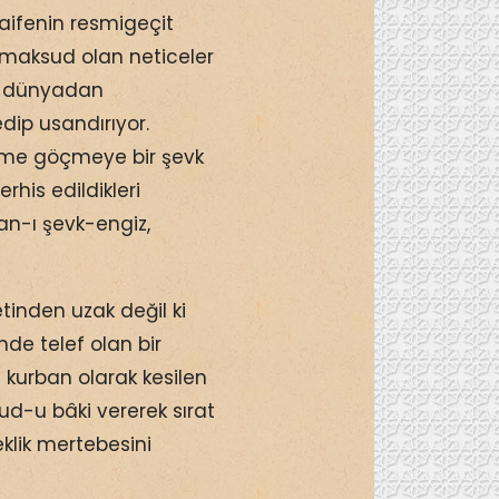
 taifenin resmigeçit
 maksud olan neticeler
la dünyadan
dip usandırıyor.
leme göçmeye bir şevk
rhis edildikleri
an-ı şevk-engiz,
inden uzak değil ki
de telef olan bir
 kurban olarak kesilen
ud-u bâki vererek sırat
eklik mertebesini