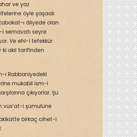
ahar ve yaz
elerine öyle şaşaalı
 tabakat-ı âliyede olan
e-i semavatı seyre
or. Ve ehl-i tefekkür
ki akıl tarifinden
am-ı Rabbaniyedeki
rine mukabil ism-i
rşılarına çıkıyorlar. Şu
 vüs’at-i şümulüne
kikatte birkaç cihet-i
: