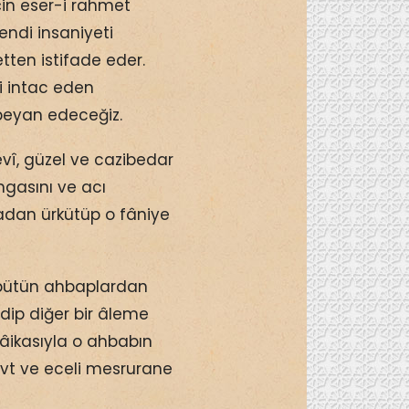
in eser-i rahmet
Kendi insaniyeti
tten istifade eder.
ti intac eden
beyan edeceğiz.
vî, güzel ve cazibedar
gasını ve acı
adan ürkütüp o fâniye
 bütün ahbaplardan
ip diğer bir âleme
sâikasıyla o ahbabın
mevt ve eceli mesrurane