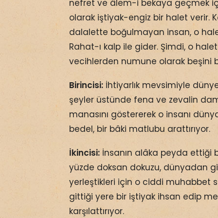
nefret ve âlem-i bekaya geçmek iç
olarak iştiyak-engiz bir halet verir. 
dalalette boğulmayan insan, o hale
Rahat-ı kalp ile gider. Şimdi, o hale
vecihlerden numune olarak beşini 
Birincisi:
İhtiyarlık mevsimiyle dünye
şeyler üstünde fena ve zevalin dam
manasını göstererek o insanı düny
bedel, bir bâki matlubu arattırıyor.
İkincisi:
İnsanın alâka peyda ettiği
yüzde doksan dokuzu, dünyadan gid
yerleştikleri için o ciddi muhabbet 
gittiği yere bir iştiyak ihsan edip 
karşılattırıyor.