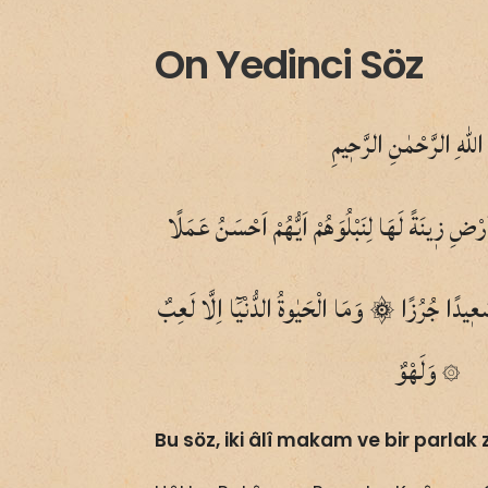
On Yedinci Söz
اللّٰهِ الرَّحْمٰنِ الرَّحٖيمِ
عٖيدًا جُرُزًا ۞ وَمَا الْحَيٰوةُ الدُّنْيَٓا اِلَّا لَعِبٌ
وَلَهْوٌ
۞
Bu söz, iki âlî makam ve bir parlak 