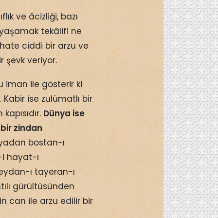
lık ve âcizliği, bazı
 yaşamak tekâlifi ne
ahate ciddi bir arzu ve
 şevk veriyor.
iman ile gösterir ki
Kabir ise zulümatlı bir
n kapısıdır.
Dünya ise
bir zindan
nyadan bostan-ı
i hayat-ı
eydan-ı tayeran-ı
ılı gürültüsünden
 can ile arzu edilir bir