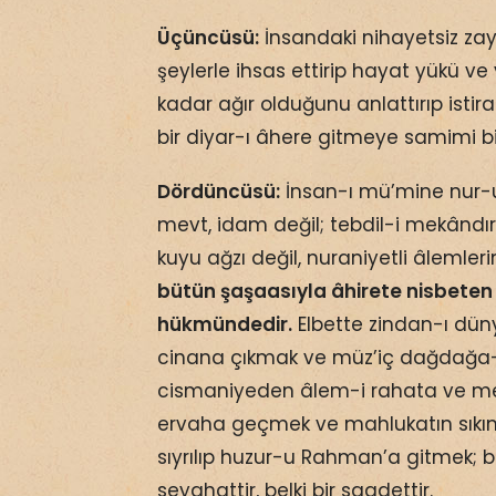
Üçüncüsü:
İnsandaki nihayetsiz zayıf
şeylerle ihsas ettirip hayat yükü ve
kadar ağır olduğunu anlattırıp istir
bir diyar-ı âhere gitmeye samimi bir
Dördüncüsü:
İnsan-ı mü’mine nur-u 
mevt, idam değil; tebdil-i mekândır. 
kuyu ağzı değil, nuraniyetli âlemleri
bütün şaşaasıyla âhirete nisbeten 
hükmündedir.
Elbette zindan-ı dü
cinana çıkmak ve müz’iç dağdağa-
cismaniyeden âlem-i rahata ve m
ervaha geçmek ve mahlukatın sıkınt
sıyrılıp huzur-u Rahman’a gitmek; bin
seyahattir, belki bir saadettir.