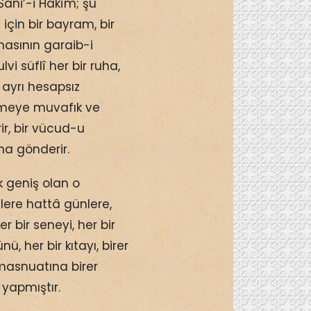
Sâni’-i Hakîm; şu
için bir bayram, bir
asının garaib-i
vi süflî her bir ruha,
ayrı hesapsız
tmeye muvafık ve
ir, bir vücud-u
ha gönderir.
 geniş olan o
lere hattâ günlere,
er bir seneyi, her bir
ü, her bir kıtayı, birer
masnuatına birer
 yapmıştır.