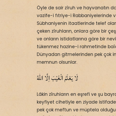
Öyle de sair zîruh ve hayvanatın d
vazife-i fıtriye-i Rabbaniyelerinde 
Sübhaniyenin itaatlerinde telef ola
çeken zîruhların, onlara göre bir çe
ve onların istidatlarına göre bir ne
tükenmez hazine-i rahmetinde baîd
Dünyadan gitmelerinden pek çok in
memnun olsunlar.
لَا يَعْلَمُ الْغَيْبَ اِلَّا اللّٰهُ
Lâkin zîruhların en eşrefi ve şu ba
keyfiyet cihetiyle en ziyade istifa
pek çok meftun ve müptela olduğu