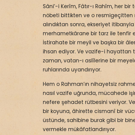
Sâni’-i Kerîm, Fâtır-ı Rahîm, her bir
nöbeti bittikten ve o resmigeçitten
alındıktan sonra, ekseriyet itibarıy
merhametkârane bir tarz ile tenfir e
İstirahate bir meyil ve başka bir â
ihsan ediyor. Ve vazife-i hayattan te
zaman, vatan-ı aslîlerine bir meyel
ruhlarında uyandırıyor.
Hem o Rahman’ın nihayetsiz rahmet
nasıl vazife uğrunda, mücahede işin
nefere şehadet rütbesini veriyor. Ve
bir koyuna, âhirette cismanî bir vüc
üstünde, sahibine burak gibi bir bin
vermekle mükâfatlandırıyor.