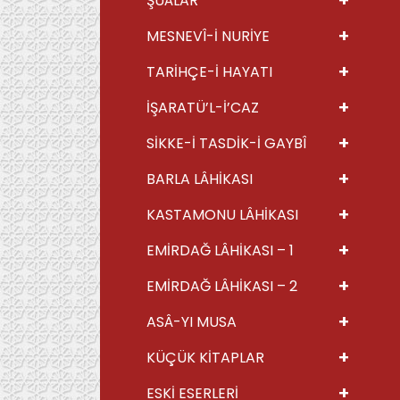
ŞUÂLAR
+
MESNEVÎ-İ NURİYE
+
TARİHÇE-İ HAYATI
+
İŞARATÜ’L-İ’CAZ
+
SİKKE-İ TASDİK-İ GAYBÎ
+
BARLA LÂHİKASI
+
KASTAMONU LÂHİKASI
+
EMİRDAĞ LÂHİKASI – 1
+
EMİRDAĞ LÂHİKASI – 2
+
ASÂ-YI MUSA
+
KÜÇÜK KİTAPLAR
+
ESKİ ESERLERİ