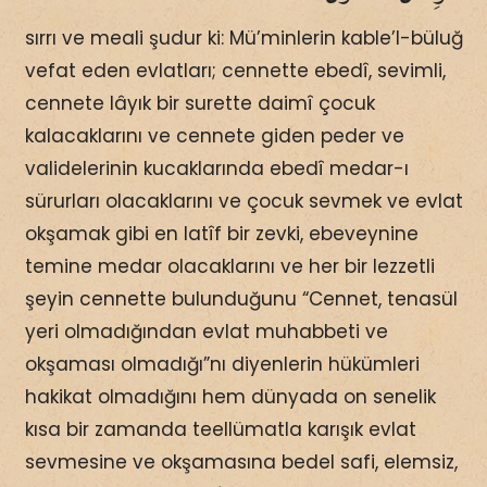
sırrı ve meali şudur ki: Mü’minlerin kable’l-büluğ
vefat eden evlatları; cennette ebedî, sevimli,
cennete lâyık bir surette daimî çocuk
kalacaklarını ve cennete giden peder ve
validelerinin kucaklarında ebedî medar-ı
sürurları olacaklarını ve çocuk sevmek ve evlat
okşamak gibi en latîf bir zevki, ebeveynine
temine medar olacaklarını ve her bir lezzetli
şeyin cennette bulunduğunu “Cennet, tenasül
yeri olmadığından evlat muhabbeti ve
okşaması olmadığı”nı diyenlerin hükümleri
hakikat olmadığını hem dünyada on senelik
kısa bir zamanda teellümatla karışık evlat
sevmesine ve okşamasına bedel safi, elemsiz,