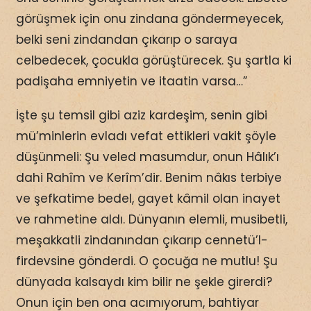
görüşmek için onu zindana göndermeyecek,
belki seni zindandan çıkarıp o saraya
celbedecek, çocukla görüştürecek. Şu şartla ki
padişaha emniyetin ve itaatin varsa…”
İşte şu temsil gibi aziz kardeşim, senin gibi
mü’minlerin evladı vefat ettikleri vakit şöyle
düşünmeli: Şu veled masumdur, onun Hâlık’ı
dahi Rahîm ve Kerîm’dir. Benim nâkıs terbiye
ve şefkatime bedel, gayet kâmil olan inayet
ve rahmetine aldı. Dünyanın elemli, musibetli,
meşakkatli zindanından çıkarıp cennetü’l-
firdevsine gönderdi. O çocuğa ne mutlu! Şu
dünyada kalsaydı kim bilir ne şekle girerdi?
Onun için ben ona acımıyorum, bahtiyar