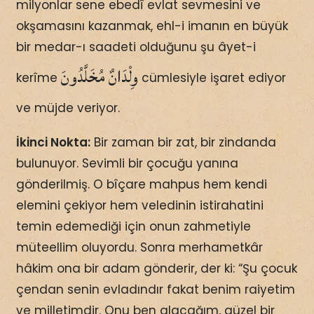
milyonlar sene ebedî evlat sevmesini ve
okşamasını kazanmak, ehl-i imanın en büyük
bir medar-ı saadeti olduğunu şu âyet-i
وِلْدَانٌ مُخَلَّدُونَ
kerîme
cümlesiyle işaret ediyor
ve müjde veriyor.
İkinci Nokta:
Bir zaman bir zat, bir zindanda
bulunuyor. Sevimli bir çocuğu yanına
gönderilmiş. O bîçare mahpus hem kendi
elemini çekiyor hem veledinin istirahatini
temin edemediği için onun zahmetiyle
müteellim oluyordu. Sonra merhametkâr
hâkim ona bir adam gönderir, der ki: “Şu çocuk
çendan senin evladındır fakat benim raiyetim
ve milletimdir. Onu ben alacağım, güzel bir