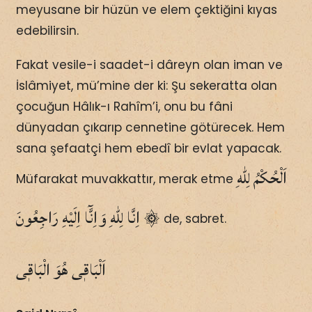
meyusane bir hüzün ve elem çektiğini kıyas
edebilirsin.
Fakat vesile-i saadet-i dâreyn olan iman ve
İslâmiyet, mü’mine der ki: Şu sekeratta olan
çocuğun Hâlık-ı Rahîm’i, onu bu fâni
dünyadan çıkarıp cennetine götürecek. Hem
sana şefaatçi hem ebedî bir evlat yapacak.
اَلْحُكْمُ لِلّٰهِ
Müfarakat muvakkattır, merak etme
۞ اِنَّا لِلّٰهِ وَاِنَّٓا اِلَيْهِ رَاجِعُونَ
de, sabret.
اَلْبَاقٖى هُوَ الْبَاقٖى