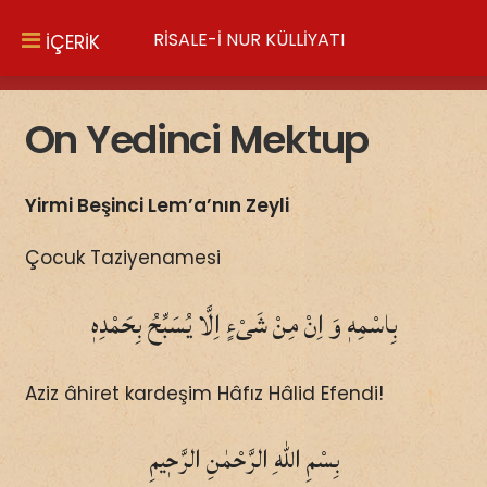
RİSALE-İ NUR KÜLLİYATI
İÇERİK
On Yedinci Mektup
Yirmi Beşinci Lem’a’nın Zeyli
Çocuk Taziyenamesi
بِاسْمِهٖ وَ اِنْ مِنْ شَىْءٍ اِلَّا يُسَبِّحُ بِحَمْدِهٖ
Aziz âhiret kardeşim Hâfız Hâlid Efendi!
بِسْمِ اللّٰهِ الرَّحْمٰنِ الرَّحٖيمِ