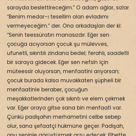
sarayda beslettireceğim.” O adam ağlar, sızlar
“Benim medar-ı tesellim olan evladımı
vermeyeceğim.” der. Ona arkadaşları der ki:
“Senin teessüratın manasızdır. Eğer sen
çocuğa acıyorsan çocuk şu mülevves,
ufunetli, sıkıntılı zindana bedel; ferahlı, saadetli
bir saraya gidecek. Eğer sen nefsin için
müteessir oluyorsan, menfaatini arıyorsan;
çocuk burada kalsa muvakkaten şüpheli bir
menfaatinle beraber, çocuğun
meşakkatlerinden çok sıkıntı ve elem çekmek
var. Eğer oraya gitse sana bin menfaati var.
Çünkü padişahın merhametini celbe sebep
olur, sana şefaatçi hükmüne geçer. Padişah,
onu seninle görüştürmek arzu edecek. Elbette