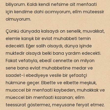
biliyorum. Kaldı kendi nefsime ait menfaati
için kendime dahi acımıyorum, elîm müteessir
olmuyorum.
Çünkü dünyada kalsaydı on senelik, muvakkat,
elemle karışık bir evlat muhabbeti temin
edecekti. Eğer salih olsaydı, dünya işinde
muktedir olsaydı belki bana yardım edecekti.
Fakat vefatıyla, ebedî cennette on milyon
sene bana evlat muhabbetine medar ve
saadet-i ebediyeye vesile bir şefaatçi
hükmüne geçer. Elbette ve elbette meşkuk,
muaccel bir menfaati kaybeden, muhakkak ve
müeccel bin menfaati kazanan; elîm
teessürat göstermez, meyusane feryat etmez.