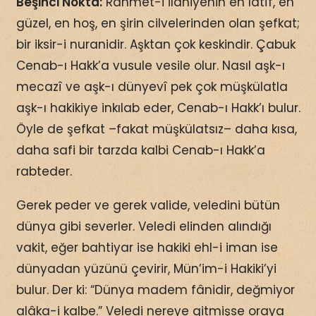
Beşinci Nokta:
Rahmet-i İlahiyenin en latîf, en
güzel, en hoş, en şirin cilvelerinden olan şefkat;
bir iksir-i nuranidir. Aşktan çok keskindir. Çabuk
Cenab-ı Hakk’a vusule vesile olur. Nasıl aşk-ı
mecazî ve aşk-ı dünyevî pek çok müşkülatla
aşk-ı hakikiye inkılab eder, Cenab-ı Hakk’ı bulur.
Öyle de şefkat –fakat müşkülatsız– daha kısa,
daha safi bir tarzda kalbi Cenab-ı Hakk’a
rabteder.
Gerek peder ve gerek valide, veledini bütün
dünya gibi severler. Veledi elinden alındığı
vakit, eğer bahtiyar ise hakiki ehl-i iman ise
dünyadan yüzünü çevirir, Mün’im-i Hakiki’yi
bulur. Der ki: “Dünya madem fânidir, değmiyor
alâka-i kalbe.” Veledi nereye gitmişse oraya