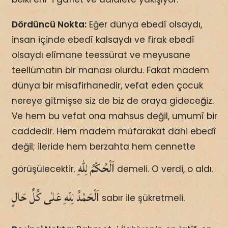
Dördüncü Nokta:
Eğer dünya ebedî olsaydı,
insan içinde ebedî kalsaydı ve firak ebedî
olsaydı elîmane teessürat ve meyusane
teellümatın bir manası olurdu. Fakat madem
dünya bir misafirhanedir, vefat eden çocuk
nereye gitmişse siz de biz de oraya gideceğiz.
Ve hem bu vefat ona mahsus değil, umumî bir
caddedir. Hem madem müfarakat dahi ebedî
değil; ileride hem berzahta hem cennette
اَلْحُكْمُ لِلّٰهِ
görüşülecektir.
demeli. O verdi, o aldı.
sabır ile şükretmeli.