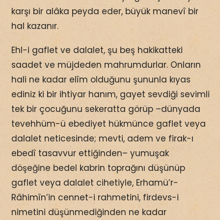
karşı bir alâka peyda eder, büyük manevî bir
hal kazanır.
Ehl-i gaflet ve dalalet, şu beş hakikatteki
saadet ve müjdeden mahrumdurlar. Onların
hali ne kadar elîm olduğunu şununla kıyas
ediniz ki bir ihtiyar hanım, gayet sevdiği sevimli
tek bir çocuğunu sekeratta görüp –dünyada
tevehhüm-ü ebediyet hükmünce gaflet veya
dalalet neticesinde; mevti, adem ve firak-ı
ebedî tasavvur ettiğinden– yumuşak
döşeğine bedel kabrin toprağını düşünüp
gaflet veya dalalet cihetiyle, Erhamü’r-
Râhimîn’in cennet-i rahmetini, firdevs-i
nimetini düşünmediğinden ne kadar