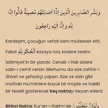
وَبَشِّرِ الصَّابِرٖينَ الَّذٖينَ اِذَٓا اَصَابَتْهُمْ مُصٖيبَةٌ قَالُٓوا اِنَّا
لِلّٰهِ وَاِنَّٓا اِلَيْهِ رَاجِعُونَ
Kardeşim, çocuğun vefatı beni müteessir etti.
اَلْحُكْمُ لِلّٰهِ
Fakat
kazaya rıza, kadere teslim
İslâmiyet’in bir şiarıdır. Cenab-ı Hak sizlere
sabr-ı cemil versin. Merhumu da size zahîre-i
âhiret ve şefaatçi yapsın. Size ve sizin gibi
müttaki mü’minlere büyük bir müjde ve hakiki
bir teselli gösterecek
beş nokta
yı beyan ederiz:
وِلْدَانٌ مُخَلَّدُونَ
Birinci Nokta:
Kur’an-ı Hakîm’de