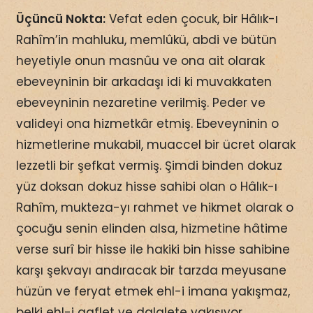
Üçüncü Nokta:
Vefat eden çocuk, bir Hâlık-ı
Rahîm’in mahluku, memlûkü, abdi ve bütün
heyetiyle onun masnûu ve ona ait olarak
ebeveyninin bir arkadaşı idi ki muvakkaten
ebeveyninin nezaretine verilmiş. Peder ve
valideyi ona hizmetkâr etmiş. Ebeveyninin o
hizmetlerine mukabil, muaccel bir ücret olarak
lezzetli bir şefkat vermiş. Şimdi binden dokuz
yüz doksan dokuz hisse sahibi olan o Hâlık-ı
Rahîm, mukteza-yı rahmet ve hikmet olarak o
çocuğu senin elinden alsa, hizmetine hâtime
verse surî bir hisse ile hakiki bin hisse sahibine
karşı şekvayı andıracak bir tarzda meyusane
hüzün ve feryat etmek ehl-i imana yakışmaz,
belki ehl-i gaflet ve dalalete yakışıyor.