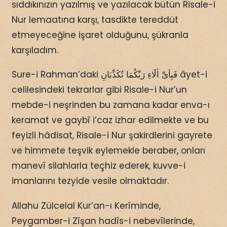
sıddıkınızın yazılmış ve yazılacak bütün Risale-i
Nur lemaatına karşı, tasdikte tereddüt
etmeyeceğine işaret olduğunu, şükranla
karşıladım.
Sure-i Rahman’daki فَبِاَىِّ اٰلَٓاءِ رَبِّكُمَا تُكَذِّبَانِ âyet-i
celilesindeki tekrarlar gibi Risale-i Nur’un
mebde-i neşrinden bu zamana kadar enva-ı
keramat ve gaybî i’caz izhar edilmekte ve bu
feyizli hâdisat, Risale-i Nur şakirdlerini gayrete
ve himmete teşvik eylemekle beraber, onları
manevî silahlarla teçhiz ederek, kuvve-i
imanlarını tezyide vesile olmaktadır.
Allahu Zülcelal Kur’an-ı Kerîminde,
Peygamber-i Zîşan hadîs-i nebevîlerinde,