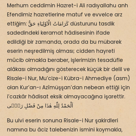
Merhum ceddimin Hazret-i Ali radıyallahu anh
Efendimiz hazretlerine matuf ve evvelce arz
ettiğim: كَرَامَاتُ الْاَوْلِيَاءِ حَقٌّ düsturunu tasdik
sadedindeki keramat hâdisesinin ifade
edildiği bir zamanda, orada da bu mübarek
eserin neşredilmiş olması; cidden hayreti
mûcib olmakla beraber, işlerimizin tesadüfle
alâkası olmadığını gösterecek küçük bir delil ve
Risale-i Nur, Mu’cize-i Kübra-i Ahmediye (asm)
olan Kur’an-ı Azîmüşşan’dan nebean ettiği için
i’cazkâr hâdisat eksik olmayacağına işarettir.
اَلْحَمْدُ لِلّٰهِ هٰذَا مِنْ فَضْلِ رَبّٖى
Bu ulvi eserin sonuna Risale-i Nur şakirdleri
namına bu âciz talebenizin ismini koymakla,