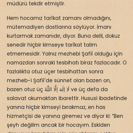
müdürü tekdir etmiştir.
Hem hocamız tarîkat zamanı olmadığını,
mütemadiyen dostlarına söylüyor. İmanı
kurtarmak zamanıdır, diyor. Buna delil, dokuz
senedir hiçbir kimseye tarîkat talim
etmemesidir. Yalnız mezhebi Şafiî olduğu için
namazdan sonraki tesbihatı biraz fazlacadır. O
fazlalıkta otuz üçer tesbihattan sonra
mezheb-i Şafiî’de sünnet olan bazen on,
bazen otuz üç ‌لَا اِلٰهَ اِلَّا اللّٰهُ ve üç defa da
salavat okumaktan ibarettir. Hususi ibadetinde
yanına hiçbir kimseyi bırakmaz, en has
hizmetçisi de yanına giremez ve diyor ki: “Ben
şeyh değilim ancak bir hocayım. Eskiden