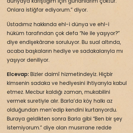
dünyaya karıştığım için günahlarım çoktur.
Onlara istiğfar ediyorum.” diyor.
Üstadımız hakkında ehl-i dünya ve ehl-i
hüküm tarafından çok defa “Ne ile yaşıyor?”
diye endişekârane soruluyor. Bu sual altında,
acaba başkaların hediye ve sadakalarıyla mı
yaşıyor deniliyor.
Elcevap:
Bizler daimî hizmetindeyiz. Hiçbir
kimsenin sadaka ve hediyesini ihtiyarıyla kabul
etmez. Mecbur kaldığı zaman, mukabilini
vermek suretiyle alır. Barla’da köy halkı az
olduğundan men’edip kendini kurtarıyordu.
Buraya geldikten sonra Barla gibi “Ben bir şey
istemiyorum.” diye olan musırrane redde