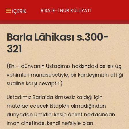
RİSALE-İ NUR KÜLLİYATI
İÇERİK
Barla Lâhikası s.300-
321
(Ehl-i dünyanın Üstadımız hakkındaki asılsız üç
vehimleri münasebetiyle, bir kardeşimizin ettiği
sualine karşı cevaptır.)
Üstadımız Barla’da kimsesiz kaldığı için
mütalaa edecek kitapları olmadığından
dünyadan ümidini kesip âhiret noktasından
iman cihetinde, kendi nefsiyle olan