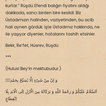
kurtar.” Rüşdü Efendi balığın fiyatını aldığı
dakikada, sancı birden bire kesildi. Biz
Üstadımızın halinden, vaziyetinden, bu acib
hali aynen gördük. İşte Üstadımız hakkında, ne
ile yaşıyor diyenler, hatalarını tashih etsinler.
Bekir, Re’fet, Hüsrev, Rüşdü
***
(Hulusi Bey’in mektubudur.)
وَ اِنْ مِنْ شَىْءٍ اِلَّا يُسَبِّحُ بِحَمْدِهٖ
اَلسَّلَامُ عَلَيْكُمْ وَ رَحْمَةُ اللّٰهِ وَ بَرَكَاتُهُ مِنَ الْاَزَلِ اِلَى الْاَبَدِ بِلَا
اِنْقِطَاعٍ