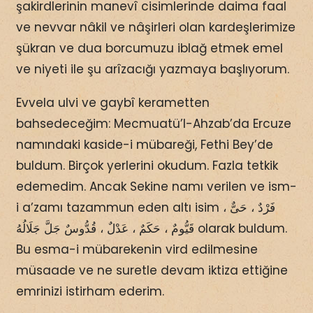
şakirdlerinin manevî cisimlerinde daima faal
ve nevvar nâkil ve nâşirleri olan kardeşlerimize
şükran ve dua borcumuzu iblağ etmek emel
ve niyeti ile şu arîzacığı yazmaya başlıyorum.
Evvela ulvi ve gaybî kerametten
bahsedeceğim: Mecmuatü’l-Ahzab’da Ercuze
namındaki kaside-i mübareği, Fethi Bey’de
buldum. Birçok yerlerini okudum. Fazla tetkik
edemedim. Ancak Sekine namı verilen ve ism-
i a’zamı tazammun eden altı isim فَرْدٌ ، حَىٌّ ،
قَيُّومٌ ، حَكَمٌ ، عَدْلٌ ، قُدُّوسٌ جَلَّ جَلَالُهُ olarak buldum.
Bu esma-i mübarekenin vird edilmesine
müsaade ve ne suretle devam iktiza ettiğine
emrinizi istirham ederim.