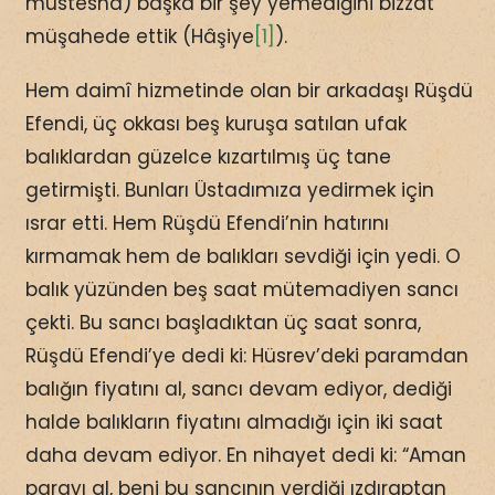
müstesna) başka bir şey yemediğini bizzat
müşahede ettik (Hâşiye
[1]
).
Hem daimî hizmetinde olan bir arkadaşı Rüşdü
Efendi, üç okkası beş kuruşa satılan ufak
balıklardan güzelce kızartılmış üç tane
getirmişti. Bunları Üstadımıza yedirmek için
ısrar etti. Hem Rüşdü Efendi’nin hatırını
kırmamak hem de balıkları sevdiği için yedi. O
balık yüzünden beş saat mütemadiyen sancı
çekti. Bu sancı başladıktan üç saat sonra,
Rüşdü Efendi’ye dedi ki: Hüsrev’deki paramdan
balığın fiyatını al, sancı devam ediyor, dediği
halde balıkların fiyatını almadığı için iki saat
daha devam ediyor. En nihayet dedi ki: “Aman
parayı al, beni bu sancının verdiği ızdıraptan