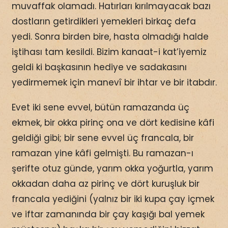
muvaffak olamadı. Hatırları kırılmayacak bazı
dostların getirdikleri yemekleri birkaç defa
yedi. Sonra birden bire, hasta olmadığı halde
iştihası tam kesildi. Bizim kanaat-i kat’iyemiz
geldi ki başkasının hediye ve sadakasını
yedirmemek için manevî bir ihtar ve bir itabdır.
Evet iki sene evvel, bütün ramazanda üç
ekmek, bir okka pirinç ona ve dört kedisine kâfi
geldiği gibi; bir sene evvel üç francala, bir
ramazan yine kâfi gelmişti. Bu ramazan-ı
şerifte otuz günde, yarım okka yoğurtla, yarım
okkadan daha az pirinç ve dört kuruşluk bir
francala yediğini (yalnız bir iki kupa çay içmek
ve iftar zamanında bir çay kaşığı bal yemek