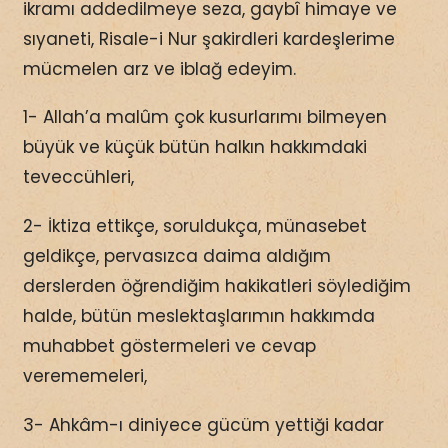
ikramı addedilmeye seza, gaybî himaye ve
sıyaneti, Risale-i Nur şakirdleri kardeşlerime
mücmelen arz ve iblağ edeyim.
1- Allah’a malûm çok kusurlarımı bilmeyen
büyük ve küçük bütün halkın hakkımdaki
teveccühleri,
2- İktiza ettikçe, soruldukça, münasebet
geldikçe, pervasızca daima aldığım
derslerden öğrendiğim hakikatleri söylediğim
halde, bütün meslektaşlarımın hakkımda
muhabbet göstermeleri ve cevap
verememeleri,
3- Ahkâm-ı diniyece gücüm yettiği kadar