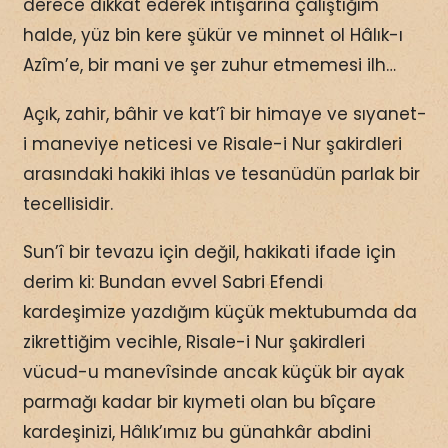
derece dikkat ederek intişarına çalıştığım
halde, yüz bin kere şükür ve minnet ol Hâlık-ı
Azîm’e, bir mani ve şer zuhur etmemesi ilh…
Açık, zahir, bâhir ve kat’î bir himaye ve sıyanet-
i maneviye neticesi ve Risale-i Nur şakirdleri
arasındaki hakiki ihlas ve tesanüdün parlak bir
tecellisidir.
Sun’î bir tevazu için değil, hakikati ifade için
derim ki: Bundan evvel Sabri Efendi
kardeşimize yazdığım küçük mektubumda da
zikrettiğim vecihle, Risale-i Nur şakirdleri
vücud-u manevîsinde ancak küçük bir ayak
parmağı kadar bir kıymeti olan bu bîçare
kardeşinizi, Hâlık’ımız bu günahkâr abdini