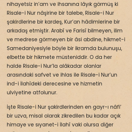
nihayetsiz in’am ve ihsanına lâyık görmüş ki
Risale-i Nur nâşirine bir talebe, Risale-i Nur
şakirdlerine bir kardeş, Kur’an hâdimlerine bir
arkadaş etmiştir. Arabî ve Farisî bilmeyen, ilim
ve medrese görmeyen bir âsi abdine, hikmet-i
Samedaniyesiyle böyle bir ikramda bulunuşu,
elbette bir hikmete müsteniddir. O da her
halde Risale-i Nur’la alâkadar olanlar
arasındaki safvet ve ihlas ile Risale-i Nur’un
ind-i İlahîdeki derecesine ve hizmetin
ulviyetine atfolunur.
İşte Risale-i Nur şakirdlerinden en gayr-ı nâfi’
bir uzva, misal olarak zikredilen bu kadar açık
himaye ve sıyanet-i İlahî vaki olursa diğer