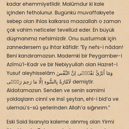
kadar ehemmiyetlidir. Malûmdur ki kale
içinden fetholunur. Bugünkü muvaffakıyete
sebep olan ihlas kalkarsa maazallah o zaman
çok vahim neticeler tevellüd eder. En büyük
düşmanımız nefsimizdir. Onu susturmak için
zannedersem şu ihtar kâfidir: “Ey nefs-i nâdan!
Beni kandıramazsın. Mademki bir Peygamber-i
Azîmü’l-Kadr ve bir Nebiyyullah olan Hazret-i
Yusuf aleyhisselâm وَمَٓا اُبَرِّئُ نَفْسٖٓى اِنَّ النَّفْسَ
لَاَمَّارَةٌ بِالسُّٓوءِ اِلَّا مَا رَحِمَ رَبّٖى demiştir.
Aldatamazsın. Senden ve senin samimi
yoldaşların cinnî ve insî şeytan, ehl-i bid’a ve
ulemaü’s-sû şerlerinden Allah’a sığınırım.”
Eski Said lisanıyla kaleme alınmış olan Yirmi