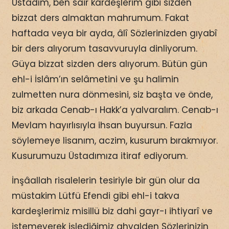
Üstadım, ben sair kardeşlerim gibi sizden
bizzat ders almaktan mahrumum. Fakat
haftada veya bir ayda, âlî Sözlerinizden gıyabî
bir ders alıyorum tasavvuruyla dinliyorum.
Güya bizzat sizden ders alıyorum. Bütün gün
ehl-i İslâm’ın selâmetini ve şu halimin
zulmetten nura dönmesini, siz başta ve önde,
biz arkada Cenab-ı Hakk’a yalvaralım. Cenab-ı
Mevlam hayırlısıyla ihsan buyursun. Fazla
söylemeye lisanım, aczim, kusurum bırakmıyor.
Kusurumuzu Üstadımıza itiraf ediyorum.
İnşâallah risalelerin tesiriyle bir gün olur da
müstakim Lütfü Efendi gibi ehl-i takva
kardeşlerimiz misillü biz dahi gayr-ı ihtiyarî ve
istemeyerek işlediğimiz ahvalden Sözlerinizin