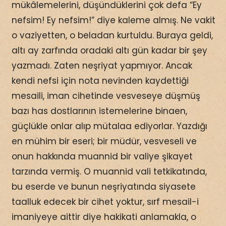
mükâlemelerini, düşündüklerini çok defa “Ey
nefsim! Ey nefsim!” diye kaleme almış. Ne vakit
o vaziyetten, o beladan kurtuldu. Buraya geldi,
altı ay zarfında oradaki altı gün kadar bir şey
yazmadı. Zaten neşriyat yapmıyor. Ancak
kendi nefsi için nota nevinden kaydettiği
mesaili, iman cihetinde vesveseye düşmüş
bazı has dostlarının istemelerine binaen,
güçlükle onlar alıp mütalaa ediyorlar. Yazdığı
en mühim bir eseri; bir müdür, vesveseli ve
onun hakkında muannid bir valiye şikayet
tarzında vermiş. O muannid vali tetkikatında,
bu eserde ve bunun neşriyatında siyasete
taalluk edecek bir cihet yoktur, sırf mesail-i
imaniyeye aittir diye hakikati anlamakla, o