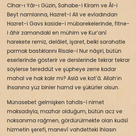
Cihar-ı Yâr-ı Güzin, Sahabe-i Kiram ve Âl-i
Beyt namlarına, Hazret-i Ali ve evladından
Hazret-i Gavs kaside-i mübarekelerinde, fitne-
i âhir zamandaki en mühim ve Kur’anî
harekete remiz, delâlet, işaret, belki sarahatle
parmak bastıklarını Risale-i Nur nâşiri, bütün
eserlerinde gösterir ve derslerinde tekrar tekrar
söylerse tereddüt ve şüpheye zerre kadar
mahal ve hak kalır mı? Aslâ ve kat’â. Allah’ın
ihsanına yüz binler hamd ve şükürler olsun.
Münasebet gelmişken tahdis-i nimet
maksadıyla, mazhar olduğum, bütün acz ve
noksanıma rağmen, gördürülmekte olan kudsî
hizmetin şerefi, manevî vahdetteki ihlasın