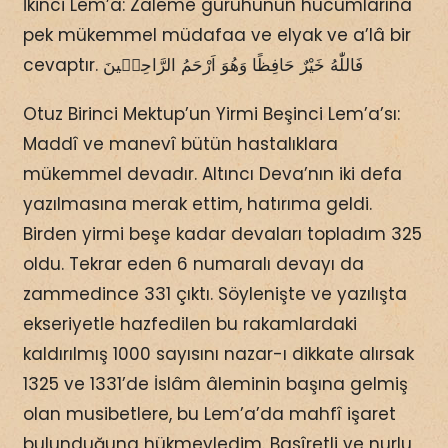
İkinci Lem’a: Zaleme güruhunun hücumlarına
pek mükemmel müdafaa ve elyak ve a’lâ bir
cevaptır. فَاللّٰهُ خَيْرٌ حَافِظًا وَهُوَ اَرْحَمُ الرَّاحِمٖينَ
Otuz Birinci Mektup’un Yirmi Beşinci Lem’a’sı:
Maddî ve manevî bütün hastalıklara
mükemmel devadır. Altıncı Deva’nın iki defa
yazılmasına merak ettim, hatırıma geldi.
Birden yirmi beşe kadar devaları topladım 325
oldu. Tekrar eden 6 numaralı devayı da
zammedince 331 çıktı. Söylenişte ve yazılışta
ekseriyetle hazfedilen bu rakamlardaki
kaldırılmış 1000 sayısını nazar-ı dikkate alırsak
1325 ve 1331’de İslâm âleminin başına gelmiş
olan musibetlere, bu Lem’a’da mahfî işaret
bulunduğuna hükmeyledim. Basîretli ve nurlu