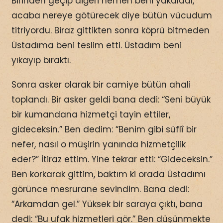
Birinden geçip diğeri hemen beni yakaladı,
acaba nereye götürecek diye bütün vücudum
titriyordu. Biraz gittikten sonra köprü bitmeden
Üstadıma beni teslim etti. Üstadım beni
yıkayıp bıraktı.
Sonra asker olarak bir camiye bütün ahali
toplandı. Bir asker geldi bana dedi: “Seni büyük
bir kumandana hizmetçi tayin ettiler,
gideceksin.” Ben dedim: “Benim gibi süflî bir
nefer, nasıl o müşirin yanında hizmetçilik
eder?” İtiraz ettim. Yine tekrar etti: “Gideceksin.”
Ben korkarak gittim, baktım ki orada Üstadımı
görünce mesrurane sevindim. Bana dedi:
“Arkamdan gel.” Yüksek bir saraya çıktı, bana
dedi: “Bu ufak hizmetleri gör.” Ben düşünmekte