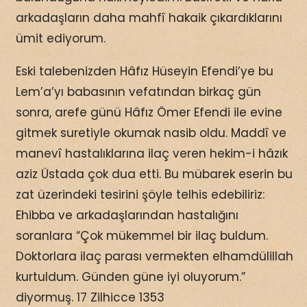
arkadaşların daha mahfî hakaik çıkardıklarını
ümit ediyorum.
Eski talebenizden Hâfız Hüseyin Efendi’ye bu
Lem’a’yı babasının vefatından birkaç gün
sonra, arefe günü Hâfız Ömer Efendi ile evine
gitmek suretiyle okumak nasib oldu. Maddî ve
manevî hastalıklarına ilaç veren hekim-i hâzık
aziz Üstada çok dua etti. Bu mübarek eserin bu
zat üzerindeki tesirini şöyle telhis edebiliriz:
Ehibba ve arkadaşlarından hastalığını
soranlara “Çok mükemmel bir ilaç buldum.
Doktorlara ilaç parası vermekten elhamdülillah
kurtuldum. Günden güne iyi oluyorum.”
diyormuş. 17 Zilhicce 1353