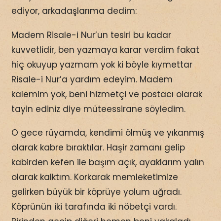
ediyor, arkadaşlarıma dedim:
Madem Risale-i Nur’un tesiri bu kadar
kuvvetlidir, ben yazmaya karar verdim fakat
hiç okuyup yazmam yok ki böyle kıymettar
Risale-i Nur’a yardım edeyim. Madem
kalemim yok, beni hizmetçi ve postacı olarak
tayin ediniz diye müteessirane söyledim.
O gece rüyamda, kendimi ölmüş ve yıkanmış
olarak kabre bıraktılar. Haşir zamanı gelip
kabirden kefen ile başım açık, ayaklarım yalın
olarak kalktım. Korkarak memleketimize
gelirken büyük bir köprüye yolum uğradı.
Köprünün iki tarafında iki nöbetçi vardı.