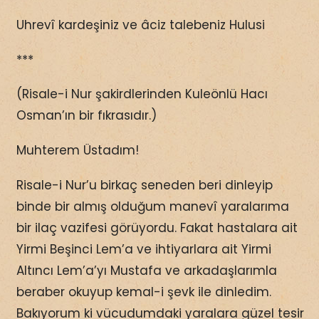
Uhrevî kardeşiniz ve âciz talebeniz Hulusi
***
(Risale-i Nur şakirdlerinden Kuleönlü Hacı
Osman’ın bir fıkrasıdır.)
Muhterem Üstadım!
Risale-i Nur’u birkaç seneden beri dinleyip
binde bir almış olduğum manevî yaralarıma
bir ilaç vazifesi görüyordu. Fakat hastalara ait
Yirmi Beşinci Lem’a ve ihtiyarlara ait Yirmi
Altıncı Lem’a’yı Mustafa ve arkadaşlarımla
beraber okuyup kemal-i şevk ile dinledim.
Bakıyorum ki vücudumdaki yaralara güzel tesir