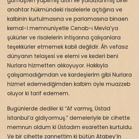
gümüşten yapılmış altın ile yaldızlanmış birer
anahtar hükmündeki risalelerle açtığına ve
kalbinin kurtulmasına ve parlamasına binaen
kemal-i memnuniyetle Cenab-ı Mevla’ya
şükürler ve risalelerin intişarına çalışanlara
teşekkürler etmemek kabil değildir. Âh vefasız
dünyanın telaşesi ve elemi ve kederi beni
Nurlara hizmetten alıkoyuyor. Hakkıyla
çalışamadığımdan ve kardeşlerim gibi Nurlara
hizmet edemediğimden kalbim öyle muazzeb
oluyor ki tarif edemem.
Bugünlerde dediler ki “Af varmış, Üstad
İstanbul’a gidiyormuş.” demeleriyle bir cihette
memnun oldum ki Üstadım esaretten kurtuldu.
Ve bir cihette zannettim ki bütün Atabey’in