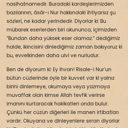
nasihatnamedir. Buradaki kardeşlerimizden
bazılarının, âsâr-ı Nur hakkındaki ihtiyarsız şu
sözleri, ne kadar yerindedir. Diyorlar ki: Bu
mübarek eserlerden biri okununca, içimizden
“Bundan daha yüksek eser olamaz.” dediğimiz
halde, ikincisini dinlediğimiz zaman bakıyoruz ki
bu, evvelkinden daha ulvi ve nurludur.
Ben de diyorum ki: Ey ihvan! Risale-i Nur’un
bütün cüzlerinde öyle bir kuvvet var ki yalnız
birini dinlemeye, okumaya veya yazmaya
muvaffak olan kimse Allah tevfik verirse
imanını kurtaracak hakikatleri onda bulur.
Çünkü her cüzün diğerleri ile manen irtibatları
vardır. Okuyana ve dinleyenlere sırran diyorlar