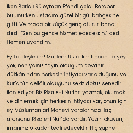
iken Barlalı Süleyman Efendi geldi. Beraber
bulunurken Üstadım güzel bir gül bahçesine
gitti. Ve orada bir küçük genç oturur, bana
dedi: “Sen bu gence hizmet edeceksin.” dedi.
Hemen uyandım.
Ey kardeşlerim! Madem Üstadım bende bir şey
yok, ben yalnız tayin olduğum cevahir
dükkânından herkesin ihtiyacı var olduğunu ve
Kur’an’ın dellâlı olduğunu sekiz dokuz senedir
ilan ediyor. Biz Risale-i Nurları yazmak, okumak
ve dinlemek için herkesin ihtiyacı var, onun için
ey Müslümanlar! Manevî yaralarınıza ilaç
ararsanız Risale-i Nur’da vardır. Yazın, okuyun,
imanınız o kadar teali edecektir. Hiç şüphe