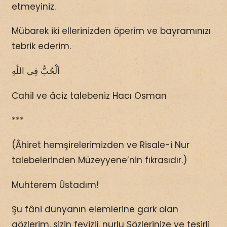
etmeyiniz.
Mübarek iki ellerinizden öperim ve bayramınızı
tebrik ederim.
اَلْحُبُّ فِى اللّٰهِ
Cahil ve âciz talebeniz Hacı Osman
***
(Âhiret hemşirelerimizden ve Risale-i Nur
talebelerinden Müzeyyene’nin fıkrasıdır.)
Muhterem Üstadım!
Şu fâni dünyanın elemlerine gark olan
gözlerim, sizin feyizli, nurlu Sözlerinize ve tesirli