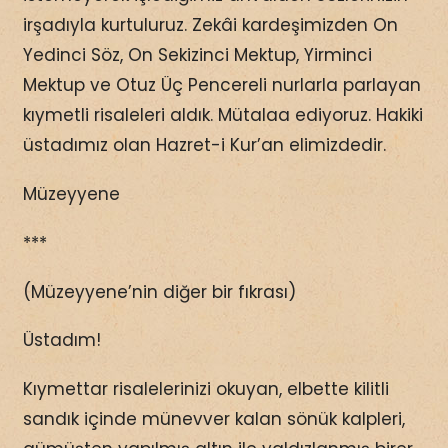
irşadıyla kurtuluruz. Zekâi kardeşimizden On
Yedinci Söz, On Sekizinci Mektup, Yirminci
Mektup ve Otuz Üç Pencereli nurlarla parlayan
kıymetli risaleleri aldık. Mütalaa ediyoruz. Hakiki
üstadımız olan Hazret-i Kur’an elimizdedir.
Müzeyyene
***
(Müzeyyene’nin diğer bir fıkrası)
Üstadım!
Kıymettar risalelerinizi okuyan, elbette kilitli
sandık içinde münevver kalan sönük kalpleri,