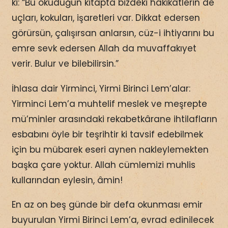
ki: “Bu okuduğun kitapta bizdeki hakikatlerin de
uçları, kokuları, işaretleri var. Dikkat edersen
görürsün, çalışırsan anlarsın, cüz-i ihtiyarını bu
emre sevk edersen Allah da muvaffakıyet
verir. Bulur ve bilebilirsin.”
İhlasa dair Yirminci, Yirmi Birinci Lem’alar:
Yirminci Lem’a muhtelif meslek ve meşrepte
mü’minler arasındaki rekabetkârane ihtilafların
esbabını öyle bir teşrihtir ki tavsif edebilmek
için bu mübarek eseri aynen nakleylemekten
başka çare yoktur. Allah cümlemizi muhlis
kullarından eylesin, âmin!
En az on beş günde bir defa okunması emir
buyurulan Yirmi Birinci Lem’a, evrad edinilecek