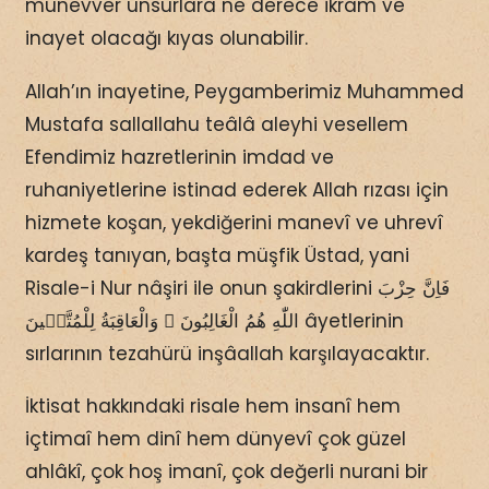
münevver unsurlara ne derece ikram ve
inayet olacağı kıyas olunabilir.
Allah’ın inayetine, Peygamberimiz Muhammed
Mustafa sallallahu teâlâ aleyhi vesellem
Efendimiz hazretlerinin imdad ve
ruhaniyetlerine istinad ederek Allah rızası için
hizmete koşan, yekdiğerini manevî ve uhrevî
kardeş tanıyan, başta müşfik Üstad, yani
Risale-i Nur nâşiri ile onun şakirdlerini فَاِنَّ حِزْبَ
اللّٰهِ هُمُ الْغَالِبُونَ ۞ وَالْعَاقِبَةُ لِلْمُتَّقٖينَ âyetlerinin
sırlarının tezahürü inşâallah karşılayacaktır.
İktisat hakkındaki risale hem insanî hem
içtimaî hem dinî hem dünyevî çok güzel
ahlâkî, çok hoş imanî, çok değerli nurani bir