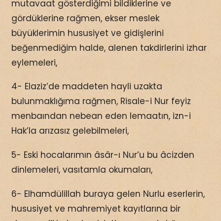
mutavaat gösterdiğimi bildiklerine ve
gördüklerine rağmen, ekser meslek
büyüklerimin hususiyet ve gidişlerini
beğenmediğim halde, alenen takdirlerini izhar
eylemeleri,
4- Elaziz’de maddeten hayli uzakta
bulunmaklığıma rağmen, Risale-i Nur feyiz
menbaından nebean eden lemaatın, izn-i
Hak’la arızasız gelebilmeleri,
5- Eski hocalarımın âsâr-ı Nur’u bu âcizden
dinlemeleri, vasıtamla okumaları,
6- Elhamdülillah buraya gelen Nurlu eserlerin,
hususiyet ve mahremiyet kayıtlarına bir