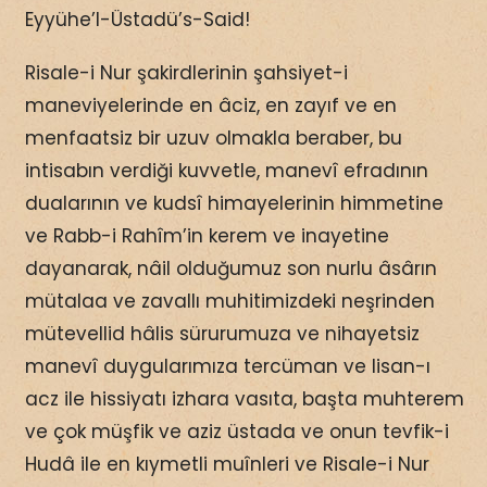
Eyyühe’l-Üstadü’s-Said!
Risale-i Nur şakirdlerinin şahsiyet-i
maneviyelerinde en âciz, en zayıf ve en
menfaatsiz bir uzuv olmakla beraber, bu
intisabın verdiği kuvvetle, manevî efradının
dualarının ve kudsî himayelerinin himmetine
ve Rabb-i Rahîm’in kerem ve inayetine
dayanarak, nâil olduğumuz son nurlu âsârın
mütalaa ve zavallı muhitimizdeki neşrinden
mütevellid hâlis sürurumuza ve nihayetsiz
manevî duygularımıza tercüman ve lisan-ı
acz ile hissiyatı izhara vasıta, başta muhterem
ve çok müşfik ve aziz üstada ve onun tevfik-i
Hudâ ile en kıymetli muînleri ve Risale-i Nur