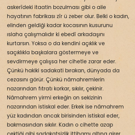
askerîdeki itaatin bozulması gibi o aile
hayatının fabrikası zîr ü zeber olur. Belki o kadın,
elinden geldiği kadar kocasının kusurunu
ıslaha çalışmalıdır ki ebedî arkadaşını
kurtarsın. Yoksa o da kendini açıklık ve
saçıklıkla başkalara göstermeye ve
sevdirmeye çalışsa her cihetle zarar eder.
Çünkü hakiki sadakati bırakan, dünyada da
cezasını görür. Çünkü nâmahremlerin
nazarından fıtratı korkar, sıkılır, çekinir.
Nâmahrem yirmi erkeğin on sekizinin
nazarından istiskal eder. Erkek ise nâmahrem
yüz kadından ancak birisinden istiskal eder,
bakmasından sıkılır. Kadın o cihette azap
çektiği gibi sadakatsizlik ittihamı altına girer,