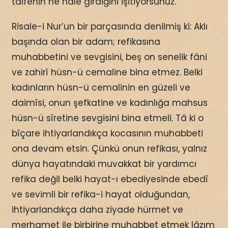
taifenin ne hale girdiğini işitiyorsunuz.
Risale-i Nur’un bir parçasında denilmiş ki: Aklı
başında olan bir adam; refikasına
muhabbetini ve sevgisini, beş on senelik fâni
ve zahirî hüsn-ü cemaline bina etmez. Belki
kadınların hüsn-ü cemalinin en güzeli ve
daimîsi, onun şefkatine ve kadınlığa mahsus
hüsn-ü sîretine sevgisini bina etmeli. Tâ ki o
bîçare ihtiyarlandıkça kocasının muhabbeti
ona devam etsin. Çünkü onun refikası, yalnız
dünya hayatındaki muvakkat bir yardımcı
refika değil belki hayat-ı ebediyesinde ebedî
ve sevimli bir refika-i hayat olduğundan,
ihtiyarlandıkça daha ziyade hürmet ve
merhamet ile birbirine muhabbet etmek lâzım