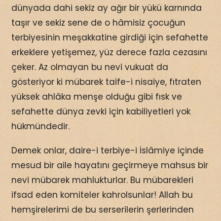
dünyada dahi sekiz ay ağır bir yükü karnında
taşır ve sekiz sene de o hâmisiz çocuğun
terbiyesinin meşakkatine girdiği için sefahette
erkeklere yetişemez, yüz derece fazla cezasını
çeker. Az olmayan bu nevi vukuat da
gösteriyor ki mübarek taife-i nisaiye, fıtraten
yüksek ahlâka menşe olduğu gibi fısk ve
sefahette dünya zevki için kabiliyetleri yok
hükmündedir.
Demek onlar, daire-i terbiye-i İslâmiye içinde
mesud bir aile hayatını geçirmeye mahsus bir
nevi mübarek mahlukturlar. Bu mübarekleri
ifsad eden komiteler kahrolsunlar! Allah bu
hemşirelerimi de bu serserilerin şerlerinden