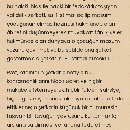
bu hakiki ihlas ile hakiki bir fedakârlık taşıyan
validelik şefkati, sû-i istimal edilip masum
çocuğunun elmas hazinesi hükmünde olan
âhiretini düşünmeyerek, muvakkat fâni şişeler
hükmünde olan dünyaya o çocuğun masum
yüzünü çevirmek ve bu şekilde ona şefkat
göstermek, o şefkati sû-i istimal etmektir.
Evet, kadınların şefkat cihetiyle bu
kahramanlıklarını hiçbir ücret ve hiçbir
mukabele istemeyerek, hiçbir faide-i şahsiye,
hiçbir gösteriş manası olmayarak ruhunu feda
ettiklerine; o şefkatin küçücük bir numunesini
taşıyan bir tavuğun yavrusunu kurtarmak için
arslana saldırması ve ruhunu feda etmesi