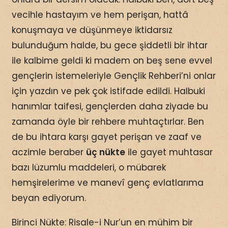
vecihle hastayım ve hem perişan, hattâ
konuşmaya ve düşünmeye iktidarsız
bulunduğum halde, bu gece şiddetli bir ihtar
ile kalbime geldi ki madem on beş sene evvel
gençlerin istemeleriyle Gençlik Rehberi’ni onlar
için yazdın ve pek çok istifade edildi. Halbuki
hanımlar taifesi, gençlerden daha ziyade bu
zamanda öyle bir rehbere muhtaçtırlar. Ben
de bu ihtara karşı gayet perişan ve zaaf ve
aczimle beraber
üç nükte
ile gayet muhtasar
bazı lüzumlu maddeleri, o mübarek
hemşirelerime ve manevî genç evlatlarıma
beyan ediyorum.
Birinci Nükte: Risale-i Nur’un en mühim bir