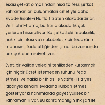
esası şefkat olmasından nisa taifesi, şefkat
kahramanları bulunmaları cihetiyle daha
ziyade Risale-i Nur’la fıtraten alâkadardırlar.
Ve lillahi’l-hamd, bu fıtrî alâkadarlık çok
yerlerde hissediliyor. Bu şefkatteki fedakârlık,
hakiki bir ihlası ve mukabelesiz bir fedakârlık
manasını ifade ettiğinden şimdi bu zamanda
pek çok ehemmiyeti var.
Evet, bir valide veledini tehlikeden kurtarmak
için hiçbir ücret istemeden ruhunu feda
etmesi ve hakiki bir ihlas ile vazife-i fıtriyesi
itibarıyla kendini evladına kurban etmesi
gösteriyor ki hanımlarda gayet yüksek bir
kahramanlık var. Bu kahramanlığın inkişafı ile