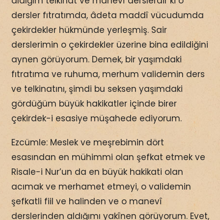
aldığım telkinat ve manevî derslerdir ki o
dersler fıtratımda, âdeta maddî vücudumda
çekirdekler hükmünde yerleşmiş. Sair
derslerimin o çekirdekler üzerine bina edildiğini
aynen görüyorum. Demek, bir yaşımdaki
fıtratıma ve ruhuma, merhum validemin ders
ve telkinatını, şimdi bu seksen yaşımdaki
gördüğüm büyük hakikatler içinde birer
çekirdek-i esasiye müşahede ediyorum.
Ezcümle: Meslek ve meşrebimin dört
esasından en mühimmi olan şefkat etmek ve
Risale-i Nur’un da en büyük hakikati olan
acımak ve merhamet etmeyi, o validemin
şefkatli fiil ve halinden ve o manevî
derslerinden aldığımı yakînen görüyorum. Evet,