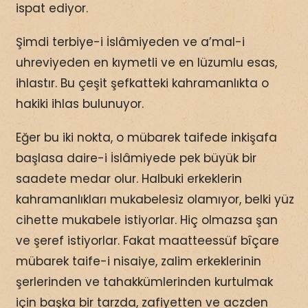
ispat ediyor.
Şimdi terbiye-i İslâmiyeden ve a’mal-i
uhreviyeden en kıymetli ve en lüzumlu esas,
ihlastır. Bu çeşit şefkatteki kahramanlıkta o
hakiki ihlas bulunuyor.
Eğer bu iki nokta, o mübarek taifede inkişafa
başlasa daire-i İslâmiyede pek büyük bir
saadete medar olur. Halbuki erkeklerin
kahramanlıkları mukabelesiz olamıyor, belki yüz
cihette mukabele istiyorlar. Hiç olmazsa şan
ve şeref istiyorlar. Fakat maatteessüf bîçare
mübarek taife-i nisaiye, zalim erkeklerinin
şerlerinden ve tahakkümlerinden kurtulmak
için başka bir tarzda, zafiyetten ve aczden