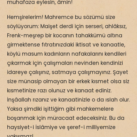
muhafaza eylesin, âmin!
Hemşirelerim! Mahremce bu sözümü size
söylüyorum: Maişet derdi için serseri, ahlâksız,
Frenk-meşrep bir kocanın tahakkümü altına
girmektense fıtratınızdaki iktisat ve kanaatle,
köylü masum kadınların nafakalarını kendileri
çıkarmak için çalışmaları nevinden kendinizi
idareye çalışınız, satmaya çalışmayınız. Şayet
size münasip olmayan bir erkek kısmet olsa siz
kısmetinize razı olunuz ve kanaat ediniz.
İnşâallah rızanız ve kanaatinizle o da ıslah olur.
Yoksa şimdiki işittiğim gibi mahkemelere
boşanmak için müracaat edeceksiniz. Bu da
haysiyet-i İslâmiye ve şeref-i milliyemize
yakışmaz!