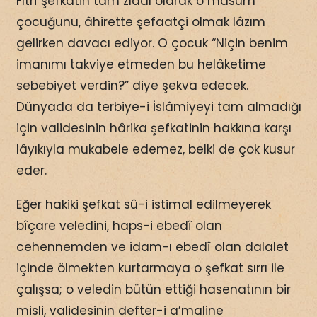
Fıtrî şefkatin tam zıddı olarak o masum
çocuğunu, âhirette şefaatçi olmak lâzım
gelirken davacı ediyor. O çocuk “Niçin benim
imanımı takviye etmeden bu helâketime
sebebiyet verdin?” diye şekva edecek.
Dünyada da terbiye-i İslâmiyeyi tam almadığı
için validesinin hârika şefkatinin hakkına karşı
lâyıkıyla mukabele edemez, belki de çok kusur
eder.
Eğer hakiki şefkat sû-i istimal edilmeyerek
bîçare veledini, haps-i ebedî olan
cehennemden ve idam-ı ebedî olan dalalet
içinde ölmekten kurtarmaya o şefkat sırrı ile
çalışsa; o veledin bütün ettiği hasenatının bir
misli, validesinin defter-i a’maline