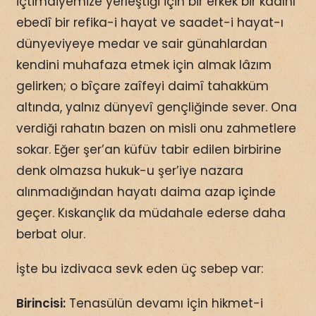
içtimaiyemize yerleştiği için bir erkek bir kadını
ebedî bir refika-i hayat ve saadet-i hayat-ı
dünyeviyeye medar ve sair günahlardan
kendini muhafaza etmek için almak lâzım
gelirken; o bîçare zaîfeyi daimî tahakküm
altında, yalnız dünyevî gençliğinde sever. Ona
verdiği rahatın bazen on misli onu zahmetlere
sokar. Eğer şer’an küfüv tabir edilen birbirine
denk olmazsa hukuk-u şer’iye nazara
alınmadığından hayatı daima azap içinde
geçer. Kıskançlık da müdahale ederse daha
berbat olur.
İşte bu izdivaca sevk eden üç sebep var:
Birincisi:
Tenasülün devamı için hikmet-i