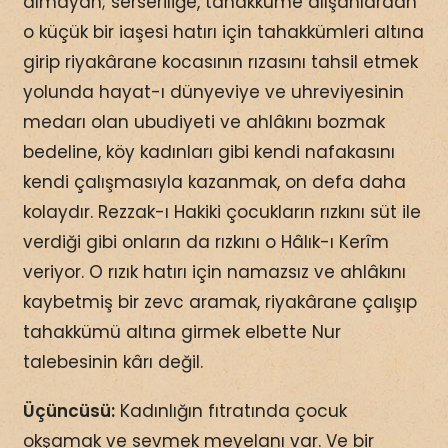
almayan; serseriliğe, tahakküme alışanlardan
o küçük bir iaşesi hatırı için tahakkümleri altına
girip riyakârane kocasının rızasını tahsil etmek
yolunda hayat-ı dünyeviye ve uhreviyesinin
medarı olan ubudiyeti ve ahlâkını bozmak
bedeline, köy kadınları gibi kendi nafakasını
kendi çalışmasıyla kazanmak, on defa daha
kolaydır. Rezzak-ı Hakiki çocukların rızkını süt ile
verdiği gibi onların da rızkını o Hâlık-ı Kerîm
veriyor. O rızık hatırı için namazsız ve ahlâkını
kaybetmiş bir zevc aramak, riyakârane çalışıp
tahakkümü altına girmek elbette Nur
talebesinin kârı değil.
Üçüncüsü:
Kadınlığın fıtratında çocuk
okşamak ve sevmek meyelanı var. Ve bir