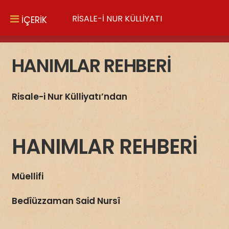
RİSALE-İ NUR KÜLLİYATI
İÇERİK
HANIMLAR REHBERİ
Risale-i Nur Külliyatı’ndan
HANIMLAR REHBERİ
Müellifi
Bedîüzzaman Said Nursî