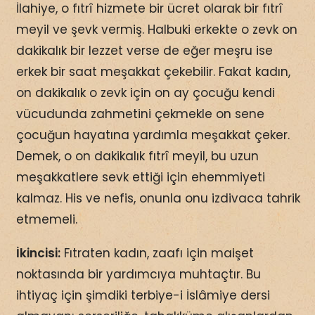
İlahiye, o fıtrî hizmete bir ücret olarak bir fıtrî
meyil ve şevk vermiş. Halbuki erkekte o zevk on
dakikalık bir lezzet verse de eğer meşru ise
erkek bir saat meşakkat çekebilir. Fakat kadın,
on dakikalık o zevk için on ay çocuğu kendi
vücudunda zahmetini çekmekle on sene
çocuğun hayatına yardımla meşakkat çeker.
Demek, o on dakikalık fıtrî meyil, bu uzun
meşakkatlere sevk ettiği için ehemmiyeti
kalmaz. His ve nefis, onunla onu izdivaca tahrik
etmemeli.
İkincisi:
Fıtraten kadın, zaafı için maişet
noktasında bir yardımcıya muhtaçtır. Bu
ihtiyaç için şimdiki terbiye-i İslâmiye dersi