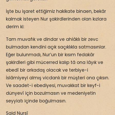
İşte bu işaret ettiğimiz hakikate binaen, bekâr
kalmak isteyen Nur şakirdlerinden olan kızlara
derim ki:
Tam muvafık ve dindar ve ahlâklı bir zevc
bulmadan kendini açık saçıklıkla satmasınlar.
Eğer bulunmadı, Nur’un bir kısım fedakâr
şakirdleri gibi mücerred kalıp tâ ona lâyık ve
ebedî bir arkadaş olacak ve terbiye-i
İslâmiyeyi almış vicdanlı bir müşteri ona çıksın.
Ve saadet-i ebediyesi, muvakkat bir keyf-i
dünyevî için bozulmasın ve medeniyetin
seyyiatı içinde boğulmasın.
Said Nursî