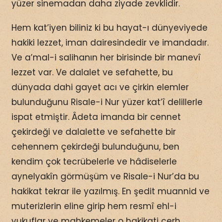
yüzer sinemadan daha ziyade zevklidir.
Hem kat’iyen biliniz ki bu hayat-ı dünyeviyede
hakiki lezzet, iman dairesindedir ve imandadır.
Ve a’mal-i salihanın her birisinde bir manevî
lezzet var. Ve dalalet ve sefahette, bu
dünyada dahi gayet acı ve çirkin elemler
bulunduğunu Risale-i Nur yüzer kat’î delillerle
ispat etmiştir. Âdeta imanda bir cennet
çekirdeği ve dalalette ve sefahette bir
cehennem çekirdeği bulunduğunu, ben
kendim çok tecrübelerle ve hâdiselerle
aynelyakîn görmüşüm ve Risale-i Nur’da bu
hakikat tekrar ile yazılmış. En şedit muannid ve
muterizlerin eline girip hem resmî ehl-i
vukuflar ve mahkemeler o hakikati cerh