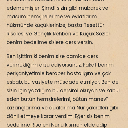
edememişler. Şimdi sizin gibi mübarek ve
masum hemşirelerime ve evlatlarım
hükmünde küçüklerinize, başta Tesettür
Risalesi ve Gençlik Rehberi ve Küçük Sözler
benim bedelime sizlere ders versin.
Ben işittim ki benim size camide ders
vermekliğimi arzu ediyorsunuz. Fakat benim
perişaniyetimle beraber hastalığım ve çok
esbab, bu vaziyete müsaade etmiyor. Ben de
sizin için yazdığım bu dersimi okuyan ve kabul
eden bütün hemşirelerimi, bütün manevî
kazançlarıma ve dualarıma Nur şakirdleri gibi
dâhil etmeye karar verdim. Eğer siz benim
bedelime Risale-i Nur’u kısmen elde edip