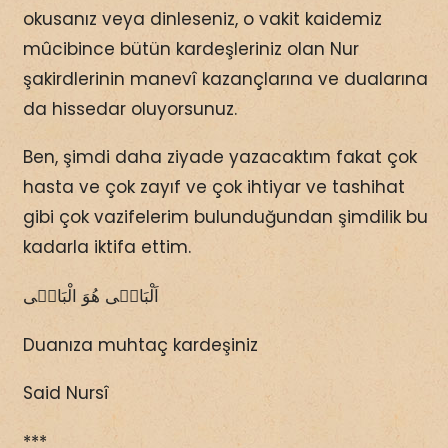
okusanız veya dinleseniz, o vakit kaidemiz
mûcibince bütün kardeşleriniz olan Nur
şakirdlerinin manevî kazançlarına ve dualarına
da hissedar oluyorsunuz.
Ben, şimdi daha ziyade yazacaktım fakat çok
hasta ve çok zayıf ve çok ihtiyar ve tashihat
gibi çok vazifelerim bulunduğundan şimdilik bu
kadarla iktifa ettim.
اَلْبَاقٖى هُوَ الْبَاقٖى
Duanıza muhtaç kardeşiniz
Said Nursî
***