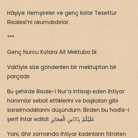
Hâşiye: Hemşireler ve genç kızlar Tesettür
Risalesi’ni okumalıdırlar.
***
Genç Nurcu Kızlara Ait Mektuba Ek
Vaktiyle size gönderilen bir mektuptan bir
parçadır.
Bu şehirde Risale-i Nur’a intisap eden ihtiyar
hanımlar sebat ettiklerini ve başkaları gibi
sarsılmadıklarını düşündüm. Birden bu hadîs-i
şerif ihtar edildi: عَلَيْكُمْ بِدٖينِ الْعَجَائِزِ
Yani, âhir zamanda ihtiyar kadınların fıtraten