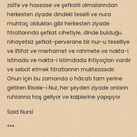
zaîfe ve hassase ve şefkatli olmalarından
herkesten ziyade dindeki teselli ve nura
muhtaç oldukları gibi herkesten ziyade
fıtratlarında şefkat cihetiyle, dinde bulduğu
nihayetsiz şefkat-perverane bir nur-u teselliye
ve iltifat ve merhamet ve rahmete ve nokta-i
istinada ve nokta-i istimdada ihtiyaçları vardır
ve sebat etmek fıtratlarının muktezasıdır.
Onun için bu zamanda o hâcatı tam yerine
getiren Risale-i Nur, her şeyden ziyade onların
ruhlarına hoş geliyor ve kalplerine yapışıyor.
Said Nursî
***