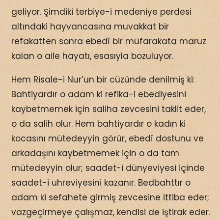
geliyor. Şimdiki terbiye-i medeniye perdesi
altındaki hayvancasına muvakkat bir
refakatten sonra ebedî bir müfarakata maruz
kalan o aile hayatı, esasıyla bozuluyor.
Hem Risale-i Nur’un bir cüzünde denilmiş ki:
Bahtiyardır o adam ki refika-i ebediyesini
kaybetmemek için saliha zevcesini taklit eder,
o da salih olur. Hem bahtiyardır o kadın ki
kocasını mütedeyyin görür, ebedî dostunu ve
arkadaşını kaybetmemek için o da tam
mütedeyyin olur; saadet-i dünyeviyesi içinde
saadet-i uhreviyesini kazanır. Bedbahttır o
adam ki sefahete girmiş zevcesine ittiba eder;
vazgeçirmeye çalışmaz, kendisi de iştirak eder.