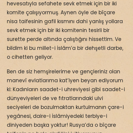
hevesatıyla sefahete sevk etmek için bir iki
komite çalışıyormuş. Aynen öyle de bîçare
nisa taifesinin gafil kısmını dahi yanlış yollara
sevk etmek için bir iki komitenin tesirli bir
surette perde altında çalıştığını hissettim. Ve
bildim ki bu millet-i İslâm’a bir dehşetli darbe,
o cihetten geliyor.
Ben de siz hemşirelerime ve gençleriniz olan
manevî evlatlarıma kat’iyen beyan ediyorum
ki: Kadınların saadet-i uhreviyesi gibi saadet-i
dünyeviyeleri de ve fıtratlarındaki ulvi
seciyeleri de bozulmaktan kurtulmanın çare-i
yegânesi, daire-i İslâmiyedeki terbiye-i
diniyeden başka yoktur! Rusya’da o bîçare