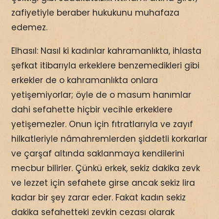
zafiyetiyle beraber hukukunu muhafaza
edemez.
Elhasıl: Nasıl ki kadınlar kahramanlıkta, ihlasta
şefkat itibarıyla erkeklere benzemedikleri gibi
erkekler de o kahramanlıkta onlara
yetişemiyorlar; öyle de o masum hanımlar
dahi sefahette hiçbir vecihle erkeklere
yetişemezler. Onun için fıtratlarıyla ve zayıf
hilkatleriyle nâmahremlerden şiddetli korkarlar
ve çarşaf altında saklanmaya kendilerini
mecbur bilirler. Çünkü erkek, sekiz dakika zevk
ve lezzet için sefahete girse ancak sekiz lira
kadar bir şey zarar eder. Fakat kadın sekiz
dakika sefahetteki zevkin cezası olarak