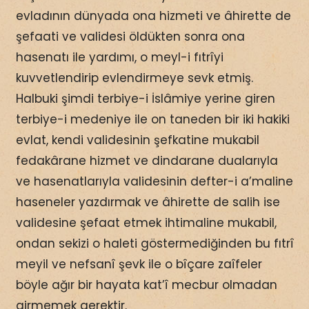
evladının dünyada ona hizmeti ve âhirette de
şefaati ve validesi öldükten sonra ona
hasenatı ile yardımı, o meyl-i fıtrîyi
kuvvetlendirip evlendirmeye sevk etmiş.
Halbuki şimdi terbiye-i İslâmiye yerine giren
terbiye-i medeniye ile on taneden bir iki hakiki
evlat, kendi validesinin şefkatine mukabil
fedakârane hizmet ve dindarane dualarıyla
ve hasenatlarıyla validesinin defter-i a’maline
haseneler yazdırmak ve âhirette de salih ise
validesine şefaat etmek ihtimaline mukabil,
ondan sekizi o haleti göstermediğinden bu fıtrî
meyil ve nefsanî şevk ile o bîçare zaîfeler
böyle ağır bir hayata kat’î mecbur olmadan
girmemek gerektir.