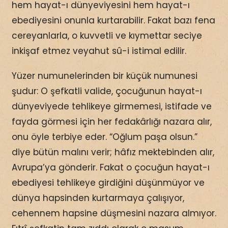
hem hayat-ı dünyeviyesini hem hayat-ı
ebediyesini onunla kurtarabilir. Fakat bazı fena
cereyanlarla, o kuvvetli ve kıymettar seciye
inkişaf etmez veyahut sû-i istimal edilir.
Yüzer numunelerinden bir küçük numunesi
şudur: O şefkatli valide, çocuğunun hayat-ı
dünyeviyede tehlikeye girmemesi, istifade ve
fayda görmesi için her fedakârlığı nazara alır,
onu öyle terbiye eder. “Oğlum paşa olsun.”
diye bütün malını verir; hâfız mektebinden alır,
Avrupa’ya gönderir. Fakat o çocuğun hayat-ı
ebediyesi tehlikeye girdiğini düşünmüyor ve
dünya hapsinden kurtarmaya çalışıyor,
cehennem hapsine düşmesini nazara almıyor.