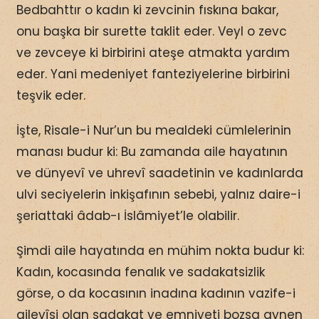
Bedbahttır o kadın ki zevcinin fıskına bakar,
onu başka bir surette taklit eder. Veyl o zevc
ve zevceye ki birbirini ateşe atmakta yardım
eder. Yani medeniyet fanteziyelerine birbirini
teşvik eder.
İşte, Risale-i Nur’un bu mealdeki cümlelerinin
manası budur ki: Bu zamanda aile hayatının
ve dünyevî ve uhrevî saadetinin ve kadınlarda
ulvi seciyelerin inkişafının sebebi, yalnız daire-i
şeriattaki âdab-ı İslâmiyet’le olabilir.
Şimdi aile hayatında en mühim nokta budur ki:
Kadın, kocasında fenalık ve sadakatsizlik
görse, o da kocasının inadına kadının vazife-i
ailevîsi olan sadakat ve emniyeti bozsa aynen