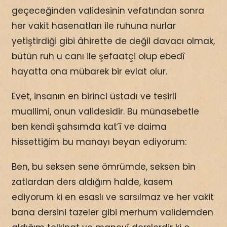
geçeceğinden validesinin vefatından sonra
her vakit hasenatları ile ruhuna nurlar
yetiştirdiği gibi âhirette de değil davacı olmak,
bütün ruh u canı ile şefaatçi olup ebedî
hayatta ona mübarek bir evlat olur.
Evet, insanın en birinci üstadı ve tesirli
muallimi, onun validesidir. Bu münasebetle
ben kendi şahsımda kat’î ve daima
hissettiğim bu manayı beyan ediyorum:
Ben, bu seksen sene ömrümde, seksen bin
zatlardan ders aldığım halde, kasem
ediyorum ki en esaslı ve sarsılmaz ve her vakit
bana dersini tazeler gibi merhum validemden