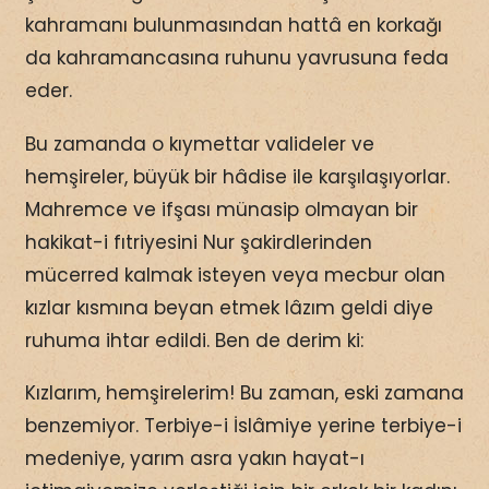
kahramanı bulunmasından hattâ en korkağı
da kahramancasına ruhunu yavrusuna feda
eder.
Bu zamanda o kıymettar valideler ve
hemşireler, büyük bir hâdise ile karşılaşıyorlar.
Mahremce ve ifşası münasip olmayan bir
hakikat-i fıtriyesini Nur şakirdlerinden
mücerred kalmak isteyen veya mecbur olan
kızlar kısmına beyan etmek lâzım geldi diye
ruhuma ihtar edildi. Ben de derim ki:
Kızlarım, hemşirelerim! Bu zaman, eski zamana
benzemiyor. Terbiye-i İslâmiye yerine terbiye-i
medeniye, yarım asra yakın hayat-ı