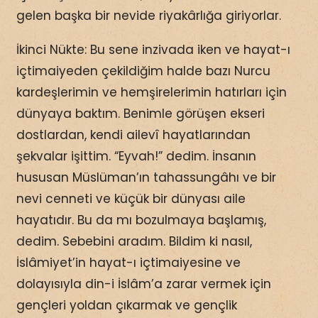
gelen başka bir nevide riyakârlığa giriyorlar.
İkinci Nükte: Bu sene inzivada iken ve hayat-ı
içtimaiyeden çekildiğim halde bazı Nurcu
kardeşlerimin ve hemşirelerimin hatırları için
dünyaya baktım. Benimle görüşen ekseri
dostlardan, kendi ailevî hayatlarından
şekvalar işittim. “Eyvah!” dedim. İnsanın
hususan Müslüman’ın tahassungâhı ve bir
nevi cenneti ve küçük bir dünyası aile
hayatıdır. Bu da mı bozulmaya başlamış,
dedim. Sebebini aradım. Bildim ki nasıl,
İslâmiyet’in hayat-ı içtimaiyesine ve
dolayısıyla din-i İslâm’a zarar vermek için
gençleri yoldan çıkarmak ve gençlik