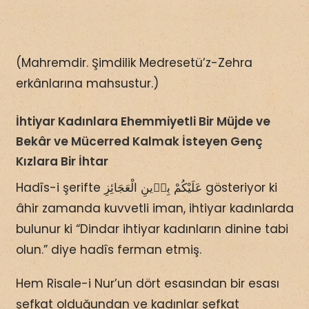
(Mahremdir. Şimdilik Medresetü’z-Zehra
erkânlarına mahsustur.)
İhtiyar Kadınlara Ehemmiyetli Bir Müjde ve
Bekâr ve Mücerred Kalmak İsteyen Genç
Kızlara Bir İhtar
Hadîs-i şerifte عَلَيْكُمْ بِدٖينِ الْعَجَائِزِ gösteriyor ki
âhir zamanda kuvvetli iman, ihtiyar kadınlarda
bulunur ki “Dindar ihtiyar kadınların dinine tabi
olun.” diye hadîs ferman etmiş.
Hem Risale-i Nur’un dört esasından bir esası
şefkat olduğundan ve kadınlar şefkat