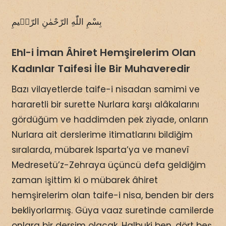
بِسْمِ اللّٰهِ الرّحْمٰنِ الرّحٖيمِ
Ehl-i İman Âhiret Hemşirelerim Olan
Kadınlar Taifesi İle Bir Muhaveredir
Bazı vilayetlerde taife-i nisadan samimi ve
hararetli bir surette Nurlara karşı alâkalarını
gördüğüm ve haddimden pek ziyade, onların
Nurlara ait derslerime itimatlarını bildiğim
sıralarda, mübarek Isparta’ya ve manevî
Medresetü’z-Zehraya üçüncü defa geldiğim
zaman işittim ki o mübarek âhiret
hemşirelerim olan taife-i nisa, benden bir ders
bekliyorlarmış. Güya vaaz suretinde camilerde
onlara bir dersim olacak. Halbuki ben, dört beş