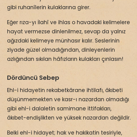
gibi ruhanîlerin kulaklarına girer.
Eğer rıza-yı İlahî ve ihlas o havadaki kelimelere
hayat vermezse dinlenilmez, sevap da yalnız
ağızdaki kelimeye münhasır kalır. Seslerinin
ziyade güzel olmadığından, dinleyenlerin
azlığından sıkılan hâfızların kulakları çınlasın!
Dördüncü Sebep
Ehl-i hidayetin rekabetkârane ihtilafı, âkıbeti
düşünmemekten ve kasr-ı nazardan olmadığı
gibi ehl-i dalaletin samimane ittifakları,
âkıbet-endişlikten ve yüksek nazardan değildir.
Belki ehl-i hidayet; hak ve hakikatin tesiriyle,