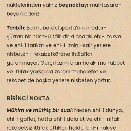
nüktelerinden yalnız
beş nokta
yı muhtasaran
beyan ederiz.
Tenbih:
Bu mübarek Isparta’nın medar-ı
şükran bir hüsn-ü tâli’idir ki ondaki ehl-i takva
ve ehl-i tarîkat ve ehl-i ilmin –sair yerlere
nisbeten– rekabetkârane ihtilafları
görünmüyor. Gerçi lâzım olan hakiki muhabbet
ve ittifak yoksa da zararlı muhalefet ve
rekabet de başka yerlere nisbeten yoktur.
BİRİNCİ NOKTA
Mühim ve müthiş bir sual:
Neden ehl-i dünya,
ehl-i gaflet, hattâ ehl-i dalalet ve ehl-i nifak
rekabetsiz ittifak ettikleri halde; ehl-i hak ve