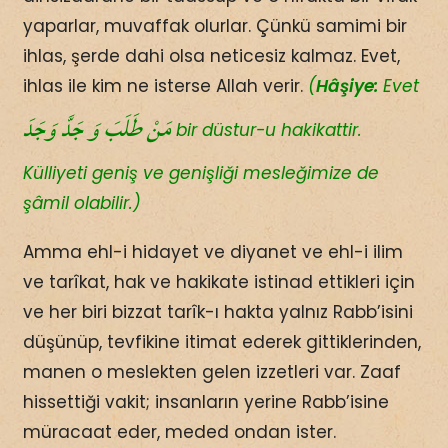
yaparlar, muvaffak olurlar. Çünkü samimi bir
ihlas, şerde dahi olsa neticesiz kalmaz. Evet,
ihlas ile kim ne isterse Allah verir.
(
Hâşiye:
Evet
مَنْ طَلَبَ وَ جَدَّ وَجَدَ
bir düstur-u hakikattir.
Külliyeti geniş ve genişliği mesleğimize de
şâmil olabilir.)
Amma ehl-i hidayet ve diyanet ve ehl-i ilim
ve tarîkat, hak ve hakikate istinad ettikleri için
ve her biri bizzat tarîk-ı hakta yalnız Rabb’isini
düşünüp, tevfikine itimat ederek gittiklerinden,
manen o meslekten gelen izzetleri var. Zaaf
hissettiği vakit; insanların yerine Rabb’isine
müracaat eder, meded ondan ister.