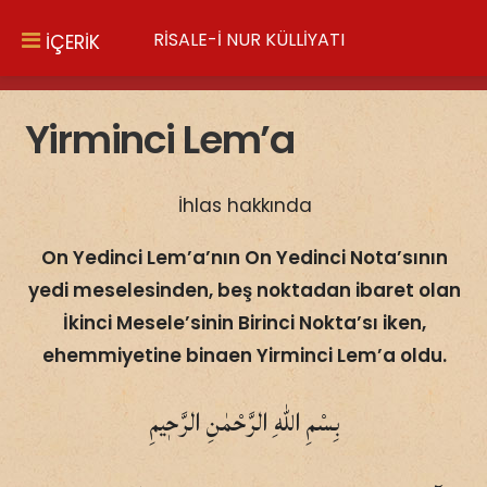
RİSALE-İ NUR KÜLLİYATI
İÇERİK
Yirminci Lem’a
İhlas hakkında
On Yedinci Lem’a’nın On Yedinci Nota’sının
yedi meselesinden, beş noktadan ibaret olan
İkinci Mesele’sinin Birinci Nokta’sı iken,
ehemmiyetine binaen Yirminci Lem’a oldu.
بِسْمِ اللّٰهِ الرَّحْمٰنِ الرَّحٖيمِ