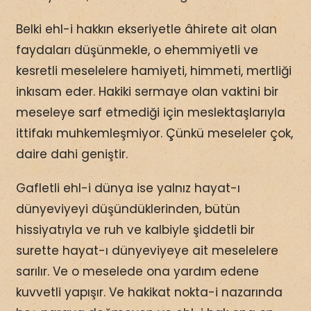
Belki ehl-i hakkın ekseriyetle âhirete ait olan
faydaları düşünmekle, o ehemmiyetli ve
kesretli meselelere hamiyeti, himmeti, mertliği
inkısam eder. Hakiki sermaye olan vaktini bir
meseleye sarf etmediği için meslektaşlarıyla
ittifakı muhkemleşmiyor. Çünkü meseleler çok,
daire dahi geniştir.
Gafletli ehl-i dünya ise yalnız hayat-ı
dünyeviyeyi düşündüklerinden, bütün
hissiyatıyla ve ruh ve kalbiyle şiddetli bir
surette hayat-ı dünyeviyeye ait meselelere
sarılır. Ve o meselede ona yardım edene
kuvvetli yapışır. Ve hakikat nokta-i nazarında