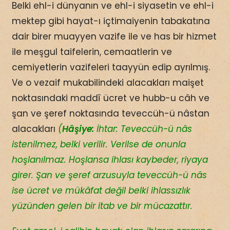
Belki ehl-i dünyanın ve ehl-i siyasetin ve ehl-i
mektep gibi hayat-ı içtimaiyenin tabakatına
dair birer muayyen vazife ile ve has bir hizmet
ile meşgul taifelerin, cemaatlerin ve
cemiyetlerin vazifeleri taayyün edip ayrılmış.
Ve o vezaif mukabilindeki alacakları maişet
noktasındaki maddî ücret ve hubb-u câh ve
şan ve şeref noktasında teveccüh-ü nâstan
alacakları
(
Hâşiye:
İhtar: Teveccüh-ü nâs
istenilmez, belki verilir. Verilse de onunla
hoşlanılmaz. Hoşlansa ihlası kaybeder, riyaya
girer. Şan ve şeref arzusuyla teveccüh-ü nâs
ise ücret ve mükâfat değil belki ihlassızlık
yüzünden gelen bir itab ve bir mücazattır.