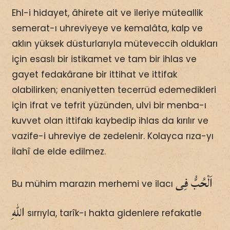
Ehl-i hidayet, âhirete ait ve ileriye müteallik
semerat-ı uhreviyeye ve kemalâta, kalp ve
aklın yüksek düsturlarıyla müteveccih oldukları
için esaslı bir istikamet ve tam bir ihlas ve
gayet fedakârane bir ittihat ve ittifak
olabilirken; enaniyetten tecerrüd edemedikleri
için ifrat ve tefrit yüzünden, ulvi bir menba-ı
kuvvet olan ittifakı kaybedip ihlas da kırılır ve
vazife-i uhreviye de zedelenir. Kolayca rıza-yı
İlahî de elde edilmez.
اَلْحُبُّ فِى
Bu mühim marazın merhemi ve ilacı
اللّٰهِ
sırrıyla, tarîk-ı hakta gidenlere refakatle