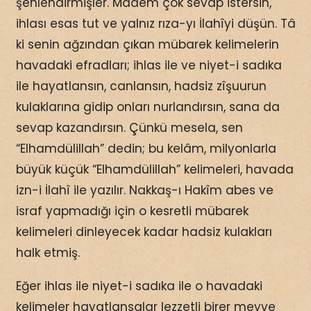
şenlendirmişler. Madem çok sevap istersin,
ihlası esas tut ve yalnız rıza-yı İlahîyi düşün. Tâ
ki senin ağzından çıkan mübarek kelimelerin
havadaki efradları; ihlas ile ve niyet-i sadıka
ile hayatlansın, canlansın, hadsiz zîşuurun
kulaklarına gidip onları nurlandırsın, sana da
sevap kazandırsın. Çünkü mesela, sen
“Elhamdülillah” dedin; bu kelâm, milyonlarla
büyük küçük “Elhamdülillah” kelimeleri, havada
izn-i İlahî ile yazılır. Nakkaş-ı Hakîm abes ve
israf yapmadığı için o kesretli mübarek
kelimeleri dinleyecek kadar hadsiz kulakları
halk etmiş.
Eğer ihlas ile niyet-i sadıka ile o havadaki
kelimeler hayatlansalar lezzetli birer meyve