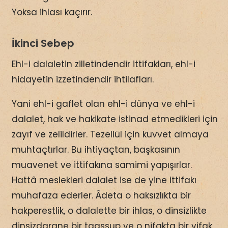
Yoksa ihlası kaçırır.
İkinci Sebep
Ehl-i dalaletin zilletindendir ittifakları, ehl-i
hidayetin izzetindendir ihtilafları.
Yani ehl-i gaflet olan ehl-i dünya ve ehl-i
dalalet, hak ve hakikate istinad etmedikleri için
zayıf ve zelildirler. Tezellül için kuvvet almaya
muhtaçtırlar. Bu ihtiyaçtan, başkasının
muavenet ve ittifakına samimi yapışırlar.
Hattâ meslekleri dalalet ise de yine ittifakı
muhafaza ederler. Âdeta o haksızlıkta bir
hakperestlik, o dalalette bir ihlas, o dinsizlikte
dinsizdarane bir taassup ve o nifakta bir vifak