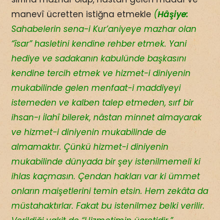
manevî ücretten istiğna etmekle
(
Hâşiye:
Sahabelerin sena-i Kur’aniyeye mazhar olan
“îsar” hasletini kendine rehber etmek. Yani
hediye ve sadakanın kabulünde başkasını
kendine tercih etmek ve hizmet-i diniyenin
mukabilinde gelen menfaat-i maddiyeyi
istemeden ve kalben talep etmeden, sırf bir
ihsan-ı İlahî bilerek, nâstan minnet almayarak
ve hizmet-i diniyenin mukabilinde de
almamaktır.
Çünkü hizmet-i diniyenin
mukabilinde dünyada bir şey istenilmemeli ki
ihlas kaçmasın. Çendan hakları var ki ümmet
onların maişetlerini temin etsin. Hem zekâta da
müstahaktırlar. Fakat bu istenilmez belki verilir.