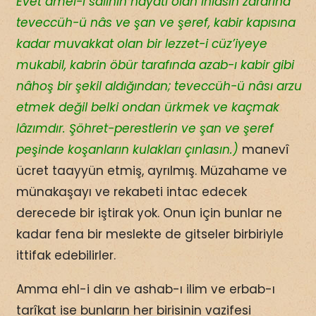
Evet amel-i salihin hayatı olan ihlasın zararına
teveccüh-ü nâs ve şan ve şeref, kabir kapısına
kadar muvakkat olan bir lezzet-i cüz’iyeye
mukabil, kabrin öbür tarafında azab-ı kabir gibi
nâhoş bir şekil aldığından; teveccüh-ü nâsı arzu
etmek değil belki ondan ürkmek ve kaçmak
lâzımdır. Şöhret-perestlerin ve şan ve şeref
peşinde koşanların kulakları çınlasın.)
manevî
ücret taayyün etmiş, ayrılmış. Müzahame ve
münakaşayı ve rekabeti intac edecek
derecede bir iştirak yok. Onun için bunlar ne
kadar fena bir meslekte de gitseler birbiriyle
ittifak edebilirler.
Amma ehl-i din ve ashab-ı ilim ve erbab-ı
tarîkat ise bunların her birisinin vazifesi