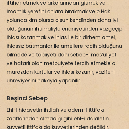
iftihar etmek ve arkalarından gitmek ve
imamlık şerefini onlara bırakmak ve o Hak
yolunda kim olursa olsun kendinden daha iyi
olduğunun ihtimaliyle enaniyetinden vazgeçip
ihlası kazanmak ve ihlas ile bir dirhem amel,
ihlassız batmanlar ile amellere racih olduğunu
bilmekle ve tabiiyeti dahi sebeb-i mes’uliyet
ve hatarlı olan metbuiyete tercih etmekle o
marazdan kurtulur ve ihlası kazanır, vazife-i
uhreviyesini hakkıyla yapabilir.
Beşinci Sebep
Ehl-i hidayetin ihtilafı ve adem-i ittifakı
zaaflarından olmadığı gibi ehl-i dalaletin
kuvvetli ittifakı da kuvvetlerinden değildir.