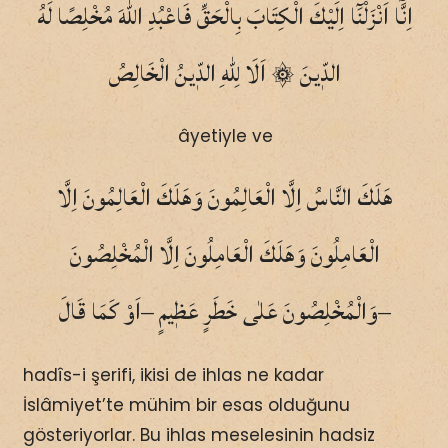
اِنَّٓا اَنْزَلْنَٓا اِلَيْكَ الْكِتَابَ بِالْحَقِّ فَاعْبُدِ اللّٰهَ مُخْلِصًا لَهُ
الدّٖينَ ۞ اَلَا لِلّٰهِ الدّٖينُ الْخَالِصُ
âyetiyle ve
هَلَكَ النَّاسُ اِلَّا الْعَالِمُونَ وَهَلَكَ الْعَالِمُونَ اِلَّا
الْعَامِلُونَ وَهَلَكَ الْعَامِلُونَ اِلَّا الْمُخْلِصُونَ
وَالْمُخْلِصُونَ عَلٰى خَطَرٍ عَظٖيمٍ –اَوْ كَمَا قَالَ–
hadîs-i şerifi, ikisi de ihlas ne kadar
İslâmiyet’te mühim bir esas olduğunu
gösteriyorlar. Bu ihlas meselesinin hadsiz