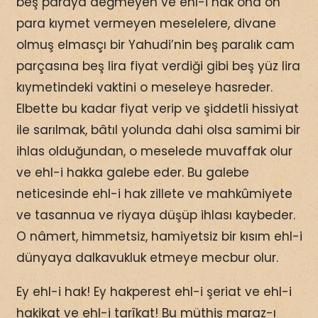
beş paraya değmeyen ve ehl-i hak ona on
para kıymet vermeyen meselelere, divane
olmuş elmasçı bir Yahudi’nin beş paralık cam
parçasına beş lira fiyat verdiği gibi beş yüz lira
kıymetindeki vaktini o meseleye hasreder.
Elbette bu kadar fiyat verip ve şiddetli hissiyat
ile sarılmak, bâtıl yolunda dahi olsa samimi bir
ihlas olduğundan, o meselede muvaffak olur
ve ehl-i hakka galebe eder. Bu galebe
neticesinde ehl-i hak zillete ve mahkûmiyete
ve tasannua ve riyaya düşüp ihlası kaybeder.
O nâmert, himmetsiz, hamiyetsiz bir kısım ehl-i
dünyaya dalkavukluk etmeye mecbur olur.
Ey ehl-i hak! Ey hakperest ehl-i şeriat ve ehl-i
hakikat ve ehl-i tarîkat! Bu müthiş maraz-ı