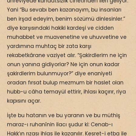
uhreviyede kanaatsizlik cihetinden ileri geliyor.
Yani “Bu sevabı ben kazanayım, bu insanları
ben irşad edeyim, benim sözümü dinlesinler.”
diye karşısındaki hakiki kardeşi ve cidden
muhabbet ve muavenetine ve uhuvvetine ve
yardımına muhtaç bir zata karşı
rekabetkârane vaziyet alır. “Şakirdlerim ne için
onun yanına gidiyorlar? Ne için onun kadar
şakirdlerim bulunmuyor?” diye enaniyeti
oradan fırsat bulup mezmum bir haslet olan
hubb-u câha temayül ettirir, ihlası kaçırır, riya
kapısını açar.
İşte bu hatanın ve bu yaranın ve bu müthiş
maraz-ı ruhanînin ilacı şudur ki: Cenab-ı
Hakk’ın rızası ihlas ile kazanılır. Kesret-i etba ile