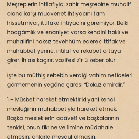
Meşreplerin ihtilafıyla, zahir meşrebine muhalif
olana karşı muavenet ihtiyacını tam
hissetmiyor, ittifaka ihtiyacını göremiyor. Belki
hodgâmlık ve enaniyet varsa kendini haklı ve
muhalifini haksız tevehhüm ederek ittifak ve
muhabbet yerine, ihtilaf ve rekabet ortaya
girer. İhlası kaçırır, vazifesi zîr ü zeber olur.
İşte bu müthiş sebebin verdiği vahim neticeleri
görmemenin yegâne çaresi “Dokuz emirdir.”
1 – Müsbet hareket etmektir ki yani kendi
mesleğinin muhabbetiyle hareket etmek.
Başka mesleklerin adâveti ve başkalarının
tenkisi, onun fikrine ve ilmine müdahale
etmesin; onlarla meşgul olmasın.