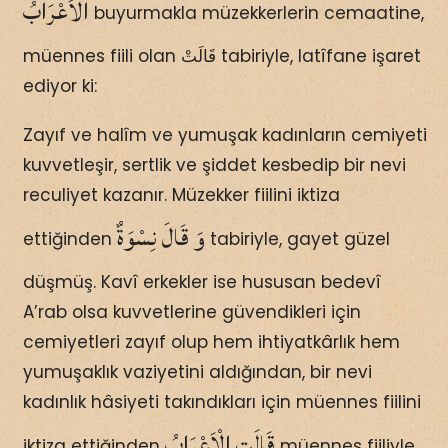
الْاَعْرَابُ
buyurmakla müzekkerlerin cemaatine,
müennes fiili olan قَالَتْ tabiriyle, latîfane işaret
ediyor ki:
Zayıf ve halîm ve yumuşak kadınların cemiyeti
kuvvetleşir, sertlik ve şiddet kesbedip bir nevi
reculiyet kazanır. Müzekker fiilini iktiza
وَ قَالَ نِسْوَةٌ
ettiğinden
tabiriyle, gayet güzel
düşmüş. Kavî erkekler ise hususan bedevî
A’rab olsa kuvvetlerine güvendikleri için
cemiyetleri zayıf olup hem ihtiyatkârlık hem
yumuşaklık vaziyetini aldığından, bir nevi
kadınlık hâsiyeti takındıkları için müennes fiilini
قَالَتِ الْاَعْرَابُ
iktiza ettiğinden
müennes fiiliyle