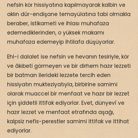
nefsin kör hissiyatına kapılmayarak kalbin ve
aklın dûr-endişane temayülatına tabi olmakla
beraber, istikameti ve ihlası muhafaza
edemediklerinden, o yüksek makamı
muhafaza edemeyip ihtilafa düşüyorlar.
Ehl-i dalalet ise nefsin ve hevanın tesiriyle, kör
ve âkıbeti görmeyen ve bir dirhem hazır lezzeti
bir batman ilerideki lezzete tercih eden
hissiyatın mukteziyatıyla, birbirine samimi
olarak muaccel bir menfaat ve hazır bir lezzet
için şiddetli ittifak ediyorlar. Evet, dünyevî ve
hazır lezzet ve menfaat etrafında aşağı,
kalpsiz nefis-perestler samimi ittifak ve ittihat
ediyorlar.