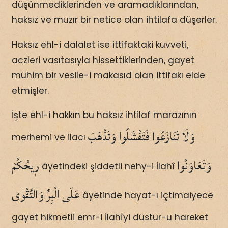
düşünmediklerinden ve aramadıklarından,
haksız ve muzır bir netice olan ihtilafa düşerler.
Haksız ehl-i dalalet ise ittifaktaki kuvveti,
aczleri vasıtasıyla hissettiklerinden, gayet
mühim bir vesile-i makasıd olan ittifakı elde
etmişler.
İşte ehl-i hakkın bu haksız ihtilaf marazının
وَلَا تَنَازَعُوا فَتَفْشَلُوا وَتَذْهَبَ
merhemi ve ilacı
وَتَعَاوَنُوا
رٖيحُكُمْ
âyetindeki şiddetli nehy-i İlahî
عَلَى الْبِرِّ وَالتَّقْوٰى
âyetinde hayat-ı içtimaiyece
gayet hikmetli emr-i İlahîyi düstur-u hareket