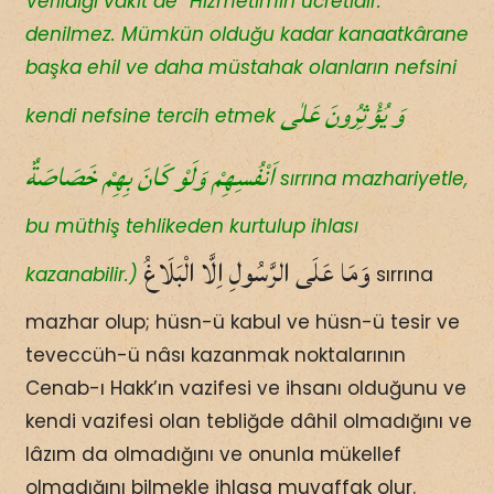
Verildiği vakit de “Hizmetimin ücretidir.”
denilmez. Mümkün olduğu kadar kanaatkârane
başka ehil ve daha müstahak olanların nefsini
وَ يُؤْثِرُونَ عَلٰى
kendi nefsine tercih etmek
اَنْفُسِهِمْ وَلَوْ كَانَ بِهِمْ خَصَاصَةٌ
sırrına mazhariyetle,
bu müthiş tehlikeden kurtulup ihlası
وَمَا عَلَى الرَّسُولِ اِلَّا الْبَلَاغُ
kazanabilir.)
sırrına
mazhar olup; hüsn-ü kabul ve hüsn-ü tesir ve
teveccüh-ü nâsı kazanmak noktalarının
Cenab-ı Hakk’ın vazifesi ve ihsanı olduğunu ve
kendi vazifesi olan tebliğde dâhil olmadığını ve
lâzım da olmadığını ve onunla mükellef
olmadığını bilmekle ihlasa muvaffak olur.