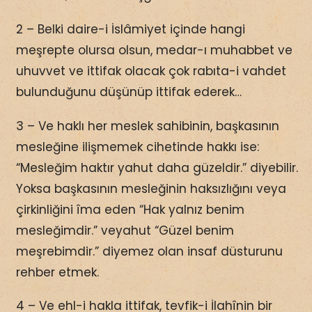
2 – Belki daire-i İslâmiyet içinde hangi
meşrepte olursa olsun, medar-ı muhabbet ve
uhuvvet ve ittifak olacak çok rabıta-i vahdet
bulunduğunu düşünüp ittifak ederek…
3 – Ve haklı her meslek sahibinin, başkasının
mesleğine ilişmemek cihetinde hakkı ise:
“Mesleğim haktır yahut daha güzeldir.” diyebilir.
Yoksa başkasının mesleğinin haksızlığını veya
çirkinliğini îma eden “Hak yalnız benim
mesleğimdir.” veyahut “Güzel benim
meşrebimdir.” diyemez olan insaf düsturunu
rehber etmek.
4 – Ve ehl-i hakla ittifak, tevfik-i İlahînin bir