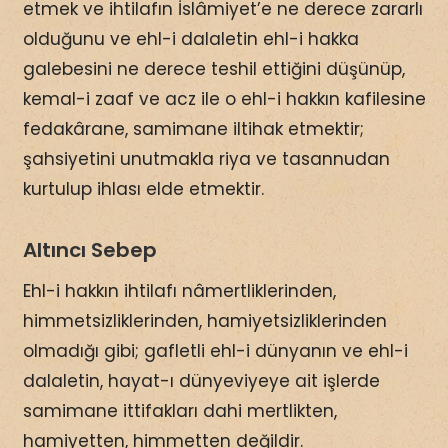
etmek ve ihtilafın İslâmiyet’e ne derece zararlı
olduğunu ve ehl-i dalaletin ehl-i hakka
galebesini ne derece teshil ettiğini düşünüp,
kemal-i zaaf ve acz ile o ehl-i hakkın kafilesine
fedakârane, samimane iltihak etmektir;
şahsiyetini unutmakla riya ve tasannudan
kurtulup ihlası elde etmektir.
Altıncı Sebep
Ehl-i hakkın ihtilafı nâmertliklerinden,
himmetsizliklerinden, hamiyetsizliklerinden
olmadığı gibi; gafletli ehl-i dünyanın ve ehl-i
dalaletin, hayat-ı dünyeviyeye ait işlerde
samimane ittifakları dahi mertlikten,
hamiyetten, himmetten değildir.