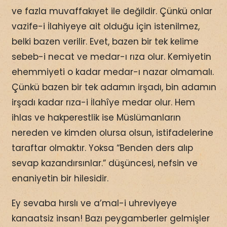
ve fazla muvaffakıyet ile değildir. Çünkü onlar
vazife-i İlahiyeye ait olduğu için istenilmez,
belki bazen verilir. Evet, bazen bir tek kelime
sebeb-i necat ve medar-ı rıza olur. Kemiyetin
ehemmiyeti o kadar medar-ı nazar olmamalı.
Çünkü bazen bir tek adamın irşadı, bin adamın
irşadı kadar rıza-i İlahîye medar olur. Hem
ihlas ve hakperestlik ise Müslümanların
nereden ve kimden olursa olsun, istifadelerine
taraftar olmaktır. Yoksa “Benden ders alıp
sevap kazandırsınlar.” düşüncesi, nefsin ve
enaniyetin bir hilesidir.
Ey sevaba hırslı ve a’mal-i uhreviyeye
kanaatsiz insan! Bazı peygamberler gelmişler