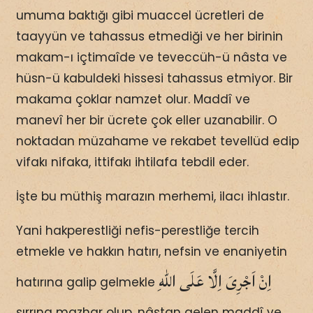
umuma baktığı gibi muaccel ücretleri de
taayyün ve tahassus etmediği ve her birinin
makam-ı içtimaîde ve teveccüh-ü nâsta ve
hüsn-ü kabuldeki hissesi tahassus etmiyor. Bir
makama çoklar namzet olur. Maddî ve
manevî her bir ücrete çok eller uzanabilir. O
noktadan müzahame ve rekabet tevellüd edip
vifakı nifaka, ittifakı ihtilafa tebdil eder.
İşte bu müthiş marazın merhemi, ilacı ihlastır.
Yani hakperestliği nefis-perestliğe tercih
etmekle ve hakkın hatırı, nefsin ve enaniyetin
اِنْ اَجْرِىَ اِلَّا عَلَى اللّٰهِ
hatırına galip gelmekle
sırrına mazhar olup, nâstan gelen maddî ve