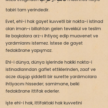
tabiri tam yerindedir.
Evet, ehl-i hak gayet kuvvetli bir nokta-i istinad
olan iman-ı billahtan gelen tevekkül ve teslim
ile başkalara arz-ı ihtiyaç edip muavenet ve
yardımlarını istemez. İstese de gayet
fedakârane yapışmaz.
Ehl-i dünya, dünya işlerinde hakiki nokta-i
istinadlarından gaflet ettiklerinden, zaaf ve
acze düşüp şiddetli bir surette yardımcılara
ihtiyacını hisseder; samimane, belki
fedakârane ittifak ederler.
İşte ehl-i hak, ittifaktaki hak kuvvetini