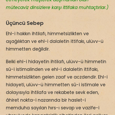
mütecaviz dinsizlere karşı ittifaka muhtaçtırlar.)
Üçüncü Sebep
Ehl-i hakkın ihtilafı, himmetsizlikten ve
aşağılıktan ve ehl-i dalaletin ittifakı, ulüvv-ü
himmetten değildir.
Belki ehl-i hidayetin ihtilafı, ulüvv-ü himmetin
sû-i istimalinden ve ehl-i dalaletin ittifakı,
himmetsizlikten gelen zaaf ve aczdendir. Ehl-i
hidayeti, ulüvv-ü himmetten sû-i istimale ve
dolayısıyla ihtilafa ve rekabete sevk eden,
âhiret nokta-i nazarında bir haslet-i
memduha sayılan hırs-ı sevap ve vazife-i