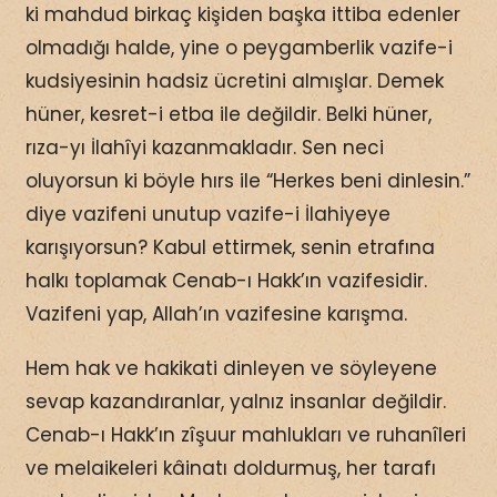
ki mahdud birkaç kişiden başka ittiba edenler
olmadığı halde, yine o peygamberlik vazife-i
kudsiyesinin hadsiz ücretini almışlar. Demek
hüner, kesret-i etba ile değildir. Belki hüner,
rıza-yı İlahîyi kazanmakladır. Sen neci
oluyorsun ki böyle hırs ile “Herkes beni dinlesin.”
diye vazifeni unutup vazife-i İlahiyeye
karışıyorsun? Kabul ettirmek, senin etrafına
halkı toplamak Cenab-ı Hakk’ın vazifesidir.
Vazifeni yap, Allah’ın vazifesine karışma.
Hem hak ve hakikati dinleyen ve söyleyene
sevap kazandıranlar, yalnız insanlar değildir.
Cenab-ı Hakk’ın zîşuur mahlukları ve ruhanîleri
ve melaikeleri kâinatı doldurmuş, her tarafı