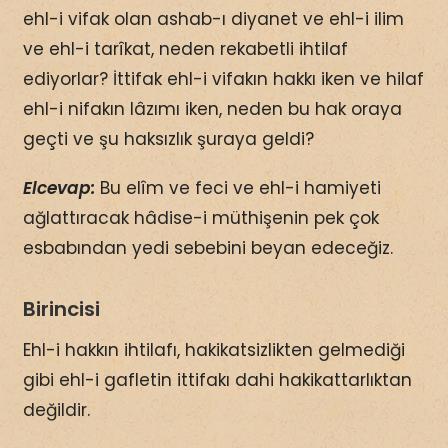
ehl-i vifak olan ashab-ı diyanet ve ehl-i ilim
ve ehl-i tarîkat, neden rekabetli ihtilaf
ediyorlar? İttifak ehl-i vifakın hakkı iken ve hilaf
ehl-i nifakın lâzımı iken, neden bu hak oraya
geçti ve şu haksızlık şuraya geldi?
Elcevap:
Bu elîm ve feci ve ehl-i hamiyeti
ağlattıracak hâdise-i müthişenin pek çok
esbabından yedi sebebini beyan edeceğiz.
Birincisi
Ehl-i hakkın ihtilafı, hakikatsizlikten gelmediği
gibi ehl-i gafletin ittifakı dahi hakikattarlıktan
değildir.