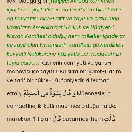
kavî olduğu gibi
(
Hâşiye:
Avrupa komiteleri
içinde en şiddetlisi ve en tesirlisi ve bir cihette
en kuvvetlisi, cins-i latîf ve zayıf ve nazik olan
kadınların Amerika’daki Hukuk ve Hürriyet-i
Nisvan Komitesi olduğu; hem milletler içinde az
ve zayıf olan Ermenilerin komitesi, gösterdikleri
kuvvetli fedakârane vaziyetle bu müddeamızı
teyid ediyor.)
kavîlerin cemiyeti ve şahs-ı
manevîsi ise zayıftır. Bu sırra bir işaret-i latîfe
ve zarif bir nükte-i Kur’aniyedir ki ferman
وَ قَالَ نِسْوَةٌ فِى الْمَدٖينَةِ
etmiş:
Müenneslerin
cemaatine, iki katlı müennes olduğu halde,
قَالَتِ
قَالَ
müzekker fiili olan
buyurması hem