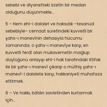
sebebi ve diyanetteki izzetin bir medarı
olduğunu düşünmekle…
5 – Hem ehl-i dalalet ve haksızlık –tesanüd
sebebiyle– cemaat suretindeki kuvvetli bir
şahs-ı manevînin dehasıyla hücumu
zamanında; o şahs-ı manevîye karşı, en
kuvvetli ferdî olan mukavemetin mağlup
düştüğünü anlayıp ehl-i hak tarafındaki ittifak
ile bir şahs-ı manevî çıkarıp o müthiş şahs-ı
manevî-i dalalete karşı, hakkaniyeti muhafaza
ettirmek.
6 – Ve hakkı, bâtılın savletinden kurtarmak
için…