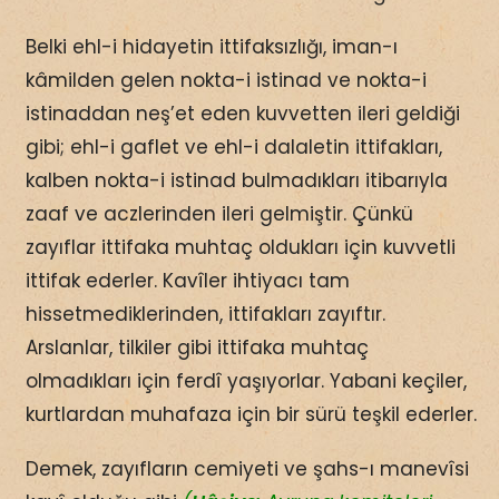
Belki ehl-i hidayetin ittifaksızlığı, iman-ı
kâmilden gelen nokta-i istinad ve nokta-i
istinaddan neş’et eden kuvvetten ileri geldiği
gibi; ehl-i gaflet ve ehl-i dalaletin ittifakları,
kalben nokta-i istinad bulmadıkları itibarıyla
zaaf ve aczlerinden ileri gelmiştir. Çünkü
zayıflar ittifaka muhtaç oldukları için kuvvetli
ittifak ederler. Kavîler ihtiyacı tam
hissetmediklerinden, ittifakları zayıftır.
Arslanlar, tilkiler gibi ittifaka muhtaç
olmadıkları için ferdî yaşıyorlar. Yabani keçiler,
kurtlardan muhafaza için bir sürü teşkil ederler.
Demek, zayıfların cemiyeti ve şahs-ı manevîsi