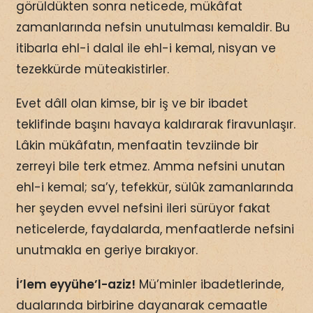
görüldükten sonra neticede, mükâfat
zamanlarında nefsin unutulması kemaldir. Bu
itibarla ehl-i dalal ile ehl-i kemal, nisyan ve
tezekkürde müteakistirler.
Evet dâll olan kimse, bir iş ve bir ibadet
teklifinde başını havaya kaldırarak firavunlaşır.
Lâkin mükâfatın, menfaatin tevziinde bir
zerreyi bile terk etmez. Amma nefsini unutan
ehl-i kemal; sa’y, tefekkür, sülûk zamanlarında
her şeyden evvel nefsini ileri sürüyor fakat
neticelerde, faydalarda, menfaatlerde nefsini
unutmakla en geriye bırakıyor.
İ’lem eyyühe’l-aziz!
Mü’minler ibadetlerinde,
dualarında birbirine dayanarak cemaatle