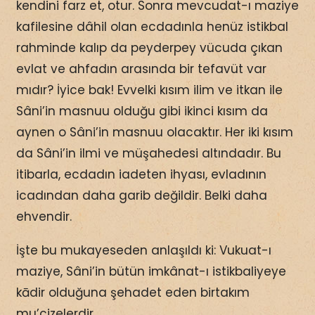
kendini farz et, otur. Sonra mevcudat-ı maziye
kafilesine dâhil olan ecdadınla henüz istikbal
rahminde kalıp da peyderpey vücuda çıkan
evlat ve ahfadın arasında bir tefavüt var
mıdır? İyice bak! Evvelki kısım ilim ve itkan ile
Sâni’in masnuu olduğu gibi ikinci kısım da
aynen o Sâni’in masnuu olacaktır. Her iki kısım
da Sâni’in ilmi ve müşahedesi altındadır. Bu
itibarla, ecdadın iadeten ihyası, evladının
icadından daha garib değildir. Belki daha
ehvendir.
İşte bu mukayeseden anlaşıldı ki: Vukuat-ı
maziye, Sâni’in bütün imkânat-ı istikbaliyeye
kādir olduğuna şehadet eden birtakım
mu’cizelerdir.