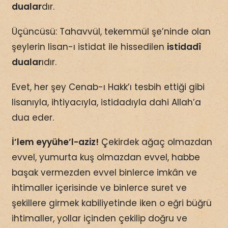
dualar
dır.
Üçüncüsü: Tahavvül, tekemmül şe’ninde olan
şeylerin lisan-ı istidat ile hissedilen
istidadî
dualar
ıdır.
Evet, her şey Cenab-ı Hakk’ı tesbih ettiği gibi
lisanıyla, ihtiyacıyla, istidadıyla dahi Allah’a
dua eder.
İ’lem eyyühe’l-aziz!
Çekirdek ağaç olmazdan
evvel, yumurta kuş olmazdan evvel, habbe
başak vermezden evvel binlerce imkân ve
ihtimaller içerisinde ve binlerce suret ve
şekillere girmek kabiliyetinde iken o eğri büğrü
ihtimaller, yollar içinden çekilip doğru ve