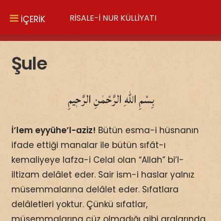
RİSALE-İ NUR KÜLLİYATI
İÇERİK
Şule
بِسْمِ اللّٰهِ الرَّحْمٰنِ الرَّحٖيمِ
İ’lem eyyühe’l-aziz!
Bütün esma-i hüsnanın
ifade ettiği manalar ile bütün sıfât-ı
kemaliyeye lafza-i Celal olan “Allah” bi’l-
iltizam delâlet eder. Sair ism-i haslar yalnız
müsemmalarına delâlet eder. Sıfatlara
delâletleri yoktur. Çünkü sıfatlar,
müsemmalarına cüz olmadığı gibi aralarında