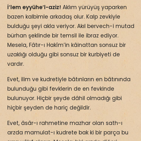
İ’lem eyyühe’l-aziz!
Aklım yürüyüş yaparken
bazen kalbimle arkadaş olur. Kalp zevkiyle
bulduğu şeyi akla veriyor. Akıl bervech-i mutad
bürhan şeklinde bir temsil ile ibraz ediyor.
Mesela, Fâtır-ı Hakîm’in kâinattan sonsuz bir
uzaklığı olduğu gibi sonsuz bir kurbiyeti de
vardır.
Evet, ilim ve kudretiyle bâtınların en bâtınında
bulunduğu gibi fevklerin de en fevkinde
bulunuyor. Hiçbir şeyde dâhil olmadığı gibi
hiçbir şeyden de hariç değildir.
Evet, âsâr-ı rahmetine mazhar olan sath-ı
arzda mamulat-ı kudrete bak ki bir parça bu