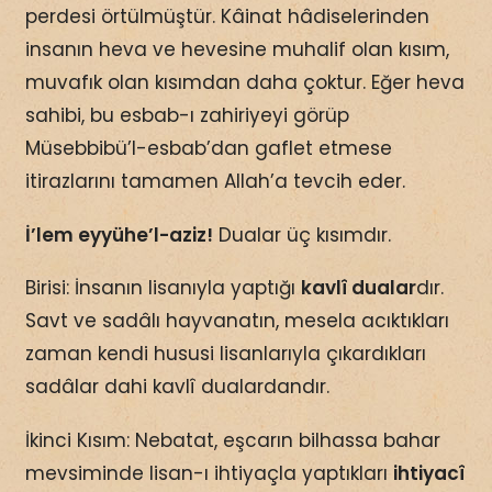
perdesi örtülmüştür. Kâinat hâdiselerinden
insanın heva ve hevesine muhalif olan kısım,
muvafık olan kısımdan daha çoktur. Eğer heva
sahibi, bu esbab-ı zahiriyeyi görüp
Müsebbibü’l-esbab’dan gaflet etmese
itirazlarını tamamen Allah’a tevcih eder.
İ’lem eyyühe’l-aziz!
Dualar üç kısımdır.
Birisi: İnsanın lisanıyla yaptığı
kavlî dualar
dır.
Savt ve sadâlı hayvanatın, mesela acıktıkları
zaman kendi hususi lisanlarıyla çıkardıkları
sadâlar dahi kavlî dualardandır.
İkinci Kısım: Nebatat, eşcarın bilhassa bahar
mevsiminde lisan-ı ihtiyaçla yaptıkları
ihtiyacî