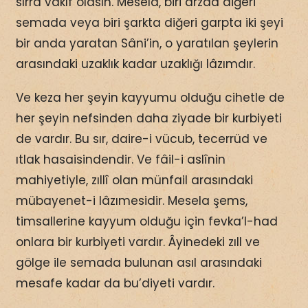
sırra vâkıf olasın. Mesela, biri arzda diğeri
semada veya biri şarkta diğeri garpta iki şeyi
bir anda yaratan Sâni’in, o yaratılan şeylerin
arasındaki uzaklık kadar uzaklığı lâzımdır.
Ve keza her şeyin kayyumu olduğu cihetle de
her şeyin nefsinden daha ziyade bir kurbiyeti
de vardır. Bu sır, daire-i vücub, tecerrüd ve
ıtlak hasaisindendir. Ve fâil-i aslînin
mahiyetiyle, zıllî olan münfail arasındaki
mübayenet-i lâzımesidir. Mesela şems,
timsallerine kayyum olduğu için fevka’l-had
onlara bir kurbiyeti vardır. Âyinedeki zıll ve
gölge ile semada bulunan asıl arasındaki
mesafe kadar da bu’diyeti vardır.