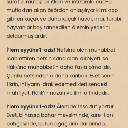
süratle, mu’ciz bir itkan ve intizamla cûd-u
mutlaktan akan âsârdan anlaşılıyor ki mikrop
gibi en küçük ve daha küçük havaî, maî, türabî
hayvanlar boş zannedilen âlemin yerlerini
doldurmuşlardır.
İ’lem eyyühe’l-aziz!
Nefsine olan muhabbeti
icab ettiren nefsin sana olan kurbiyeti ise
Hâlık’ına muhabbetin daha fazla olmalıdır.
Çünkü nefsinden o daha karibdir. Evet senin
fikrin, ihtiyarın idrak edemedikleri sendeki
mahfiyat, Hâlık’ın nazarı ve ilmi altındadır.
İ’lem eyyühe’l-aziz!
Âlemde tesadüf yoktur.
Evet, bilhassa bahar mevsiminde, küre-i arz
bahçesinde, bütün ağaçların dallarında,