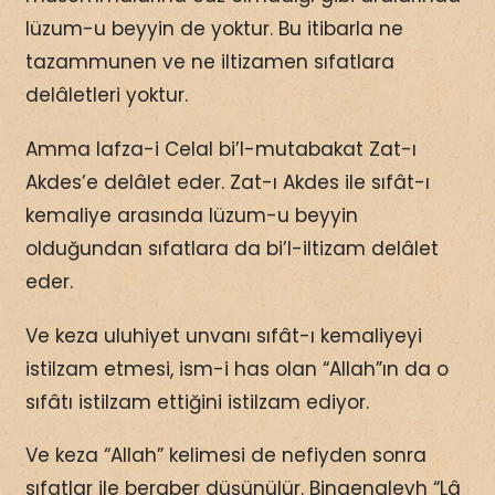
lüzum-u beyyin de yoktur. Bu itibarla ne
tazammunen ve ne iltizamen sıfatlara
delâletleri yoktur.
Amma lafza-i Celal bi’l-mutabakat Zat-ı
Akdes’e delâlet eder. Zat-ı Akdes ile sıfât-ı
kemaliye arasında lüzum-u beyyin
olduğundan sıfatlara da bi’l-iltizam delâlet
eder.
Ve keza uluhiyet unvanı sıfât-ı kemaliyeyi
istilzam etmesi, ism-i has olan “Allah”ın da o
sıfâtı istilzam ettiğini istilzam ediyor.
Ve keza “Allah” kelimesi de nefiyden sonra
sıfatlar ile beraber düşünülür. Binaenaleyh “Lâ