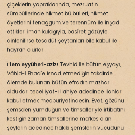
çiçeklerin yapraklarında, mezruatın
sümbüllerinde hikmet bülbülleri, hikmet
âyetlerini tenaggum ve terennüm ile inşad
ettikleri iman kulağıyla, basîret gözüyle
dinlenilirse tesadüf şeytanları bile kabul ile
hayran olurlar.
İ’lem eyyühe’l-aziz!
Tevhid ile bütün eşyayı,
Vâhid-i Ehad’e isnad etmediğin takdirde,
âlemde bulunan bütün efradın mazhar
oldukları tecelliyat-ı İlahiye adedince ilahları
kabul etmek mecburiyetindesin. Evet, gözünü
şemsden yumduğun ve timsalleriyle irtibatını
kestiğin zaman timsallerine ma’kes olan
şeylerin adedince hakiki şemslerin vücudunu