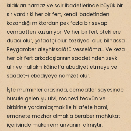
kıldıkları namaz ve sair ibadetlerinde büyük bir
sır vardır ki her bir fert, kendi ibadetinden
kazandığı miktardan pek fazla bir sevap
cemaatten kazanıyor. Ve her bir fert ötekilere
duacı olur, şefaatçi olur, tezkiyeci olur, bilhassa
Peygamber aleyhissalâtü vesselâma… Ve keza
her bir fert arkadaşlarının saadetinden zevk
alır ve Hallak-ı kâinat’a ubudiyet etmeye ve
saadet-i ebediyeye namzet olur.
İşte mü’minler arasında, cemaatler sayesinde
husule gelen şu ulvi, manevî teavün ve
birbirine yardımlaşmak ile hilafete haml,
emanete mazhar olmakla beraber mahlukat
içerisinde mükerrem unvanını almıştır.