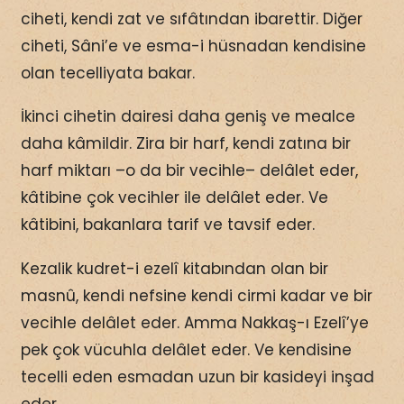
ciheti, kendi zat ve sıfâtından ibarettir. Diğer
ciheti, Sâni’e ve esma-i hüsnadan kendisine
olan tecelliyata bakar.
İkinci cihetin dairesi daha geniş ve mealce
daha kâmildir. Zira bir harf, kendi zatına bir
harf miktarı –o da bir vecihle– delâlet eder,
kâtibine çok vecihler ile delâlet eder. Ve
kâtibini, bakanlara tarif ve tavsif eder.
Kezalik kudret-i ezelî kitabından olan bir
masnû, kendi nefsine kendi cirmi kadar ve bir
vecihle delâlet eder. Amma Nakkaş-ı Ezelî’ye
pek çok vücuhla delâlet eder. Ve kendisine
tecelli eden esmadan uzun bir kasideyi inşad
eder.