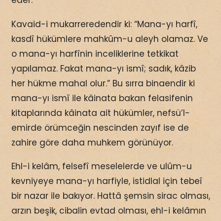
Kavaid-i mukarreredendir ki: “Mana-yı harfî,
kasdî hükümlere mahkûm-u aleyh olamaz. Ve
o mana-yı harfînin inceliklerine tetkikat
yapılamaz. Fakat mana-yı ismî; sadık, kâzib
her hükme mahal olur.” Bu sırra binaendir ki
mana-yı ismî ile kâinata bakan felasifenin
kitaplarında kâinata ait hükümler, nefsü’l-
emirde örümceğin nescinden zayıf ise de
zahire göre daha muhkem görünüyor.
Ehl-i kelâm, felsefî meselelerde ve ulûm-u
kevniyeye mana-yı harfiyle, istidlal için tebeî
bir nazar ile bakıyor. Hattâ şemsin sirac olması,
arzın beşik, cibalin evtad olması, ehl-i kelâmın