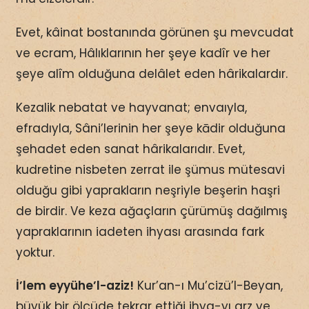
Evet, kâinat bostanında görünen şu mevcudat
ve ecram, Hâlıklarının her şeye kadîr ve her
şeye alîm olduğuna delâlet eden hârikalardır.
Kezalik nebatat ve hayvanat; envaıyla,
efradıyla, Sâni’lerinin her şeye kādir olduğuna
şehadet eden sanat hârikalarıdır. Evet,
kudretine nisbeten zerrat ile şümus mütesavi
olduğu gibi yaprakların neşriyle beşerin haşri
de birdir. Ve keza ağaçların çürümüş dağılmış
yapraklarının iadeten ihyası arasında fark
yoktur.
İ’lem eyyühe’l-aziz!
Kur’an-ı Mu’cizü’l-Beyan,
büyük bir ölçüde tekrar ettiği ihya-yı arz ve