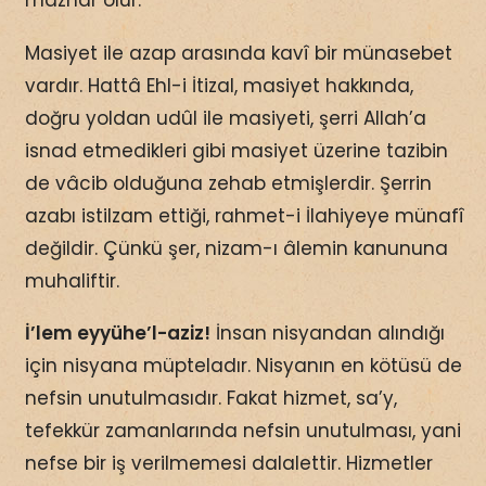
mazhar olur.
Masiyet ile azap arasında kavî bir münasebet
vardır. Hattâ Ehl-i İtizal, masiyet hakkında,
doğru yoldan udûl ile masiyeti, şerri Allah’a
isnad etmedikleri gibi masiyet üzerine tazibin
de vâcib olduğuna zehab etmişlerdir. Şerrin
azabı istilzam ettiği, rahmet-i İlahiyeye münafî
değildir. Çünkü şer, nizam-ı âlemin kanununa
muhaliftir.
İ’lem eyyühe’l-aziz!
İnsan nisyandan alındığı
için nisyana müpteladır. Nisyanın en kötüsü de
nefsin unutulmasıdır. Fakat hizmet, sa’y,
tefekkür zamanlarında nefsin unutulması, yani
nefse bir iş verilmemesi dalalettir. Hizmetler