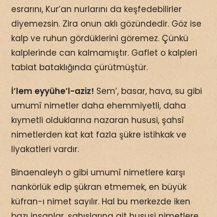
esrarını, Kur’an nurlarını da keşfedebilirler
diyemezsin. Zira onun aklı gözündedir. Göz ise
kalp ve ruhun gördüklerini göremez. Çünkü
kalplerinde can kalmamıştır. Gaflet o kalpleri
tabiat bataklığında çürütmüştür.
İ’lem eyyühe’l-aziz!
Sem’, basar, hava, su gibi
umumî nimetler daha ehemmiyetli, daha
kıymetli olduklarına nazaran hususi, şahsî
nimetlerden kat kat fazla şükre istihkak ve
liyakatleri vardır.
Binaenaleyh o gibi umumî nimetlere karşı
nankörlük edip şükran etmemek, en büyük
küfran-ı nimet sayılır. Hal bu merkezde iken
bazı insanlar, şahıslarına ait hususi nimetlere