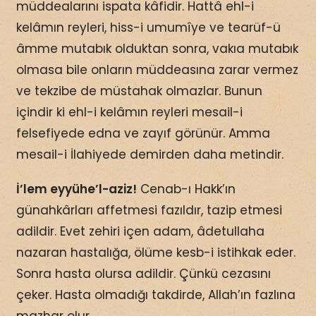
müddealarını ispata kâfidir. Hattâ ehl-i
kelâmın reyleri, hiss-i umumîye ve tearüf-ü
âmme mutabık olduktan sonra, vakıa mutabık
olmasa bile onların müddeasına zarar vermez
ve tekzibe de müstahak olmazlar. Bunun
içindir ki ehl-i kelâmın reyleri mesail-i
felsefiyede edna ve zayıf görünür. Amma
mesail-i İlahiyede demirden daha metindir.
İ’lem eyyühe’l-aziz!
Cenab-ı Hakk’ın
günahkârları affetmesi fazıldır, tazip etmesi
adildir. Evet zehiri içen adam, âdetullaha
nazaran hastalığa, ölüme kesb-i istihkak eder.
Sonra hasta olursa adildir. Çünkü cezasını
çeker. Hasta olmadığı takdirde, Allah’ın fazlına