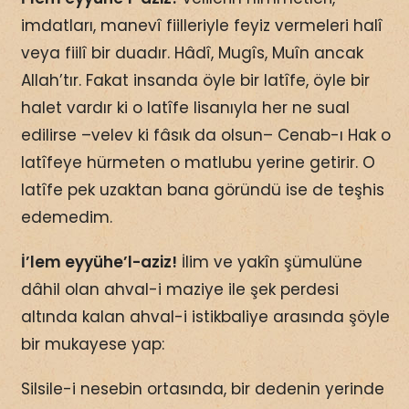
imdatları, manevî fiilleriyle feyiz vermeleri halî
veya fiilî bir duadır. Hâdî, Mugîs, Muîn ancak
Allah’tır. Fakat insanda öyle bir latîfe, öyle bir
halet vardır ki o latîfe lisanıyla her ne sual
edilirse –velev ki fâsık da olsun– Cenab-ı Hak o
latîfeye hürmeten o matlubu yerine getirir. O
latîfe pek uzaktan bana göründü ise de teşhis
edemedim.
İ’lem eyyühe’l-aziz!
İlim ve yakîn şümulüne
dâhil olan ahval-i maziye ile şek perdesi
altında kalan ahval-i istikbaliye arasında şöyle
bir mukayese yap:
Silsile-i nesebin ortasında, bir dedenin yerinde