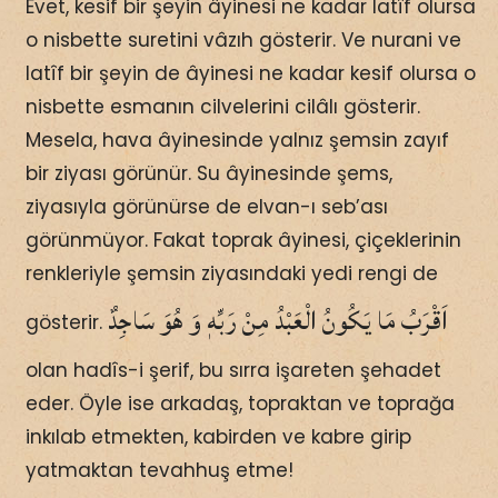
Evet, kesif bir şeyin âyinesi ne kadar latîf olursa
o nisbette suretini vâzıh gösterir. Ve nurani ve
latîf bir şeyin de âyinesi ne kadar kesif olursa o
nisbette esmanın cilvelerini cilâlı gösterir.
Mesela, hava âyinesinde yalnız şemsin zayıf
bir ziyası görünür. Su âyinesinde şems,
ziyasıyla görünürse de elvan-ı seb’ası
görünmüyor. Fakat toprak âyinesi, çiçeklerinin
renkleriyle şemsin ziyasındaki yedi rengi de
اَقْرَبُ مَا يَكُونُ الْعَبْدُ مِنْ رَبِّهٖ وَ هُوَ سَاجِدٌ
gösterir.
olan hadîs-i şerif, bu sırra işareten şehadet
eder. Öyle ise arkadaş, topraktan ve toprağa
inkılab etmekten, kabirden ve kabre girip
yatmaktan tevahhuş etme!