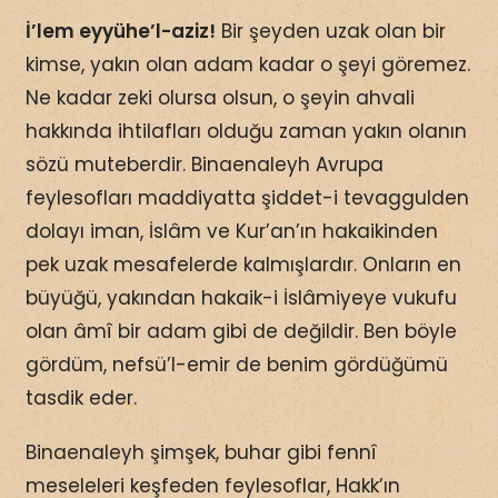
İ’lem eyyühe’l-aziz!
Bir şeyden uzak olan bir
kimse, yakın olan adam kadar o şeyi göremez.
Ne kadar zeki olursa olsun, o şeyin ahvali
hakkında ihtilafları olduğu zaman yakın olanın
sözü muteberdir. Binaenaleyh Avrupa
feylesofları maddiyatta şiddet-i tevaggulden
dolayı iman, İslâm ve Kur’an’ın hakaikinden
pek uzak mesafelerde kalmışlardır. Onların en
büyüğü, yakından hakaik-i İslâmiyeye vukufu
olan âmî bir adam gibi de değildir. Ben böyle
gördüm, nefsü’l-emir de benim gördüğümü
tasdik eder.
Binaenaleyh şimşek, buhar gibi fennî
meseleleri keşfeden feylesoflar, Hakk’ın