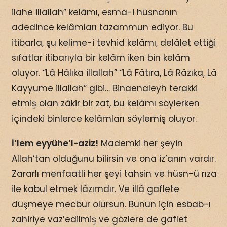
ilahe illallah” kelâmı, esma-i hüsnanın
adedince kelâmları tazammun ediyor. Bu
itibarla, şu kelime-i tevhid kelâmı, delâlet ettiği
sıfatlar itibarıyla bir kelâm iken bin kelâm
oluyor. “Lâ Hâlıka illallah” “Lâ Fâtıra, Lâ Râzıka, Lâ
Kayyume illallah” gibi… Binaenaleyh terakki
etmiş olan zâkir bir zat, bu kelâmı söylerken
içindeki binlerce kelâmları söylemiş oluyor.
İ’lem eyyühe’l-aziz!
Mademki her şeyin
Allah’tan olduğunu bilirsin ve ona iz’anın vardır.
Zararlı menfaatli her şeyi tahsin ve hüsn-ü rıza
ile kabul etmek lâzımdır. Ve illâ gaflete
düşmeye mecbur olursun. Bunun için esbab-ı
zahiriye vaz’edilmiş ve gözlere de gaflet