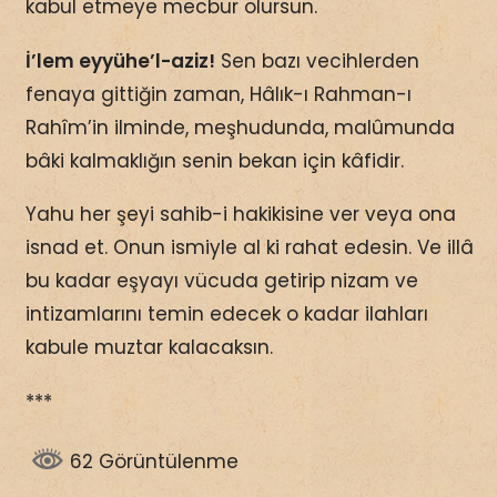
kabul etmeye mecbur olursun.
İ’lem eyyühe’l-aziz!
Sen bazı vecihlerden
fenaya gittiğin zaman, Hâlık-ı Rahman-ı
Rahîm’in ilminde, meşhudunda, malûmunda
bâki kalmaklığın senin bekan için kâfidir.
Yahu her şeyi sahib-i hakikisine ver veya ona
isnad et. Onun ismiyle al ki rahat edesin. Ve illâ
bu kadar eşyayı vücuda getirip nizam ve
intizamlarını temin edecek o kadar ilahları
kabule muztar kalacaksın.
***
62 Görüntülenme