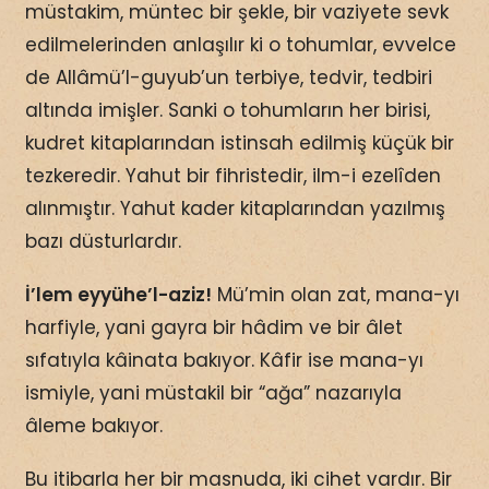
müstakim, müntec bir şekle, bir vaziyete sevk
edilmelerinden anlaşılır ki o tohumlar, evvelce
de Allâmü’l-guyub’un terbiye, tedvir, tedbiri
altında imişler. Sanki o tohumların her birisi,
kudret kitaplarından istinsah edilmiş küçük bir
tezkeredir. Yahut bir fihristedir, ilm-i ezelîden
alınmıştır. Yahut kader kitaplarından yazılmış
bazı düsturlardır.
İ’lem eyyühe’l-aziz!
Mü’min olan zat, mana-yı
harfiyle, yani gayra bir hâdim ve bir âlet
sıfatıyla kâinata bakıyor. Kâfir ise mana-yı
ismiyle, yani müstakil bir “ağa” nazarıyla
âleme bakıyor.
Bu itibarla her bir masnuda, iki cihet vardır. Bir