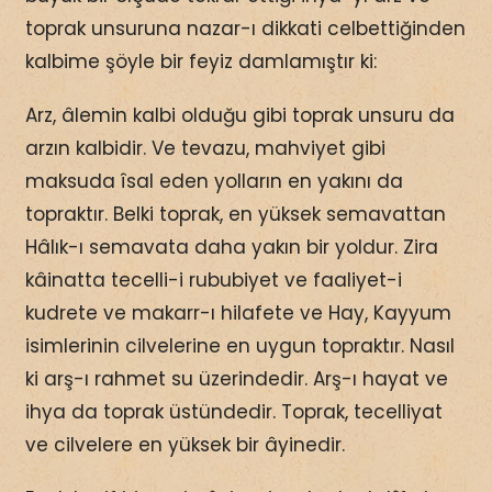
toprak unsuruna nazar-ı dikkati celbettiğinden
kalbime şöyle bir feyiz damlamıştır ki:
Arz, âlemin kalbi olduğu gibi toprak unsuru da
arzın kalbidir. Ve tevazu, mahviyet gibi
maksuda îsal eden yolların en yakını da
topraktır. Belki toprak, en yüksek semavattan
Hâlık-ı semavata daha yakın bir yoldur. Zira
kâinatta tecelli-i rububiyet ve faaliyet-i
kudrete ve makarr-ı hilafete ve Hay, Kayyum
isimlerinin cilvelerine en uygun topraktır. Nasıl
ki arş-ı rahmet su üzerindedir. Arş-ı hayat ve
ihya da toprak üstündedir. Toprak, tecelliyat
ve cilvelere en yüksek bir âyinedir.