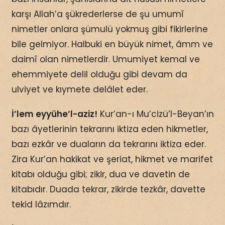
karşı Allah’a şükrederlerse de şu umumî
nimetler onlara şümulü yokmuş gibi fikirlerine
bile gelmiyor. Halbuki en büyük nimet, âmm ve
daimî olan nimetlerdir. Umumiyet kemal ve
ehemmiyete delil olduğu gibi devam da
ulviyet ve kıymete delâlet eder.
İ’lem eyyühe’l-aziz!
Kur’an-ı Mu’cizü’l-Beyan’ın
bazı âyetlerinin tekrarını iktiza eden hikmetler,
bazı ezkâr ve duaların da tekrarını iktiza eder.
Zira Kur’an hakikat ve şeriat, hikmet ve marifet
kitabı olduğu gibi; zikir, dua ve davetin de
kitabıdır. Duada tekrar, zikirde tezkâr, davette
tekid lâzımdır.