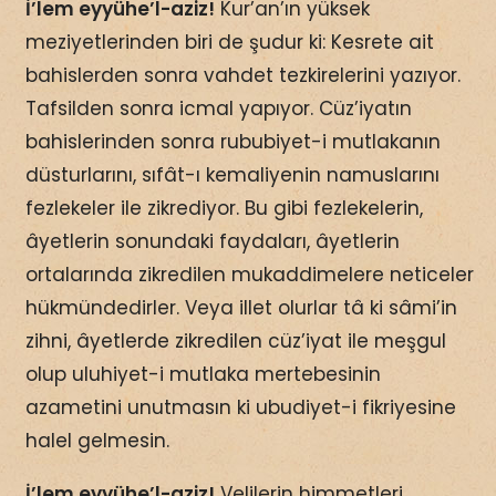
İ’lem eyyühe’l-aziz!
Kur’an’ın yüksek
meziyetlerinden biri de şudur ki: Kesrete ait
bahislerden sonra vahdet tezkirelerini yazıyor.
Tafsilden sonra icmal yapıyor. Cüz’iyatın
bahislerinden sonra rububiyet-i mutlakanın
düsturlarını, sıfât-ı kemaliyenin namuslarını
fezlekeler ile zikrediyor. Bu gibi fezlekelerin,
âyetlerin sonundaki faydaları, âyetlerin
ortalarında zikredilen mukaddimelere neticeler
hükmündedirler. Veya illet olurlar tâ ki sâmi’in
zihni, âyetlerde zikredilen cüz’iyat ile meşgul
olup uluhiyet-i mutlaka mertebesinin
azametini unutmasın ki ubudiyet-i fikriyesine
halel gelmesin.
İ’lem eyyühe’l-aziz!
Velilerin himmetleri,