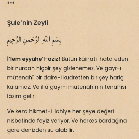
***
Şule’nin Zeyli
بِسْمِ اللّٰهِ الرَّحْمٰنِ الرَّحٖيمِ
İ’lem eyyühe’l-aziz!
Bütün kâinatı ihata eden
bir nurdan hiçbir şey gizlenemez. Ve gayr-ı
mütenahî bir daire-i kudretten bir şey hariç
kalamaz. Ve illâ gayr-ı mütenahînin tenahisi
lâzım gelir.
Ve keza hikmet-i İlahiye her şeye değeri
nisbetinde feyiz veriyor. Ve herkes bardağına
göre denizden su alabilir.