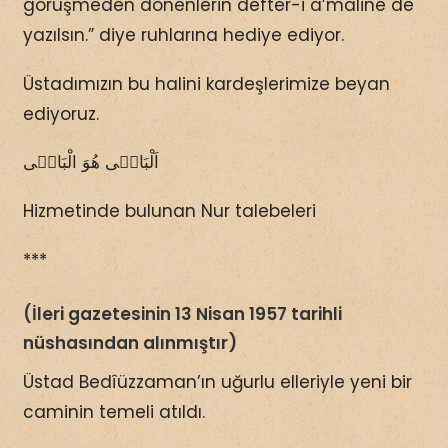
görüşmeden dönenlerin defter-i a’maline de
yazılsın.” diye ruhlarına hediye ediyor.
Üstadımızın bu halini kardeşlerimize beyan
ediyoruz.
اَلْبَاقٖى هُوَ الْبَاقٖى
Hizmetinde bulunan Nur talebeleri
***
(İleri gazetesinin 13 Nisan 1957 tarihli
nüshasından alınmıştır)
Üstad Bedîüzzaman’ın uğurlu elleriyle yeni bir
caminin temeli atıldı.