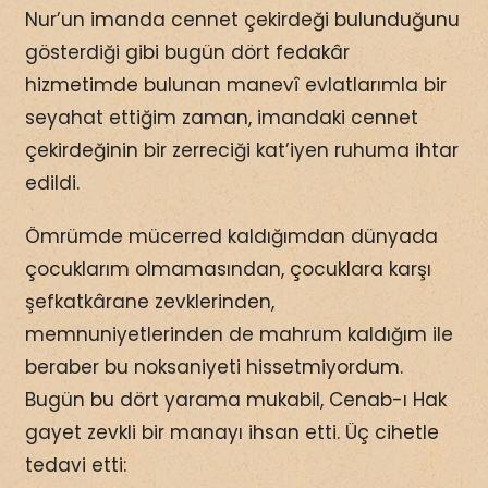
Nur’un imanda cennet çekirdeği bulunduğunu
gösterdiği gibi bugün dört fedakâr
hizmetimde bulunan manevî evlatlarımla bir
seyahat ettiğim zaman, imandaki cennet
çekirdeğinin bir zerreciği kat’iyen ruhuma ihtar
edildi.
Ömrümde mücerred kaldığımdan dünyada
çocuklarım olmamasından, çocuklara karşı
şefkatkârane zevklerinden,
memnuniyetlerinden de mahrum kaldığım ile
beraber bu noksaniyeti hissetmiyordum.
Bugün bu dört yarama mukabil, Cenab-ı Hak
gayet zevkli bir manayı ihsan etti. Üç cihetle
tedavi etti: