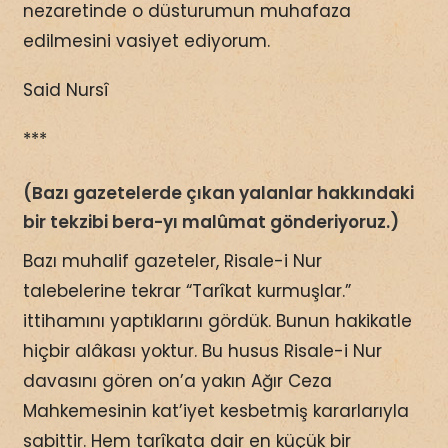
nezaretinde o düsturumun muhafaza
edilmesini vasiyet ediyorum.
Said Nursî
***
(Bazı gazetelerde çıkan yalanlar hakkındaki
bir tekzibi bera-yı malûmat gönderiyoruz.)
Bazı muhalif gazeteler, Risale-i Nur
talebelerine tekrar “Tarîkat kurmuşlar.”
ittihamını yaptıklarını gördük. Bunun hakikatle
hiçbir alâkası yoktur. Bu husus Risale-i Nur
davasını gören on’a yakın Ağır Ceza
Mahkemesinin kat’iyet kesbetmiş kararlarıyla
sabittir. Hem tarîkata dair en küçük bir