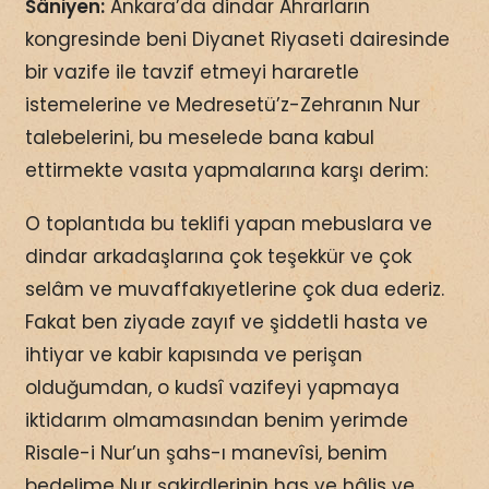
Sâniyen:
Ankara’da dindar Ahrarların
kongresinde beni Diyanet Riyaseti dairesinde
bir vazife ile tavzif etmeyi hararetle
istemelerine ve Medresetü’z-Zehranın Nur
talebelerini, bu meselede bana kabul
ettirmekte vasıta yapmalarına karşı derim:
O toplantıda bu teklifi yapan mebuslara ve
dindar arkadaşlarına çok teşekkür ve çok
selâm ve muvaffakıyetlerine çok dua ederiz.
Fakat ben ziyade zayıf ve şiddetli hasta ve
ihtiyar ve kabir kapısında ve perişan
olduğumdan, o kudsî vazifeyi yapmaya
iktidarım olmamasından benim yerimde
Risale-i Nur’un şahs-ı manevîsi, benim
bedelime Nur şakirdlerinin has ve hâlis ve