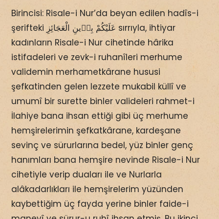
Birincisi: Risale-i Nur’da beyan edilen hadîs-i
şerifteki عَلَيْكُمْ بِدٖينِ الْعَجَائِزِ sırrıyla, ihtiyar
kadınların Risale-i Nur cihetinde hârika
istifadeleri ve zevk-i ruhanîleri merhume
validemin merhametkârane hususi
şefkatinden gelen lezzete mukabil küllî ve
umumî bir surette binler valideleri rahmet-i
İlahiye bana ihsan ettiği gibi üç merhume
hemşirelerimin şefkatkârane, kardeşane
sevinç ve sürurlarına bedel, yüz binler genç
hanımları bana hemşire nevinde Risale-i Nur
cihetiyle verip duaları ile ve Nurlarla
alâkadarlıkları ile hemşirelerim yüzünden
kaybettiğim üç fayda yerine binler faide-i
manevî ve sürur-u ruhî ihsan etmiş. Bu ikinci