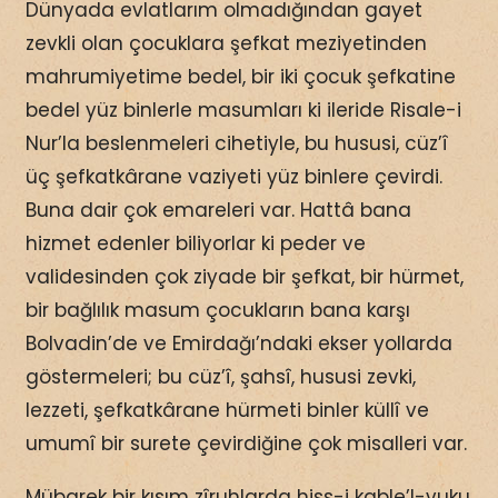
Dünyada evlatlarım olmadığından gayet
zevkli olan çocuklara şefkat meziyetinden
mahrumiyetime bedel, bir iki çocuk şefkatine
bedel yüz binlerle masumları ki ileride Risale-i
Nur’la beslenmeleri cihetiyle, bu hususi, cüz’î
üç şefkatkârane vaziyeti yüz binlere çevirdi.
Buna dair çok emareleri var. Hattâ bana
hizmet edenler biliyorlar ki peder ve
validesinden çok ziyade bir şefkat, bir hürmet,
bir bağlılık masum çocukların bana karşı
Bolvadin’de ve Emirdağı’ndaki ekser yollarda
göstermeleri; bu cüz’î, şahsî, hususi zevki,
lezzeti, şefkatkârane hürmeti binler küllî ve
umumî bir surete çevirdiğine çok misalleri var.
Mübarek bir kısım zîruhlarda hiss-i kable’l-vuku