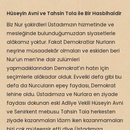
Hüseyin Avni ve Tahsin Tola ile Bir Hasbihaldir
Biz Nur şakirdleri Üstadımızın hizmetinde ve
mesleğinde bulunduğumuzdan siyasetlerle
alâkamız yoktur. Fakat Demokratlar Nurların
neşrine müsaadekâr olmaları ve eskiden beri
Nur’un men’ine dair zulümleri
yapmadıklarından Demokrat’ın hatırı için
seçimlerle alâkadar olduk. Evvelki defa gibi bu
defa da Nurcuların epey faydası, Demokrat
lehine oldu. Üstadımıza ve Nurlara en ziyade
faydası dokunan eski Adliye Vekili Hüseyin Avni
ve Senirkent mebusu Tahsin Tola herkesten
ziyade kazanmaları lâzım iken kazanmamaları
bizi çok müteessir etti diye Üstadımıza