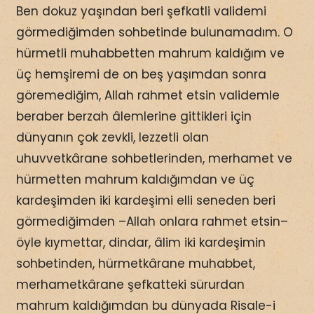
Ben dokuz yaşından beri şefkatli validemi
görmediğimden sohbetinde bulunamadım. O
hürmetli muhabbetten mahrum kaldığım ve
üç hemşiremi de on beş yaşımdan sonra
göremediğim, Allah rahmet etsin validemle
beraber berzah âlemlerine gittikleri için
dünyanın çok zevkli, lezzetli olan
uhuvvetkârane sohbetlerinden, merhamet ve
hürmetten mahrum kaldığımdan ve üç
kardeşimden iki kardeşimi elli seneden beri
görmediğimden –Allah onlara rahmet etsin–
öyle kıymettar, dindar, âlim iki kardeşimin
sohbetinden, hürmetkârane muhabbet,
merhametkârane şefkatteki sürurdan
mahrum kaldığımdan bu dünyada Risale-i