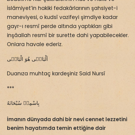
İslâmiyet’in hakiki fedakârlarının şahsiyet-i
maneviyesi, o kudsî vazifeyi şimdiye kadar
gayr-ı resmî perde altında yaptıkları gibi
inşâallah resmî bir surette dahi yapabilecekler.
Onlara havale ederiz.
اَلْبَاقٖى هُوَ الْبَاقٖى
Duanıza muhtaç kardeşiniz Said Nursî
***
بِاسْمِهٖ سُبْحَانَهُ
İmanın dünyada dahi bir nevi cennet lezzetini
benim hayatımda temin ettiğine dair