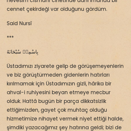
hevesim cismanî cihetinde dahi imanda bir
cennet çekirdeği var olduğunu gördüm.
Said Nursî
***
بِاسْمِهٖ سُبْحَانَهُ
Üstadımızı ziyarete gelip de görüşemeyenlerin
ve biz görüştürmeden gidenlerin hatırları
kırılmamak için Üstadımızın gizli, hârika bir
ahval-i ruhiyesini beyan etmeye mecbur
olduk. Hattâ bugün bir parça dikkatsizlik
ettiğimizden, gayet çok muhtaç olduğu
hizmetimize nihayet vermek niyet ettiği halde,
şimdiki yazacağımız şey hatırına geldi; bizi de