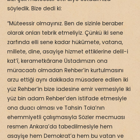
söyledik. Bize dedi ki:
“Müteessir olmayınız. Ben de sizinle beraber
olarak onları tebrik etmeliyiz. Çünkü iki sene
zarfında elli sene kadar hükûmete, vatana,
millete, dine, asayişe hizmet ettiklerine delil-i
kat’î, kerametkârane Üstadımızın ona
müracaatı olmadan Rehber’in kurtulmasını
arzu ettiği aynı dakikada müsadere edilen iki
yüz Rehber’in bize iadesine emir vermesiyle iki
yüz bin adam Rehber’den istifade etmesiyle
ona duacı olması ve Tahsin Tola’nın
ehemmiyetli çalışmasıyla Sözler mecmuası
resmen Ankara’da tabedilmesiyle hem
asayişe hem Demokrat’a hem bu vatan ve