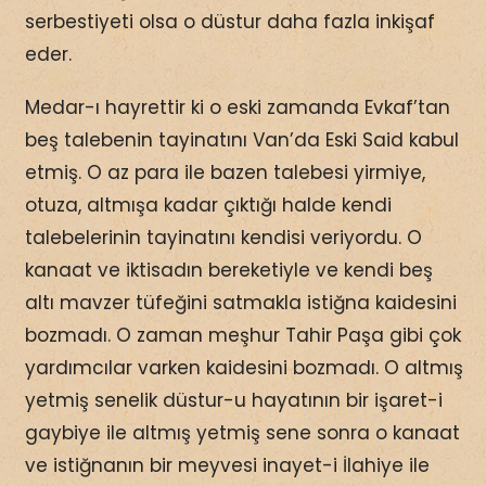
serbestiyeti olsa o düstur daha fazla inkişaf
eder.
Medar-ı hayrettir ki o eski zamanda Evkaf’tan
beş talebenin tayinatını Van’da Eski Said kabul
etmiş. O az para ile bazen talebesi yirmiye,
otuza, altmışa kadar çıktığı halde kendi
talebelerinin tayinatını kendisi veriyordu. O
kanaat ve iktisadın bereketiyle ve kendi beş
altı mavzer tüfeğini satmakla istiğna kaidesini
bozmadı. O zaman meşhur Tahir Paşa gibi çok
yardımcılar varken kaidesini bozmadı. O altmış
yetmiş senelik düstur-u hayatının bir işaret-i
gaybiye ile altmış yetmiş sene sonra o kanaat
ve istiğnanın bir meyvesi inayet-i İlahiye ile