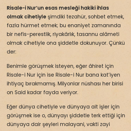
Risale-i Nur’un esas mesleği hakiki ihlas
olmak cihetiyle
şimdiki tezahür, sohbet etmek,
fazla hürmet etmek; bu enaniyet zamanında
bir nefis-perestlik, riyakârlık, tasannu alâmeti
olmak cihetiyle ona şiddetle dokunuyor. Çünkü
der:
Benimle görüşmek isteyen, eğer âhiret için
Risale-i Nur için ise Risale-i Nur bana kat’iyen
ihtiyaç bırakmamış. Milyonlar nüshası her birisi
on Said kadar fayda veriyor.
Eğer dünya cihetiyle ve dünyaya ait işler için
görüşmek ise o, dünyayı şiddetle terk ettiği için
dünyaya dair şeyleri malayani, vakti zayi