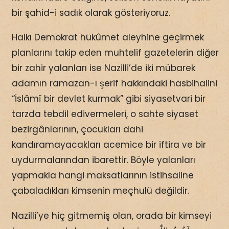
bir şahid-i sadık olarak gösteriyoruz.
Halkı Demokrat hükûmet aleyhine geçirmek
planlarını takip eden muhtelif gazetelerin diğer
bir zahir yalanları ise Nazilli’de iki mübarek
adamın ramazan-ı şerif hakkındaki hasbihalini
“İslâmî bir devlet kurmak” gibi siyasetvari bir
tarzda tebdil edivermeleri, o sahte siyaset
bezirgânlarının, çocukları dahi
kandıramayacakları acemice bir iftira ve bir
uydurmalarından ibarettir. Böyle yalanları
yapmakla hangi maksatlarının istihsaline
çabaladıkları kimsenin meçhulü değildir.
Nazilli’ye hiç gitmemiş olan, orada bir kimseyi