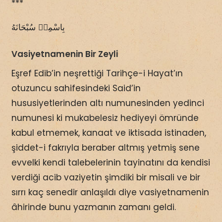
***
بِاسْمِهٖ سُبْحَانَهُ
Vasiyetnamenin Bir Zeyli
Eşref Edib’in neşrettiği Tarihçe-i Hayat’ın
otuzuncu sahifesindeki Said’in
hususiyetlerinden altı numunesinden yedinci
numunesi ki mukabelesiz hediyeyi ömründe
kabul etmemek, kanaat ve iktisada istinaden,
şiddet-i fakrıyla beraber altmış yetmiş sene
evvelki kendi talebelerinin tayinatını da kendisi
verdiği acib vaziyetin şimdiki bir misali ve bir
sırrı kaç senedir anlaşıldı diye vasiyetnamenin
âhirinde bunu yazmanın zamanı geldi.