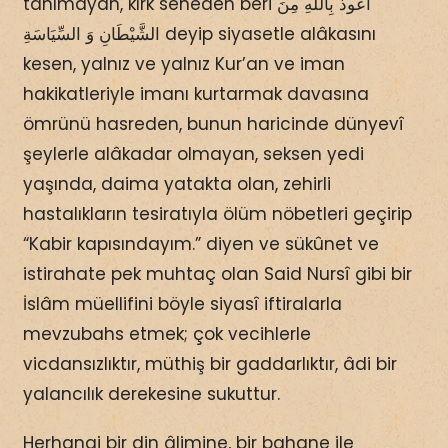
tanımayan, kırk seneden beri ‌اَعُوذُ بِاللّٰهِ مِنَ
الشَّيْطَانِ وَ السِّيَاسَةِ‌ deyip siyasetle alâkasını
kesen, yalnız ve yalnız Kur’an ve iman
hakikatleriyle imanı kurtarmak davasına
ömrünü hasreden, bunun haricinde dünyevî
şeylerle alâkadar olmayan, seksen yedi
yaşında, daima yatakta olan, zehirli
hastalıkların tesiratıyla ölüm nöbetleri geçirip
“Kabir kapısındayım.” diyen ve sükûnet ve
istirahate pek muhtaç olan Said Nursî gibi bir
İslâm müellifini böyle siyasî iftiralarla
mevzubahs etmek; çok vecihlerle
vicdansızlıktır, müthiş bir gaddarlıktır, âdi bir
yalancılık derekesine sukuttur.
Herhangi bir din âlimine, bir bahane ile