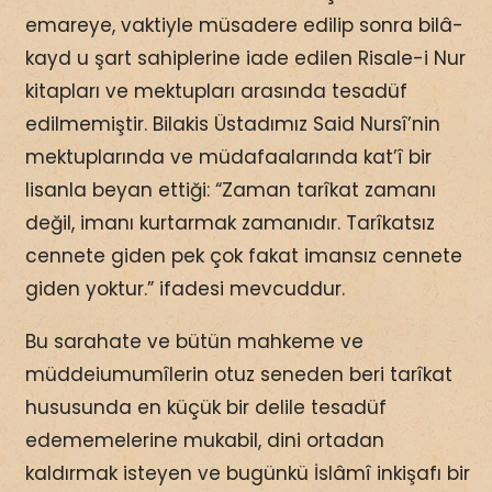
emareye, vaktiyle müsadere edilip sonra bilâ-
kayd u şart sahiplerine iade edilen Risale-i Nur
kitapları ve mektupları arasında tesadüf
edilmemiştir. Bilakis Üstadımız Said Nursî’nin
mektuplarında ve müdafaalarında kat’î bir
lisanla beyan ettiği: “Zaman tarîkat zamanı
değil, imanı kurtarmak zamanıdır. Tarîkatsız
cennete giden pek çok fakat imansız cennete
giden yoktur.” ifadesi mevcuddur.
Bu sarahate ve bütün mahkeme ve
müddeiumumîlerin otuz seneden beri tarîkat
hususunda en küçük bir delile tesadüf
edememelerine mukabil, dini ortadan
kaldırmak isteyen ve bugünkü İslâmî inkişafı bir