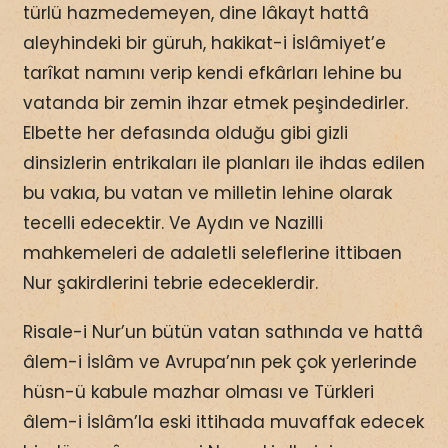
türlü hazmedemeyen, dine lâkayt hattâ
aleyhindeki bir güruh, hakikat-i İslâmiyet’e
tarîkat namını verip kendi efkârları lehine bu
vatanda bir zemin ihzar etmek peşindedirler.
Elbette her defasında olduğu gibi gizli
dinsizlerin entrikaları ile planları ile ihdas edilen
bu vakıa, bu vatan ve milletin lehine olarak
tecelli edecektir. Ve Aydın ve Nazilli
mahkemeleri de adaletli seleflerine ittibaen
Nur şakirdlerini tebrie edeceklerdir.
Risale-i Nur’un bütün vatan sathında ve hattâ
âlem-i İslâm ve Avrupa’nın pek çok yerlerinde
hüsn-ü kabule mazhar olması ve Türkleri
âlem-i İslâm’la eski ittihada muvaffak edecek