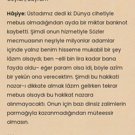
Hâşiye:
Üstadımız dedi ki: Dünya cihetiyle
mebus olmadığından ayda bir miktar banknot
kaybetti. Şimdi onun hizmetiyle Sözler
mecmuasının neşriyle milyonlar adamlar
içinde yalnız benim hisseme mukabil bir şey
lâzım olsaydı; ben –elli bin lira kadar bana
fayda oldu– eğer param olsa idi, böyle azîm
bir yekûn ona verecektim. Şimdi bu hakikati
nazar-ı dikkate almak lâzım gelirken tekrar
mebus olsaydı bu hakikat nazara
alınmayacaktı. Onun için bazı dinsiz zalimlerin
parmağıyla kazanmadığından müteessir
olmasın.