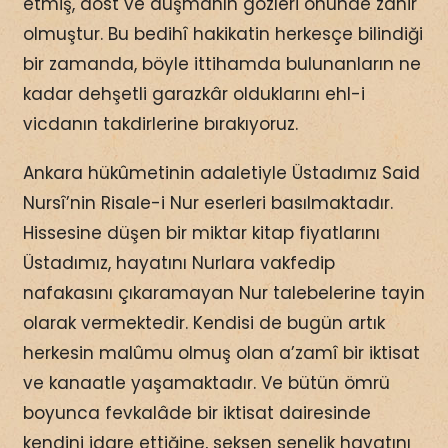
etmiş, dost ve düşmanın gözleri önünde zahir
olmuştur. Bu bedihî hakikatin herkesçe bilindiği
bir zamanda, böyle ittihamda bulunanların ne
kadar dehşetli garazkâr olduklarını ehl-i
vicdanın takdirlerine bırakıyoruz.
Ankara hükûmetinin adaletiyle Üstadımız Said
Nursî’nin Risale-i Nur eserleri basılmaktadır.
Hissesine düşen bir miktar kitap fiyatlarını
Üstadımız, hayatını Nurlara vakfedip
nafakasını çıkaramayan Nur talebelerine tayin
olarak vermektedir. Kendisi de bugün artık
herkesin malûmu olmuş olan a’zamî bir iktisat
ve kanaatle yaşamaktadır. Ve bütün ömrü
boyunca fevkalâde bir iktisat dairesinde
kendini idare ettiğine, seksen senelik hayatını