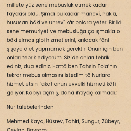
millete yüz sene mebusluk etmek kadar
faydası oldu. Şimdi bu kadar manevî, hakiki,
hususan bâki ve uhrevî kâr onlara yeter. Bir iki
sene memuriyet ve mebusluğa çalışmakla o
bâki elmas gibi hizmetlerini, kırılacak fâni
şişeye âlet yapmamak gerektir. Onun için ben
onları tebrik ediyorum. Siz de onları tebrik
ediniz, dua ediniz. Hattâ ben Tahsin Tola’nın
tekrar mebus olmasını istedim tâ Nurlara
hizmet etsin fakat onun evvelki hizmeti kâfi
geliyor. Kapıyı açmış, daha ihtiyaç kalmadı.”
Nur talebelerinden
Mehmed Kaya, Hüsrev, Tahirî, Sungur, Zübeyr,
Ceylan, Bayram