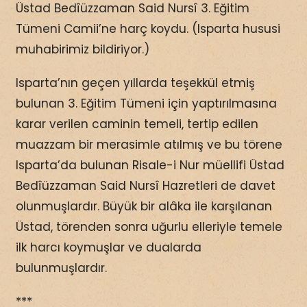
Üstad Bedîüzzaman Said Nursî 3. Eğitim
Tümeni Camii’ne harç koydu. (Isparta hususi
muhabirimiz bildiriyor.)
Isparta’nın geçen yıllarda teşekkül etmiş
bulunan 3. Eğitim Tümeni için yaptırılmasına
karar verilen caminin temeli, tertip edilen
muazzam bir merasimle atılmış ve bu törene
Isparta’da bulunan Risale-i Nur müellifi Üstad
Bedîüzzaman Said Nursî Hazretleri de davet
olunmuşlardır. Büyük bir alâka ile karşılanan
Üstad, törenden sonra uğurlu elleriyle temele
ilk harcı koymuşlar ve dualarda
bulunmuşlardır.
***