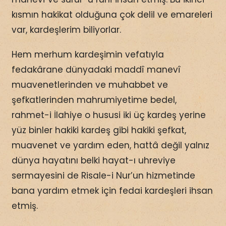
kısmın hakikat olduğuna çok delil ve emareleri
var, kardeşlerim biliyorlar.
Hem merhum kardeşimin vefatıyla
fedakârane dünyadaki maddî manevî
muavenetlerinden ve muhabbet ve
şefkatlerinden mahrumiyetime bedel,
rahmet-i İlahiye o hususi iki üç kardeş yerine
yüz binler hakiki kardeş gibi hakiki şefkat,
muavenet ve yardım eden, hattâ değil yalnız
dünya hayatını belki hayat-ı uhreviye
sermayesini de Risale-i Nur’un hizmetinde
bana yardım etmek için fedai kardeşleri ihsan
etmiş.