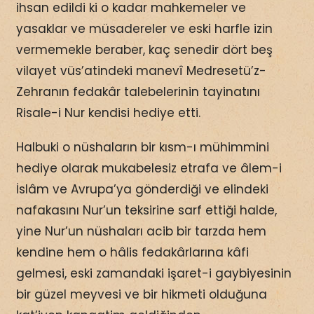
ihsan edildi ki o kadar mahkemeler ve
yasaklar ve müsadereler ve eski harfle izin
vermemekle beraber, kaç senedir dört beş
vilayet vüs’atindeki manevî Medresetü’z-
Zehranın fedakâr talebelerinin tayinatını
Risale-i Nur kendisi hediye etti.
Halbuki o nüshaların bir kısm-ı mühimmini
hediye olarak mukabelesiz etrafa ve âlem-i
İslâm ve Avrupa’ya gönderdiği ve elindeki
nafakasını Nur’un teksirine sarf ettiği halde,
yine Nur’un nüshaları acib bir tarzda hem
kendine hem o hâlis fedakârlarına kâfi
gelmesi, eski zamandaki işaret-i gaybiyesinin
bir güzel meyvesi ve bir hikmeti olduğuna