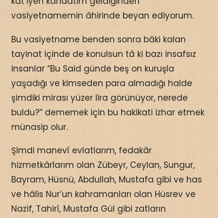
kat’iyen kanaatim geldiğinden
vasiyetnamemin âhirinde beyan ediyorum.
Bu vasiyetname benden sonra bâki kalan
tayinat içinde de konulsun tâ ki bazı insafsız
insanlar “Bu Said günde beş on kuruşla
yaşadığı ve kimseden para almadığı halde
şimdiki mirası yüzer lira görünüyor, nerede
buldu?” dememek için bu hakikati izhar etmek
münasip olur.
Şimdi manevî evlatlarım, fedakâr
hizmetkârlarım olan Zübeyr, Ceylan, Sungur,
Bayram, Hüsnü, Abdullah, Mustafa gibi ve has
ve hâlis Nur’un kahramanları olan Hüsrev ve
Nazif, Tahirî, Mustafa Gül gibi zatların