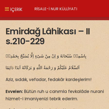
RİSALE-İ NUR KÜLLİYATI
İÇERİK
Emirdağ Lâhikası – II
s.210-229
بِاسْمِهٖ سُبْحَانَهُ وَ اِنْ مِنْ شَىْءٍ اِلَّا يُسَبِّحُ بِحَمْدِهٖ
اَلسَّلَامُ عَلَيْكُمْ وَ رَحْمَةُ اللّٰهِ وَ بَرَكَاتُهُ اَبَدًا دَائِمًا
Aziz, sıddık, vefadar, fedakâr kardeşlerim!
Evvelen:
Bütün ruh u canımla fevkalâde nurani
hizmet-i imaniyenizi tebrik ederim.