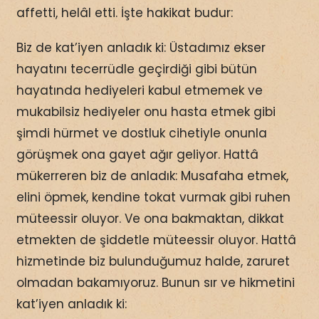
affetti, helâl etti. İşte hakikat budur:
Biz de kat’iyen anladık ki: Üstadımız ekser
hayatını tecerrüdle geçirdiği gibi bütün
hayatında hediyeleri kabul etmemek ve
mukabilsiz hediyeler onu hasta etmek gibi
şimdi hürmet ve dostluk cihetiyle onunla
görüşmek ona gayet ağır geliyor. Hattâ
mükerreren biz de anladık: Musafaha etmek,
elini öpmek, kendine tokat vurmak gibi ruhen
müteessir oluyor. Ve ona bakmaktan, dikkat
etmekten de şiddetle müteessir oluyor. Hattâ
hizmetinde biz bulunduğumuz halde, zaruret
olmadan bakamıyoruz. Bunun sır ve hikmetini
kat’iyen anladık ki: