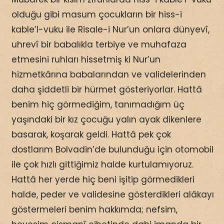
olduğu gibi masum çocukların bir hiss-i
kable’l-vuku ile Risale-i Nur’un onlara dünyevî,
uhrevî bir babalıkla terbiye ve muhafaza
etmesini ruhları hissetmiş ki Nur’un
hizmetkârına babalarından ve validelerinden
daha şiddetli bir hürmet gösteriyorlar. Hattâ
benim hiç görmediğim, tanımadığım üç
yaşındaki bir kız çocuğu yalın ayak dikenlere
basarak, koşarak geldi. Hattâ pek çok
dostlarım Bolvadin’de bulunduğu için otomobil
ile çok hızlı gittiğimiz halde kurtulamıyoruz.
Hattâ her yerde hiç beni işitip görmedikleri
halde, peder ve validesine gösterdikleri alâkayı
göstermeleri benim hakkımda; nefsim,