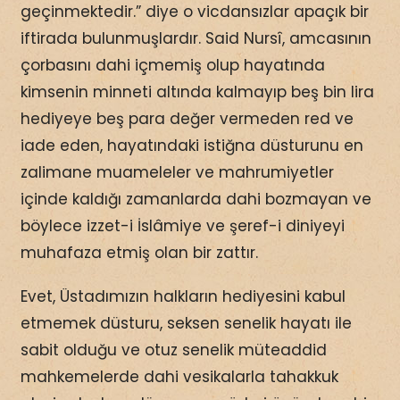
geçinmektedir.” diye o vicdansızlar apaçık bir
iftirada bulunmuşlardır. Said Nursî, amcasının
çorbasını dahi içmemiş olup hayatında
kimsenin minneti altında kalmayıp beş bin lira
hediyeye beş para değer vermeden red ve
iade eden, hayatındaki istiğna düsturunu en
zalimane muameleler ve mahrumiyetler
içinde kaldığı zamanlarda dahi bozmayan ve
böylece izzet-i İslâmiye ve şeref-i diniyeyi
muhafaza etmiş olan bir zattır.
Evet, Üstadımızın halkların hediyesini kabul
etmemek düsturu, seksen senelik hayatı ile
sabit olduğu ve otuz senelik müteaddid
mahkemelerde dahi vesikalarla tahakkuk