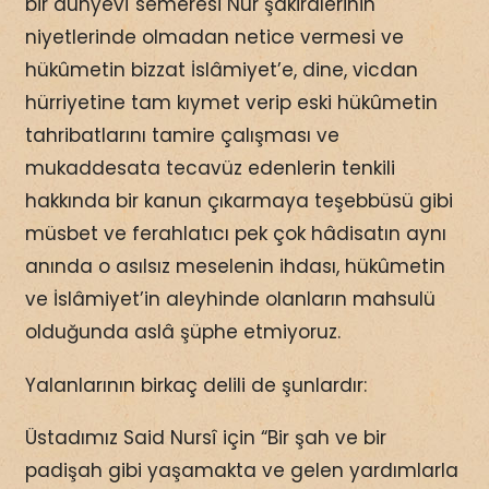
bir dünyevî semeresi Nur şakirdlerinin
niyetlerinde olmadan netice vermesi ve
hükûmetin bizzat İslâmiyet’e, dine, vicdan
hürriyetine tam kıymet verip eski hükûmetin
tahribatlarını tamire çalışması ve
mukaddesata tecavüz edenlerin tenkili
hakkında bir kanun çıkarmaya teşebbüsü gibi
müsbet ve ferahlatıcı pek çok hâdisatın aynı
anında o asılsız meselenin ihdası, hükûmetin
ve İslâmiyet’in aleyhinde olanların mahsulü
olduğunda aslâ şüphe etmiyoruz.
Yalanlarının birkaç delili de şunlardır:
Üstadımız Said Nursî için “Bir şah ve bir
padişah gibi yaşamakta ve gelen yardımlarla